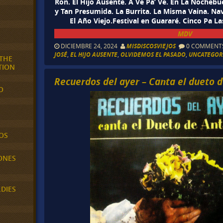
Ron. El Hijo Ausente. A Ve Pa’ Ve. En La Nochebue
y Tan Presumida. La Burrita. La Misma Vaina. N
El Año Viejo.Festival en Guararé. Cinco Pa 
MDV
DICIEMBRE 24, 2024
MISDISCOSVIEJOS
0 COMMENT
JOSÉ
,
EL HIJO AUSENTE
,
OLVIDEMOS EL PASADO
,
UNCATEGOR
 THE
TION
Recuerdos del ayer – Canta el dueto 
O
OS
ONES
LDIES