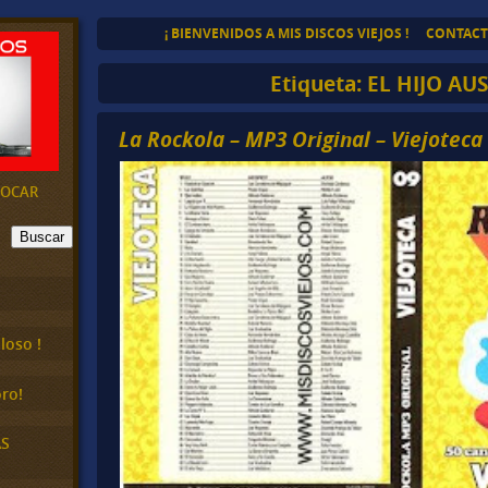
¡ BIENVENIDOS A MIS DISCOS VIEJOS !
CONTAC
Etiqueta:
EL HIJO AU
La Rockola – MP3 Original – Viejoteca
EVOCAR
Buscar
loso !
ro!
AS