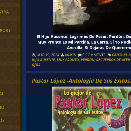
STRA
XPORT
El Hijo Ausente. Lágrimas De Pesar. Perdón. D
Muy Pronto Es Mi Partida. La Carta. Sí Yo Pudi
S
Avecilla. Sí Dejaras De Quererm
JULIO 19, 2024
ADMIN
0 COMMENTS
CANTA EL 
HIJO AUSENTE
,
MUY PRONTO
,
PERDÓN
,
RECUERDOS DE AYER
OJOS
Pastor López -Antología De Sus Éxitos
AL
ÑO
OS