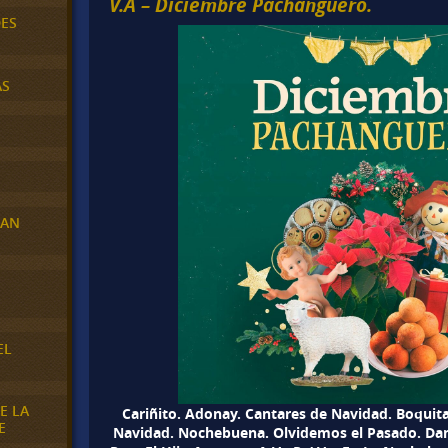
V.A – Diciembre Pachanguero.
DES
AS
RAN
E
EL
E LA
Cariñito. Adonay. Cantares de Navidad. Boquita
E
Navidad. Nochebuena. Olvidemos el Pasado. Dam