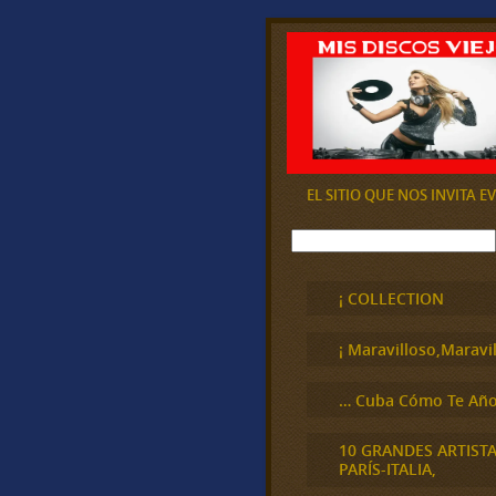
EL SITIO QUE NOS INVITA 
B
u
s
c
¡ COLLECTION
a
r
¡ Maravilloso,Maravil
… Cuba Cómo Te Año
10 GRANDES ARTIST
PARÍS-ITALIA,