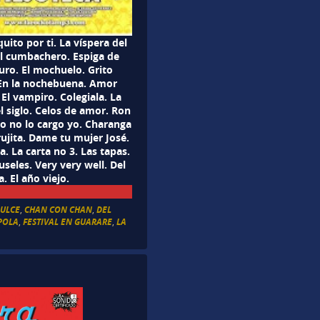
uito por ti. La víspera del
l cumbachero. Espiga de
uro. El mochuelo. Grito
 En la nochebuena. Amor
. El vampiro. Colegiala. La
 siglo. Celos de amor. Ron
to no lo cargo yo. Charanga
ujita. Dame tu mujer José.
a. La carta no 3. Las tapas.
eles. Very very well. Del
 El año viejo.
ULCE
,
CHAN CON CHAN
,
DEL
POLA
,
FESTIVAL EN GUARARE
,
LA