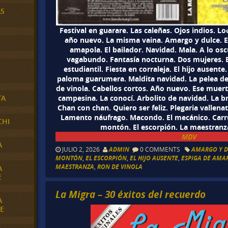
AS
Festival en guarare. Las caleñas. Ojos indios. Loq
año nuevo. La misma vaina. Amargo y dulce. E
amapola. El bailador. Navidad. Mala. A lo osc
vagabundo. Fantasía nocturna. Dos mujeres.
estudiantil. Fiesta en corraleja. El hijo ausente
paloma guarumera. Maldita navidad. La pelea del
de vinola. Cabellos cortos. Año nuevo. Ese muer
campesina. La conocí. Arbolito de navidad. La br
TA
Chan con chan. Quiero ser feliz. Plegaria vallenat
Lamento náufrago. Macondo. El mecánico. Carrus
CHI
montón. El escorpión. La maestranza.
MDV
A
JULIO 2, 2026
ADMIN
0 COMMENTS
AMARGO Y D
MONTÓN
,
EL ESCORPIÓN
,
EL HIJO AUSENTE
,
ESPIGA DE AMA
MAESTRANZA
,
RON DE VINOLA
A
E
La Migra – 30 éxitos del recuerdo
A
E