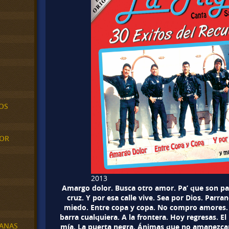
OS
MOR
2013
Amargo dolor. Busca otro amor. Pa’ que son pas
cruz. Y por esa calle vive. Sea por Dios. Parran
miedo. Entre copa y copa. No compro amores.
barra cualquiera. A la frontera. Hoy regresas. El 
BANAS
mía. La puerta negra. Ánimas que no amanezcan.