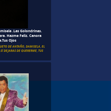
amisela .Las Golondrinas.
era. Hazme Feliz. Canora
e.Tus Ojos
DUETO DE ANTAÑO
,
DAMISELA
,
EL
,
SÍ DEJARAS DE QUERERME
,
TUS
.