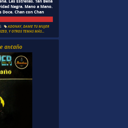
na. Las Estrellas. Tan Bella
avidad Negra. Mano a Mano.
Las Doce. Chan con Chan
S
ADONAY
,
DAME TU MUJER
IZED
,
Y OTROS TEMAS MÁS...
de antaño