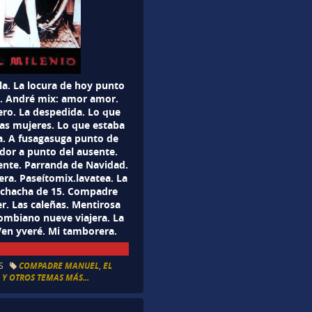
la. La locura de hoy punto
ro. André mix: amor amor.
ero. La despedida. Lo que
Las mujeres. Lo que estaba
ga. A fusagasuga punto de
ador a punto del ausente.
sente. Parranda de Navidad.
ra. Paseítomix.lavatea. La
Muchacha de 15. Compadre
r. Las caleñas. Mentirosa
mbiano nueve viajera. La
Ven yveré. Mi tamborera.
S
COMPADRE MANUEL
,
EL
,
Y OTROS TEMAS MÁS...