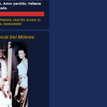
o. Amor perdido. Fallaste
tado.
PERDIDO
,
CRUZ DEL OLVIDO
,
EL
PA
,
PARRANDERO
ical Del Milenio