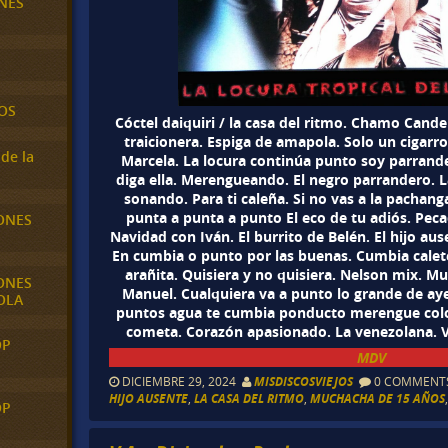
NES
OS
Cóctel daiquiri / la casa del ritmo. Chamo Cande
traicionera. Espiga de amapola. Solo un cigar
de la
Marcela. La locura continúa punto soy parrand
diga ella. Merengueando. El negro parrandero. 
sonando. Para ti caleña. Si no vas a la pachan
punta a punta a punto El eco de tu adiós. Pec
ONES
Navidad con Iván. El burrito de Belén. El hijo au
En cumbia o punto por las buenas. Cumbia calete
arañita. Quisiera y no quisiera. Nelson mix. 
ONES
Manuel. Cualquiera va a punto lo grande de aye
OLA
puntos agua te cumbia ponducto merengue colo
cometa. Corazón apasionado. La venezolana. 
OP
MDV
DICIEMBRE 29, 2024
MISDISCOSVIEJOS
0 COMMENT
HIJO AUSENTE
,
LA CASA DEL RITMO
,
MUCHACHA DE 15 AÑOS
OP