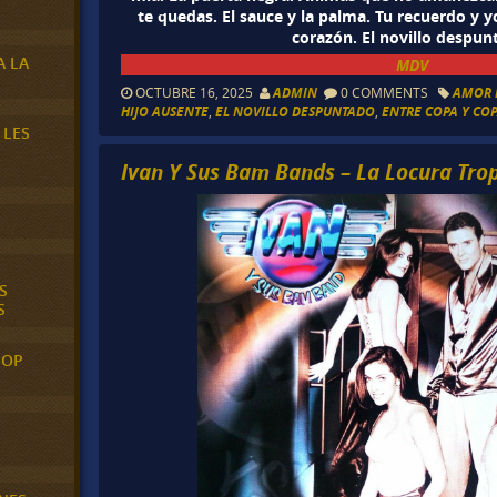
te quedas. El sauce y la palma. Tu recuerdo y y
corazón. El novillo despun
A LA
MDV
OCTUBRE 16, 2025
ADMIN
0 COMMENTS
AMOR 
HIJO AUSENTE
,
EL NOVILLO DESPUNTADO
,
ENTRE COPA Y CO
 LES
Ivan Y Sus Bam Bands – La Locura Trop
S
S
POP