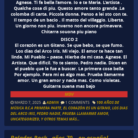
Agnese. Ti fa bella l’amore. Io e te Maria. L’artista .
Qualche cosa di piu. Questo amore tanto grande .La
colomba di carta. Piccola donna. Penso a lei sto con te.
Il tempo de un bacio . Il matto del villaggio. Liberta.
Un giorno non piu. inverno non ancora primavera.
Chitarra souona piu piano
DISCO 2
El corazón es un Gitano. Se que bebo, se que fumo.
Los dias del Arco Iris. Mi viejo. El amor te hace tan
linda. Mi Pueblo – paese. Hierba de mi casa. Agnese. El
Artista. Que dificil. Yo te siento. Pedro nadie. Dicen en
el pueblo que la fue a buscar. La primera cosa bella
Por ejemplo. Para mi es algo mas. Prueba llamarme
amor. Un gran amor y nada mas. Como violetas.
Guitarra suena mas bajo
MDV
MARZO 7, 2025
ADMIN
1 COMMENTS
100 AÑOS DE
MÚSICA R.C.A PRIMERA PARTE
,
EL CORAZÓN ES UN GITANO
,
LOS DIAS
DEL ARCO IRIS
,
PEDRO NADIE
,
PRUEBA LLAMARME AMOR
,
UNCATEGORIZED
,
Y OTROS TEMAS MÁS...
Baladas Rock , años 70 – en español