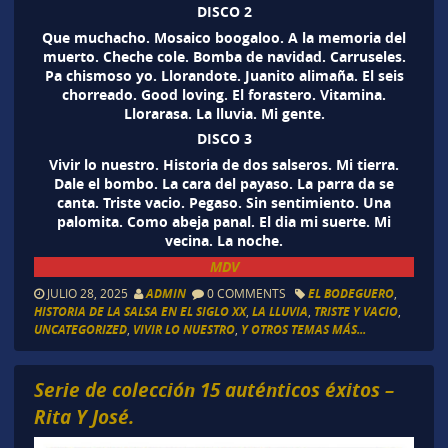
DISCO 2
Que muchacho. Mosaico boogaloo. A la memoria del
muerto. Cheche cole. Bomba de navidad. Carruseles.
Pa chismoso yo. Llorandote. Juanito alimaña. El seis
chorreado. Good loving. El forastero. Vitamina.
Llorarasa. La lluvia. Mi gente.
DISCO 3
Vivir lo nuestro. Historia de dos salseros. Mi tierra.
Dale el bombo. La cara del payaso. La parra da se
canta. Triste vacio. Pegaso. Sin sentimiento. Una
palomita. Como abeja panal. El dia mi suerte. Mi
vecina. La noche.
MDV
JULIO 28, 2025
ADMIN
0 COMMENTS
EL BODEGUERO
,
HISTORIA DE LA SALSA EN EL SIGLO XX
,
LA LLUVIA
,
TRISTE Y VACIO
,
UNCATEGORIZED
,
VIVIR LO NUESTRO
,
Y OTROS TEMAS MÁS...
Serie de colección 15 auténticos éxitos –
Rita Y José.