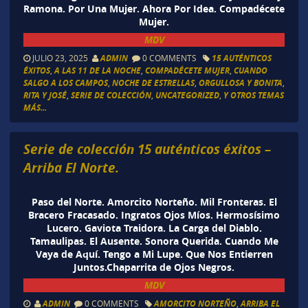
Ramona. Por Una Mujer. Ahora Por Idea. Compadécete
Mujer.
MDV
JULIO 23, 2025
ADMIN
0 COMMENTS
15 AUTÉNTICOS
ÉXITOS
,
A LAS 11 DE LA NOCHE
,
COMPADÉCETE MUJER
,
CUANDO
SALGO A LOS CAMPOS
,
NOCHE DE ESTRELLAS
,
ORGULLOSA Y BONITA
,
RITA Y JOSÉ
,
SERIE DE COLECCIÓN
,
UNCATEGORIZED
,
Y OTROS TEMAS
MÁS...
Serie de colección 15 auténticos éxitos –
Arriba El Norte.
Paso del Norte. Amorcito Norteño. Mil Fronteras. El
Bracero Fracasado. Ingratos Ojos Míos. Hermosísimo
Lucero. Gaviota Traidora. La Carga del Diablo.
Tamaulipas. El Ausente. Sonora Querida. Cuando Me
Vaya de Aquí. Tengo a Mi Lupe. Que Nos Entierren
Juntos.Chaparrita de Ojos Negros.
MDV
ADMIN
0 COMMENTS
AMORCITO NORTEÑO
,
ARRIBA EL