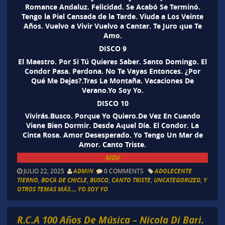
Romance Andaluz. Felicidad. Se Acabó Se Terminó.
Tengo la Piel Cansada de la Tarde. Viuda a Los Veinte
Años. Vuelvo a Vivir Vuelvo a Cantar. Te Juro que Te
Amo.
DISCO 9
El Maestro. Por Si Tú Quieres Saber. Santo Domingo. El
Condor Pasa. Perdona. No Te Vayas Entonces. ¿Por
Qué Me Dejas?.Tras La Montaña. Vacaciones De
Verano.Yo Soy Yo.
DISCO 10
Vivirás.Busco. Porque Yo Quiero.De Vez En Cuando
Viene Bien Dormir. Desde Aquel Día. El Condor. La
Cinta Rosa. Amor Desesperado. Yo Tengo Un Mar de
Amor. Canto Triste.
MDV
JULIO 22, 2025
ADMIN
0 COMMENTS
ADOLECENTE
TIERNO
,
BOCA DE CHICLE
,
BUSCO
,
CANTO TRISTE
,
UNCATEGORIZED
,
Y
OTROS TEMAS MÁS...
,
YO SOY YO
R.C.A 100 Años De Música – Nicola Di Bari.