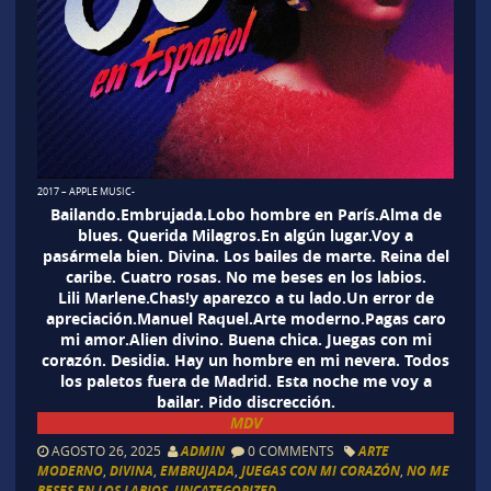
2017 – APPLE MUSIC-
Bailando.Embrujada.Lobo hombre en París.Alma de
blues. Querida Milagros.En algún lugar.Voy a
pasármela bien. Divina. Los bailes de marte. Reina del
caribe. Cuatro rosas. No me beses en los labios.
Lili Marlene.Chas!y aparezco a tu lado.Un error de
apreciación.Manuel Raquel.Arte moderno.Pagas caro
mi amor.Alien divino. Buena chica. Juegas con mi
corazón. Desidia. Hay un hombre en mi nevera. Todos
los paletos fuera de Madrid. Esta noche me voy a
bailar. Pido discrección.
MDV
AGOSTO 26, 2025
ADMIN
0 COMMENTS
ARTE
MODERNO
,
DIVINA
,
EMBRUJADA
,
JUEGAS CON MI CORAZÓN
,
NO ME
BESES EN LOS LABIOS
,
UNCATEGORIZED