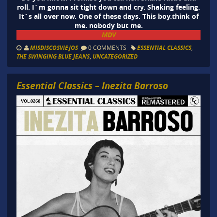
roll. I´m gonna sit tight down and cry. Shaking feeling.
It´s all over now. One of these days. This boy.think of
me. nobody but me.
MDV
MISDISCOSVIEJOS
0 COMMENTS
ESSENTIAL CLASSICS
,
THE SWINGING BLUE JEANS
,
UNCATEGORIZED
Essential Classics – Inezita Barroso