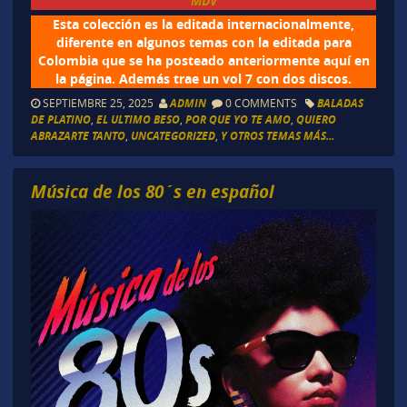
MDV
Esta colección es la editada internacionalmente,
diferente en algunos temas con la editada para
Colombia que se ha posteado anteriormente aquí en
la página. Además trae un vol 7 con dos discos.
SEPTIEMBRE 25, 2025
ADMIN
0 COMMENTS
BALADAS
DE PLATINO
,
EL ULTIMO BESO
,
POR QUE YO TE AMO
,
QUIERO
ABRAZARTE TANTO
,
UNCATEGORIZED
,
Y OTROS TEMAS MÁS...
Música de los 80´s en español