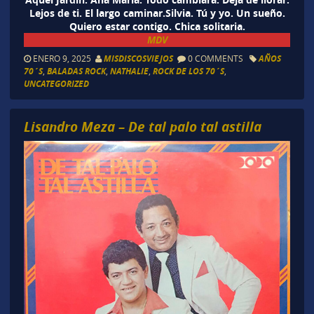
Lejos de ti. El largo caminar.Silvia. Tú y yo. Un sueño.
Quiero estar contigo. Chica solitaria.
MDV
ENERO 9, 2025
MISDISCOSVIEJOS
0 COMMENTS
AÑOS
70´S
,
BALADAS ROCK
,
NATHALIE
,
ROCK DE LOS 70´S
,
UNCATEGORIZED
Lisandro Meza – De tal palo tal astilla