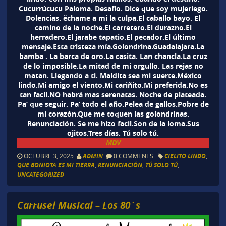
Cucurrúcucu Paloma. Desafío. Dice que soy mujeriego.
Dolencias. ëchame a mi la culpa.El caballo bayo. El
camino de la noche.El carretero.El durazno.El
herradero.El jarabe tapatio.El pecador.El último
mensaje.Esta tristeza mía.Golondrina.Guadalajara.La
bamba . La barca de oro.La casita. Lan chancla.La cruz
de lo imposible.La mitad de mi orgullo. Las rejas no
matan. Llegando a ti. Maldita sea mi suerte.México
lindo.Mi amigo el viento.Mi cariñito.Mi preferida.No es
tan facíl.NO habrá mas serenatas. Noche de plateada.
Pa’ que seguir. Pa’ todo el año.Pelea de gallos.Pobre de
mi corazón.Que me toquen las golondrinas.
Renunciación. Se me hizo facil.Son de la loma.Sus
ojitos.Tres días. Tú solo tú.
MDV
OCTUBRE 3, 2025
ADMIN
0 COMMENTS
CIELITO LINDO
,
QUE BONIOTA ES MI TIERRA
,
RENUNCIACIÓN
,
TÚ SOLO TÚ
,
UNCATEGORIZED
Carrusel Musical – Los 80´s