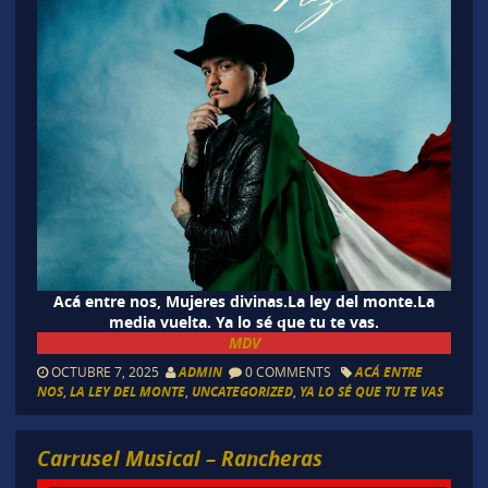
Acá entre nos, Mujeres divinas.La ley del monte.La
media vuelta. Ya lo sé que tu te vas.
MDV
OCTUBRE 7, 2025
ADMIN
0 COMMENTS
ACÁ ENTRE
NOS
,
LA LEY DEL MONTE
,
UNCATEGORIZED
,
YA LO SÉ QUE TU TE VAS
Carrusel Musical – Rancheras