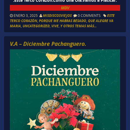
.Este Terco Corazón.Como una Ola.Vamos a Platicar.
MDV
ENERO 3, 2025
MISDISCOSVIEJOS
0 COMMENTS
ESTE
TERCO CORAZÓN
,
PORQUE ME HABRAS BESADO
,
QUE ALEGRE VA
MARIA
,
UNCATEGORIZED
,
VIVE
,
Y OTROS TEMAS MÁS...
V.A – Diciembre Pachanguero.