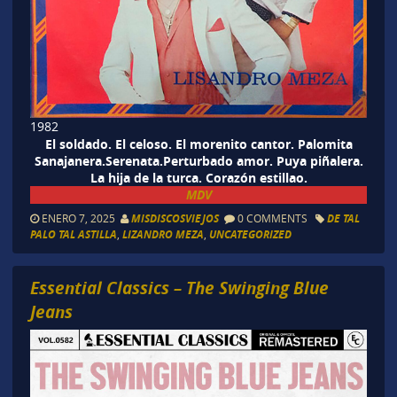
1982
El soldado. El celoso. El morenito cantor. Palomita
Sanajanera.Serenata.Perturbado amor. Puya piñalera.
La hija de la turca. Corazón estillao.
MDV
ENERO 7, 2025
MISDISCOSVIEJOS
0 COMMENTS
DE TAL
PALO TAL ASTILLA
,
LIZANDRO MEZA
,
UNCATEGORIZED
Essential Classics – The Swinging Blue
Jeans