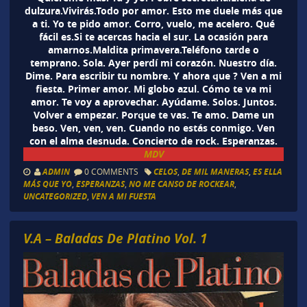
dulzura.Vivirás.Todo por amor. Esto me duele más que
a ti. Yo te pido amor. Corro, vuelo, me acelero. Qué
fácil es.Si te acercas hacia el sur. La ocasión para
amarnos.Maldita primavera.Teléfono tarde o
temprano. Sola. Ayer perdí mi corazón. Nuestro día.
Dime. Para escribir tu nombre. Y ahora que ? Ven a mi
fiesta. Primer amor. Mi globo azul. Cómo te va mi
amor. Te voy a aprovechar. Ayúdame. Solos. Juntos.
Volver a empezar. Porque te vas. Te amo. Dame un
beso. Ven, ven, ven. Cuando no estás conmigo. Ven
con el alma desnuda. Concierto de rock. Esperanzas.
MDV
ADMIN
0 COMMENTS
CELOS
,
DE MIL MANERAS
,
ES ELLA
MÁS QUE YO
,
ESPERANZAS
,
NO ME CANSO DE ROCKEAR
,
UNCATEGORIZED
,
VEN A MI FUESTA
V.A – Baladas De Platino Vol. 1