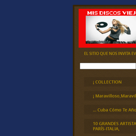
EL SITIO QUE NOS INVITA 
B
u
s
c
¡ COLLECTION
a
r
¡ Maravilloso,Maravil
… Cuba Cómo Te Año
10 GRANDES ARTIST
PARÍS-ITALIA,