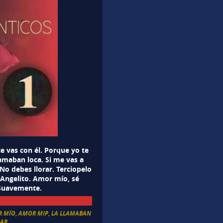
e vas con él. Porque yo te
lamaban loca. Si me vas a
No debes llorar. Terciopelo
. Angelito. Amor mío, sé
. Suavemente.
R MÍO
,
AMOR MIP
,
LA LLAMABAN
RAR