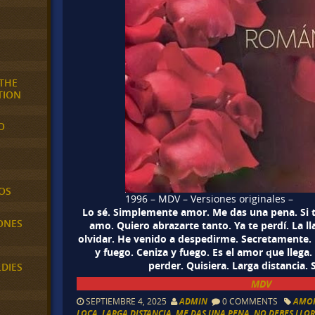
 THE
TION
O
OS
1996 – MDV – Versiones originales –
Lo sé. Simplemente amor. Me das una pena. Si t
ONES
amo. Quiero abrazarte tanto. Ya te perdí. La l
olvidar. He venido a despedirme. Secretamente. 
y fuego. Ceniza y fuego. Es el amor que llega
perder. Quisiera. Larga distancia
LDIES
MDV
SEPTIEMBRE 4, 2025
ADMIN
0 COMMENTS
AMO
LOCA
,
LARGA DISTANCIA
,
ME DAS UNA PENA
,
NO DEBES LLO