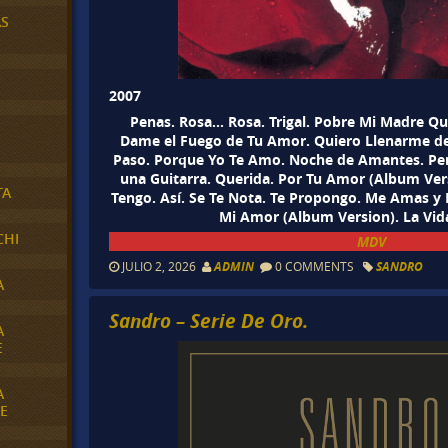
AS
2007
Penas. Rosa… Rosa. Trigal. Pobre Mi Madre Qu
Dame el Fuego de Tu Amor. Quiero Llenarme de 
Paso. Porque Yo Te Amo. Noche de Amantes. P
una Guitarra. Querida. Por Tu Amor (Album Versi
TA
Tengo. Así. Se Te Nota. Te Propongo. Me Amas y 
Mi Amor (Album Version). La Vid
CHI
MDV
JULIO 2, 2026
ADMIN
0 COMMENTS
SANDRO
A
Sandro – Serie De Oro.
A
E
A
E