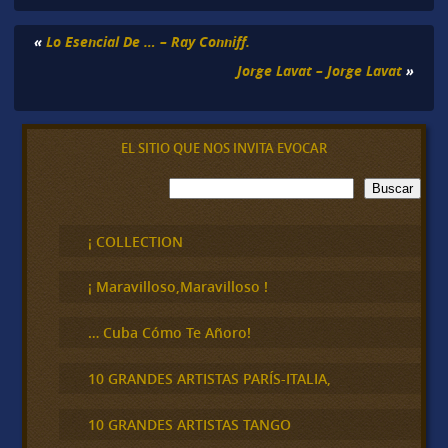
«
Lo Esencial De … – Ray Conniff.
Jorge Lavat – Jorge Lavat
»
EL SITIO QUE NOS INVITA EVOCAR
B
Buscar
u
s
c
¡ COLLECTION
a
r
¡ Maravilloso,Maravilloso !
… Cuba Cómo Te Añoro!
10 GRANDES ARTISTAS PARÍS-ITALIA,
10 GRANDES ARTISTAS TANGO