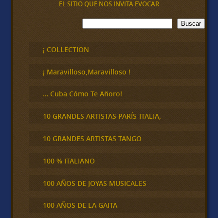
EL SITIO QUE NOS INVITA EVOCAR
B
Buscar
u
s
c
¡ COLLECTION
a
r
¡ Maravilloso,Maravilloso !
… Cuba Cómo Te Añoro!
10 GRANDES ARTISTAS PARÍS-ITALIA,
10 GRANDES ARTISTAS TANGO
100 % ITALIANO
100 AÑOS DE JOYAS MUSICALES
100 AÑOS DE LA GAITA