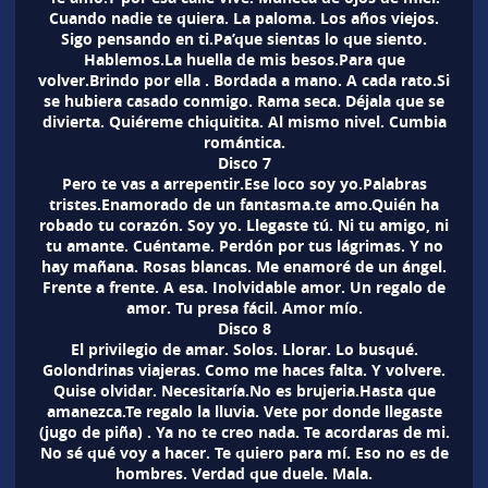
Cuando nadie te quiera. La paloma. Los años viejos.
Sigo pensando en ti.Pa’que sientas lo que siento.
Hablemos.La huella de mis besos.Para que
volver.Brindo por ella . Bordada a mano. A cada rato.Si
se hubiera casado conmigo. Rama seca. Déjala que se
divierta. Quiéreme chiquitita. Al mismo nivel. Cumbia
romántica.
Disco
7
Pero te vas a arrepentir.Ese loco soy yo.Palabras
tristes.Enamorado de un fantasma.te amo.Quién ha
robado tu corazón. Soy yo. Llegaste tú. Ni tu amigo, ni
tu amante. Cuéntame. Perdón por tus lágrimas. Y no
hay mañana. Rosas blancas. Me enamoré de un ángel.
Frente a frente. A esa. Inolvidable amor. Un regalo de
amor. Tu presa fácil. Amor mío.
Disco
8
El privilegio de amar. Solos. Llorar. Lo busqué.
Golondrinas viajeras. Como me haces falta. Y volvere.
Quise olvidar. Necesitaría.No es brujeria.Hasta que
amanezca.Te regalo la lluvia. Vete por donde llegaste
(jugo de piña) . Ya no te creo nada. Te acordaras de mi.
No sé qué voy a hacer. Te quiero para mí. Eso no es de
hombres. Verdad que duele. Mala.