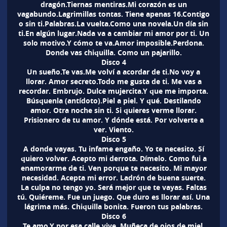
dragón.Tiernas mentiras.Mi corazón es un
vagabundo.Lagrimillas tontas. Tiene apenas 16.Contigo
o sin ti.Palabras.La vuelta.Como una novela.Un día sin
ti.En algún lugar.Nada va a cambiar mi amor por ti. Un
solo motivo.Y cómo te va.Amor imposible.Perdona.
Donde vas chiquilla. Como un pajarillo.
Disco
4
Un sueño.Te vas.Me volví a acordar de ti.No voy a
llorar. Amor secreto.Todo me gusta de ti. Me vas a
recordar. Embrujo. Dulce mujercita.Y que me importa.
Búsquenla (antídoto).Piel a piel. Y qué. Destilando
amor. Otra noche sin ti. Si quieres verme llorar.
Prisionero de tu amor. Y dónde está. Por volverte a
ver. Viento.
Disco
5
A donde vayas. Tu infame engaño. Yo te necesito. Sí
quiero volver. Acepto mi derrota. Dímelo. Como fui a
enamorarme de ti. Ven porque te necesito. Mi mayor
necesidad. Acepta mi error. Ladrón de buena suerte.
La culpa no tengo yo. Será mejor que te vayas. Faltas
tú. Quiéreme. Fue un juego. Que duro es llorar así. Una
lágrima más. Chiquilla bonita. Fueron tus palabras.
Disco
6
Te amo.Y por esa calle vive. Muñeca de ojos de miel.