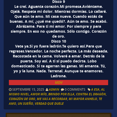
Disco
9
Le creí. Aguanta corazón.Mi promesa.Aviéntame.
Ojalá. Respeta mi dolor. Mientras dormías. Lo callaré.
Que aún te amo. Mi casa nueva. Cuando estás de
buenas. A mí, ¿qué me quedó?. Aún te amo. Se acabó.
Abrázame. Para ti mi amor. Por siempre y para
siempre. En eso no quedamos. Sólo contigo. Corazón
de oro.
Disco 1
0
Vete ya.Si yo fuera ladrón.Te quiero así.Para que
regreses.Vencedor. La noche perfecta. La más deseada.
Recostada en la cama. Volveré a amar. Detrás de la
puerta. Soy así. A ti sí puedo decirte. Lobo
domesticado. Si te agarran las ganas. Mi amante. Tú,
yo y la luna. Nada. Terrenal. Aunque te enamores.
Ladrona.
MDV
SEPTIEMBRE 15, 2025
ADMIN
0 COMMENTS
A ESA
,
AL
MISMO NIVEL
,
AMOR MÍO
,
BRINDO POR ELLA
,
CONTRA EL DRAGÓN
,
CORAZÓN DE ORO
,
ME VAS A RECORDAR
,
MI MAYOR ANHELO
,
TE
AMO
,
UN SUEÑO
,
VERDAD QUE DUELE