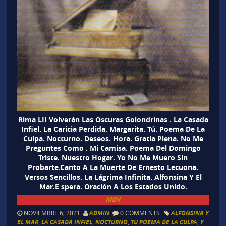
Rima LII Volverán Las Oscuras Golondrinas . La Casada
Infiel. La Caricia Perdida. Margarita. Tú. Poema De La
Culpa. Nocturno. Deseos. Hora. Gratia Plena. No Me
Preguntes Como . Mi Camisa. Poema Del Domingo
Triste. Nuestro Hogar. Yo No Me Muero Sin
Probarte.Canto A La Muerte De Ernesto Lecuona.
Versos Sencillos. La Lágrima Infinita. Alfonsina Y El
Mar.E spera. Oración A Los Estados Unido.
MDV
NOVIEMBRE 6, 2021
ADMIN
0 COMMENTS
ALFONSINA Y
EL MAR
,
LA CASADA INFIEL
,
NOCTURNO
,
TU POEMA DE LA CULPA
,
Y