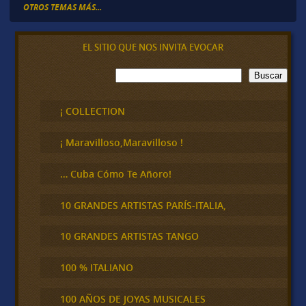
OTROS TEMAS MÁS...
EL SITIO QUE NOS INVITA EVOCAR
B
Buscar
u
s
c
¡ COLLECTION
a
r
¡ Maravilloso,Maravilloso !
… Cuba Cómo Te Añoro!
10 GRANDES ARTISTAS PARÍS-ITALIA,
10 GRANDES ARTISTAS TANGO
100 % ITALIANO
100 AÑOS DE JOYAS MUSICALES