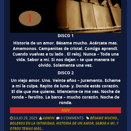
DISCO 1
Historia de un amor. Bésame mucho. Acércate mas.
Amemonos. Campanitas de cristal. Contigo aprendí.
Cuando vuelvas a tu lado . El reloj. Nunca – Toda una
vida. Sabor a mi. Si nos dejan – te que manera te
olvido. Solamente una vez.
DISCO 2
Un viejo amor. Uno. Veinte años – Juramento. Echame
a mi la culpa. Rayito de luna- y. Donde estás corazón.
El día que me quieras. Mienteme-te me vas. Noche de
ronda – farolito. La barca – mucho corazón. Noche de
ronda.
MDV
JULIO 29, 2025
ADMIN
0 COMMENTS
BÉSAME MUCHO.
,
BOLEROS EN LA INTIMIDAD
,
HISTORIA DE UN AMOR
,
SABOR A MI
,
Y
OTROS TEMAS MÁS...