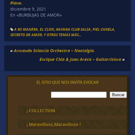
Piano.
diciembre 9, 2021
En «BURBUJAS DE AMOR»
A MI MANERA
,
EL CLON
,
HAVANA CLUB SALSA
,
PIEL CANELA
,
SECRETO DE AMOR
,
Y OTROS TEMAS MÁS...
«
Armando Sciascia Orchestra – Nostalgia.
Enríque Chía & Juan Areco – Guitarrísima
»
EL SITIO QUE NOS INVITA EVOCAR
B
Buscar
u
s
c
¡ COLLECTION
a
r
¡ Maravilloso,Maravilloso !