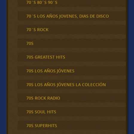
70´S 80´S 90´S
70´S LOS AÑOS JOVENES, DIAS DE DISCO
70´S ROCK
70S
70S GREATEST HITS
70S LOS AÑOS JÓVENES
70S LOS AÑOS JÓVENES LA COLECCIÓN
70S ROCK RADIO
70S SOUL HITS
70S SUPERHITS