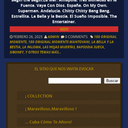
Fuente. Vaya Con Dios. España. On My Own.
Superman. Andalucia. Chitty Chitty Bang Bang.
Estrellita. La Bella y la Bestia. El Sueño Imposible. The
Entertainer.
MDV
FEBRERO 26, 2025
ADMIN
0 COMMENTS
150 ORIGINAL
MOMENTS
,
150 ORIGINAL MOMENTS MANTOVANI
,
LA BELLA Y LA
BESTIA
,
LA PALOMA
,
LAS HOJAS MUERTAS
,
RAPSODIA SUECA
,
SIBONEY
,
Y OTROS TEMAS MÁS...
EL SITIO QUE NOS INVITA EVOCAR
B
Buscar
u
s
c
¡ COLLECTION
a
r
¡ Maravilloso,Maravilloso !
… Cuba Cómo Te Añoro!