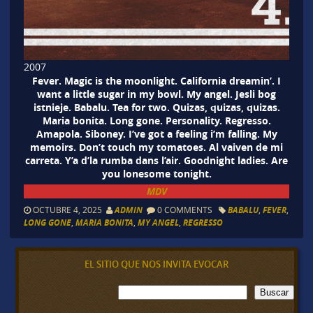
2007
Fever. Magic is the moonlight. California dreamin’. I
want a little sugar in my bowl. My angel. Jesli bog
istnieje. Babalu. Tea for two. Quizas, quizas, quizas.
Maria bonita. Long gone. Personality. Regresso.
Amapola. Siboney. I’ve got a feeling i’m falling. My
memoirs. Don’t touch my tomatoes. Al vaiven de mi
carreta. Y’a d’la rumba dans l’air. Goodnight ladies. Are
you lonesome tonight.
MDV
OCTUBRE 4, 2025
ADMIN
0 COMMENTS
BABALU
,
FEVER
,
LONG GONE
,
MARIA BONITA
,
MY ANGEL
,
REGRESSO
EL SITIO QUE NOS INVITA EVOCAR
B
Buscar
u
s