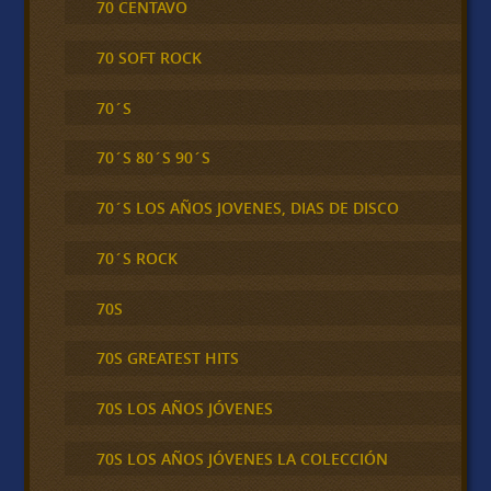
70 CENTAVO
70 SOFT ROCK
70´S
70´S 80´S 90´S
70´S LOS AÑOS JOVENES, DIAS DE DISCO
70´S ROCK
70S
70S GREATEST HITS
70S LOS AÑOS JÓVENES
70S LOS AÑOS JÓVENES LA COLECCIÓN