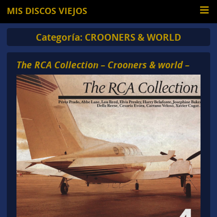
MIS DISCOS VIEJOS
Categoría:
CROONERS & WORLD
The RCA Collection – Crooners & world –