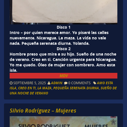
Disco 1
Intro – por quien merece amor. Yo pisaré las calles
nuevamente. Nicaragua. La maza. La vida no vale
nada. Pequeña serenata diurna. Yolanda.
Disco 2
Hombre preso que mira a su hijo. Sueño de una noche
de verano. Creo en ti. Canción urgente para Nicaragua.
Yo me quedo. Óleo de mujer con sombrero. Amo esta
isla.
MDV
SEPTIEMBRE 5, 2025
ADMIN
0 COMMENTS
AMO ESTA
ISLA
,
CREO EN TI
,
LA MAZA
,
PEQUEÑA SERENATA DIURNA
,
SUEÑO DE
UNA NOCHE DE VERANO
Silvio Rodríguez – Mujeres