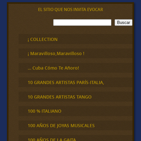
EL SITIO QUE NOS INVITA EVOCAR
B
Buscar
u
s
c
¡ COLLECTION
a
r
¡ Maravilloso,Maravilloso !
… Cuba Cómo Te Añoro!
10 GRANDES ARTISTAS PARÍS-ITALIA,
10 GRANDES ARTISTAS TANGO
100 % ITALIANO
100 AÑOS DE JOYAS MUSICALES
100 AÑOS DE LA GAITA