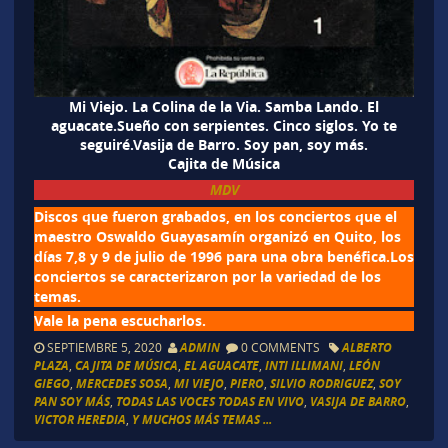
Mi Viejo. La Colina de la Via. Samba Lando. El
aguacate.Sueño con serpientes. Cinco siglos. Yo te
seguiré.Vasija de Barro. Soy pan, soy más.
Cajita de Música
MDV
Discos que fueron grabados, en los conciertos que el
maestro Oswaldo Guayasamín organizó en Quito, los
días 7,8 y 9 de julio de 1996 para una obra benéfica.Los
conciertos se caracterizaron por la variedad de los
temas.
Vale la pena escucharlos.
SEPTIEMBRE 5, 2020
ADMIN
0 COMMENTS
ALBERTO
PLAZA
,
CAJITA DE MÚSICA
,
EL AGUACATE
,
INTI ILLIMANI
,
LEÓN
GIEGO
,
MERCEDES SOSA
,
MI VIEJO
,
PIERO
,
SILVIO RODRIGUEZ
,
SOY
PAN SOY MÁS
,
TODAS LAS VOCES TODAS EN VIVO
,
VASIJA DE BARRO
,
VICTOR HEREDIA
,
Y MUCHOS MÁS TEMAS ...