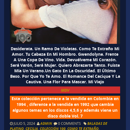
Desiderata. Un Ramo De Violetas. Como Te Extraño Mi
Amor. Tu Cabeza En Mi Hombro. Gwendolyne. Frente
A Una Copa De Vino. Vida. Devuélveme Mi Corazón.
Será Varón, Será Mujer. Quiero Abrazarte Tanto. Fuiste
Mía Un Verano.Un Gato En La Oscuridad. El Último
Beso. Por Que Yo Te Amo. El Romance Del Cacique Y La
Cautiva. Una Flor Para Mascar. Mi Viejo
MDV
Esta colección pertenece a la vendida en Colombia en
1994 , diferente a la vendida en 1992 que cambia
algunos temas en los discos 4,5,6 y además viene un
disco doble Vol. 7
JULIO 5, 2024
ADMIN
0 COMMENTS
BALADAS DE
PLATINO
,
CECILIA
,
COLECCIÓN 100
,
COMO TE EXTRAÑO
,