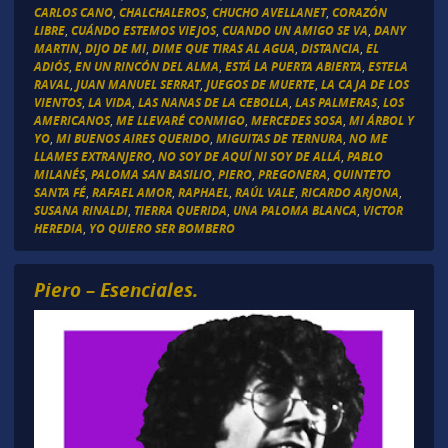
CARLOS CANO
,
CHALCHALEROS
,
CHUCHO AVELLANET
,
CORAZÓN
LIBRE
,
CUÁNDO ESTEMOS VIEJOS
,
CUANDO UN AMIGO SE VA
,
DANY
MARTIN
,
DIJO DE MI
,
DIME QUE TIRAS AL AGUA
,
DISTANCIA
,
EL
ADIÓS
,
EN UN RINCÓN DEL ALMA
,
ESTÁ LA PUERTA ABIERTA
,
ESTELA
RAVAL
,
JUAN MANUEL SERRAT
,
JUEGOS DE MUERTE
,
LA CAJA DE LOS
VIENTOS
,
LA VIDA
,
LAS NANAS DE LA CEBOLLA
,
LAS PALMERAS
,
LOS
AMERICANOS
,
ME LLEVARÉ CONMIGO
,
MERCEDES SOSA
,
MI ÁRBOL Y
YO
,
MI BUENOS AIRES QUERIDO
,
MIGUITAS DE TERNURA
,
NO ME
LLAMES EXTRANJERO
,
NO SOY DE AQUÍ NI SOY DE ALLÁ
,
PABLO
MILANÉS
,
PALOMA SAN BASILIO
,
PIERO
,
PREGONERA
,
QUINTETO
SANTA FÉ
,
RAFAEL AMOR
,
RAPHAEL
,
RAÚL VALE
,
RICARDO ARJONA
,
SUSANA RINALDI
,
TIERRA QUERIDA
,
UNA PALOMA BLANCA
,
VICTOR
HEREDIA
,
YO QUIERO SER BOMBERO
Piero – Esenciales.