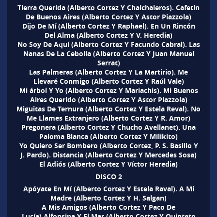
Tierra Querida (Alberto Cortez Y Chalchaleros). Cafetín
De Buenos Aires (Alberto Cortez Y Astor Piazzola)
Dijo De Mí (Alberto Cortez Y Raphael). En Un Rincón
Del Alma (Alberto Cortez Y V. Heredia)
No Soy De Aquí (Alberto Cortez Y Facundo Cabral). Las
Nanas De La Cebolla (Alberto Cortez Y Juan Manuel
Serrat)
Las Palmeras (Alberto Cortez Y La Martirio). Me
Llevaré Conmigo (Alberto Cortez Y Raúl Vale)
Mi árbol Y Yo (Alberto Cortez Y Mariachis). Mi Buenos
Aires Querido (Alberto Cortez Y Astor Piazzola)
Miguitas De Ternura (Alberto Cortez Y Estela Reval). No
Me Llames Extranjero (Alberto Cortez Y R. Amor)
Pregonera (Alberto Cortez Y Chucho Avellanet). Una
Paloma Blanca (Alberto Cortez Y Milikito)
Yo Quiero Ser Bombero (Alberto Cortez, P. S. Basilio Y
J. Pardo). Distancia (Alberto Cortez Y Mercedes Sosa)
El Adiós (Alberto Cortez Y Víctor Heredia)
DISCO 2
Apóyate En Mí (Alberto Cortez Y Estela Raval). A Mi
Madre (Alberto Cortez Y H. Salgan)
A Mis Amigos (Alberto Cortez Y Paco De
Lucía).Alfonsina Y El Mar (Alberto Cortez Y Quinteto