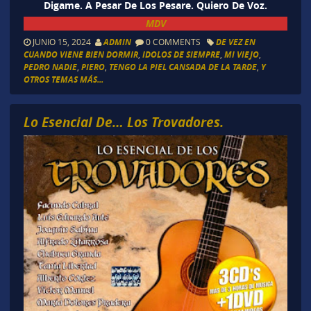
Digame. A Pesar De Los Pesare. Quiero De Voz.
MDV
JUNIO 15, 2024
ADMIN
0 COMMENTS
DE VEZ EN
CUANDO VIENE BIEN DORMIR
,
IDOLOS DE SIEMPRE
,
MI VIEJO
,
PEDRO NADIE
,
PIERO
,
TENGO LA PIEL CANSADA DE LA TARDE
,
Y
OTROS TEMAS MÁS...
Lo Esencial De… Los Trovadores.