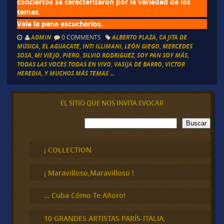
conciertos se caracterizaron por la variedad de los
temas.
Vale la pena escucharlos.
ADMIN
0 COMMENTS
ALBERTO PLAZA
,
CAJITA DE
MÚSICA
,
EL AGUACATE
,
INTI ILLIMANI
,
LEÓN GIEGO
,
MERCEDES
SOSA
,
MI VIEJO
,
PIERO
,
SILVIO RODRIGUEZ
,
SOY PAN SOY MÁS
,
TODAS LAS VOCES TODAS EN VIVO
,
VASIJA DE BARRO
,
VICTOR
HEREDIA
,
Y MUCHOS MÁS TEMAS ...
EL SITIO QUE NOS INVITA EVOCAR
B
Buscar
u
s
c
¡ COLLECTION
a
r
¡ Maravilloso,Maravilloso !
… Cuba Cómo Te Añoro!
10 GRANDES ARTISTAS PARÍS-ITALIA,