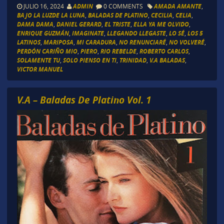
JULIO 16, 2024
ADMIN
0 COMMENTS
AMADA AMANTE
,
BAJO LA LUZDE LA LUNA
,
BALADAS DE PLATINO
,
CECILIA
,
CELIA
,
DAMA DAMA
,
DANIEL GERARD
,
EL TRISTE
,
ELLA YA ME OLVIDO
,
ENRIQUE GUZMÁN
,
IMAGINATE
,
LLEGANDO LLEGASTE
,
LO SÉ
,
LOS 5
LATINOS
,
MARIPOSA
,
MI CARADURA
,
NO RENUNCIARÉ
,
NO VOLVERÉ
,
PERDÓN CARIÑO MIO
,
PIERO
,
RIO REBELDE
,
ROBERTO CARLOS
,
SOLAMENTE TU
,
SOLO PIENSO EN TI
,
TRINIDAD
,
V.A BALADAS
,
VICTOR MANUEL
V.A – Baladas De Platino Vol. 1