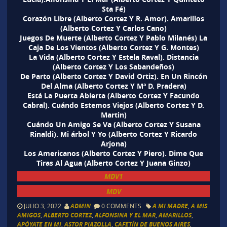
Sta Fé)
Corazón Libre (Alberto Cortez Y R. Amor). Amarillos
(Alberto Cortez Y Carlos Cano)
Juegos De Muerte (Alberto Cortez Y Pablo Milanés) La
Caja De Los Vientos (Alberto Cortez Y G. Montes)
La Vida (Alberto Cortez Y Estela Raval). Distancia
(Alberto Cortez Y Los Sabandeños)
De Parto (Alberto Cortez Y David Ortiz). En Un Rincón
Del Alma (Alberto Cortez Y Mª D. Pradera)
Está La Puerta Abierta (Alberto Cortez Y Facundo
Cabral). Cuándo Estemos Viejos (Alberto Cortez Y D.
Martin)
Cuándo Un Amigo Se Va (Alberto Cortez Y Susana
Rinaldi). Mi árbol Y Yo (Alberto Cortez Y Ricardo
Arjona)
Los Americanos (Alberto Cortez Y Piero). Dime Que
Tiras Al Agua (Alberto Cortez Y Juana Ginzo)
MDV1
MDV
JULIO 3, 2022
ADMIN
0 COMMENTS
A MI MADRE
,
A MIS
AMIGOS
,
ALBERTO CORTEZ
,
ALFONSINA Y EL MAR
,
AMARILLOS
,
APÓYATE EN MI
,
ASTOR PIAZOLLA
,
CAFETÍN DE BUENOS AIRES
,