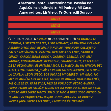
Abrazarte Tanto. Contaminame. Pasaba Por
Aqui.Coincidir.Envidia. Mi Padre y Mi Casa.
Amarraditos. Mi VIejo. Te Quiero.El Surco.-
MDV1
MDV2
MDV3
ENERO 9, 2023
ADMIN
0 COMMENTS
AL DOBLAR LA
ESQUINA
,
ALBERTO CORTEZ
,
ALDO MONGES
,
ALFONSINA Y EL MAR
,
AMARRADITOS
,
ANA BELÉN
,
ATAHUALPA YUPANQUI
,
CALLEJERO
,
CALLLE MELÁNCOLIA
,
CAMINA SIEMPRE ADELANTE
,
CARDO O
CENIZA
,
CARLOS MEJIA GODOY
,
CHABUCA GRANDA
,
CHAVELA
VARGAS
,
CONTAMINAME
,
DERROCHE
,
EDUARTO AUTE
,
EL MARIDO
DE LA PELUQUERA
,
EL PRIMER AMOR
,
EL SURCO
,
EN UN RINCÓN DEL
ALMA
,
FINA ESTAMPA
,
JESÚS ES VERBO NO SUSTANTIVO
,
LA FLOR DE
LA CANELA
,
LEÓN GIECO
,
LOS OJOS DE MI CARRETA
,
MI VIEJO
,
NO
SOY DE AQUÍ NI SOY DE ALLÁ
,
NOCHE DE RONDA
,
PABLO MILANÉS
,
PAL QUE SE VA
,
PARA VIVIR
,
PASABA POR AQUÍ
,
PEDRO GUERRA
,
PIERO
,
POBRE MI PATRÓN
,
QUIEN ME HA ROBADO EL MES DE ABRIL
,
QUIERO ABRAZARTE TANTO
,
SOLO LE PIDO A DIOS
,
SOLO PIENSO EN
TI
,
SON TUS PERJUMENES MUJER
,
TANIA LIBERTAD
,
TE QUIERO
,
VICTOR JARA
,
VICTOR MANUEL
,
Y MUCHOS ÉXITOS MÁS...