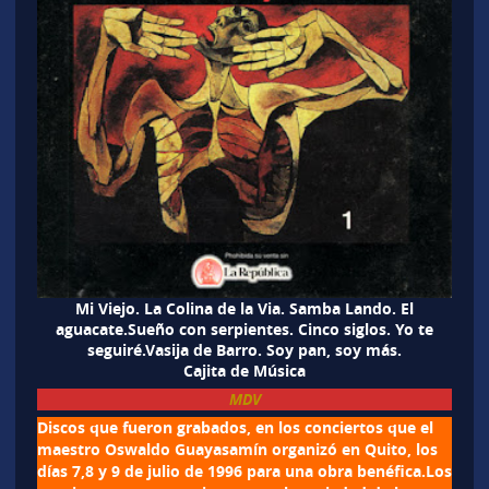
Mi Viejo. La Colina de la Via. Samba Lando. El
aguacate.Sueño con serpientes. Cinco siglos. Yo te
seguiré.Vasija de Barro. Soy pan, soy más.
Cajita de Música
MDV
Discos que fueron grabados, en los conciertos que el
maestro Oswaldo Guayasamín organizó en Quito, los
días 7,8 y 9 de julio de 1996 para una obra benéfica.Los