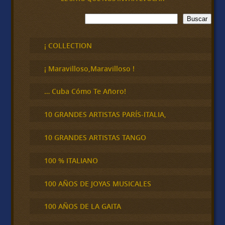
B
Buscar
u
s
c
¡ COLLECTION
a
r
¡ Maravilloso,Maravilloso !
… Cuba Cómo Te Añoro!
10 GRANDES ARTISTAS PARÍS-ITALIA,
10 GRANDES ARTISTAS TANGO
100 % ITALIANO
100 AÑOS DE JOYAS MUSICALES
100 AÑOS DE LA GAITA