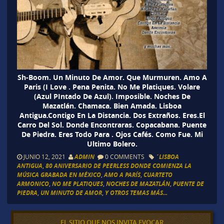
Sh-Boom. Un Minuto De Amor. Que Murmuren. Amo A
Paris (I Love . Pena Penita. No Me Platiques. Volare
(Azul PIntado De Azul). Imposible. Noches De
Mazatlán. Chamaca. Bien Amada. Lisboa
Antigua.Contigo En La Distancia. Dos Extraños. Eres.El
Carro Del Sol. Donde Encontraras. Copacabana. Puente
De Piedra. Eres Todo Para . Ojos Cafés. Como Fue. Mi
Ultimo Bolero.
JUNIO 12, 2021
ADMIN
0 COMMENTS
´LISBOA
ANTIGUA
,
80 ANIVERSARIO DE PEERLESS DONDE COMIENZA LA
MÚSICA GRABADA EN MÉXICO
,
AMO A PARÍS
,
CUARTETO
ARMONICO
,
NO ME PLATIQUES
,
NOCHES DE MAZATLÁN
,
PUENTE DE
PIEDRA
,
UN MINUTO DE AMOR
,
Y OTROS TEMAS MÁS...
EL SITIO QUE NOS INVITA EVOCAR