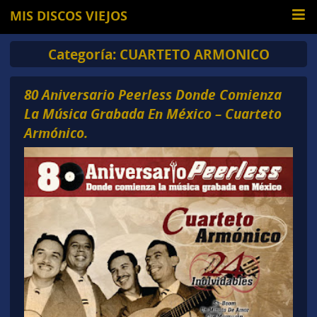
MIS DISCOS VIEJOS
Categoría:
CUARTETO ARMONICO
80 Aniversario Peerless Donde Comienza
La Música Grabada En México – Cuarteto
Armónico.