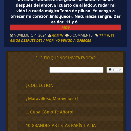
después del amor. El cuarto de al lado.A rodar mi
vida.La rueda mágica.Tema de piluso. Yo vengo a
ofrecer mi corazón.Enloquecer. Naturaleza sangre. Dar
es dar. 11 y 6.
MDV
NOVIEMBRE 4, 2024
ADMIN
0 COMMENTS
11 Y 6
,
EL
AMOR DESPUÉS DEL AMOR
,
YO VENGO A OFRECER
EL SITIO QUE NOS INVITA EVOCAR
B
Buscar
u
s
c
¡ COLLECTION
a
r
¡ Maravilloso,Maravilloso !
… Cuba Cómo Te Añoro!
10 GRANDES ARTISTAS PARÍS-ITALIA,