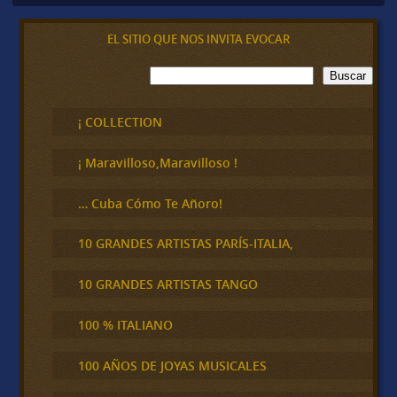
EL SITIO QUE NOS INVITA EVOCAR
B
Buscar
u
s
c
¡ COLLECTION
a
r
¡ Maravilloso,Maravilloso !
… Cuba Cómo Te Añoro!
10 GRANDES ARTISTAS PARÍS-ITALIA,
10 GRANDES ARTISTAS TANGO
100 % ITALIANO
100 AÑOS DE JOYAS MUSICALES