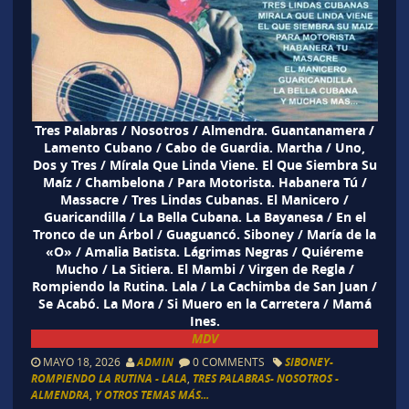
Tres Palabras / Nosotros / Almendra. Guantanamera /
Lamento Cubano / Cabo de Guardia. Martha / Uno,
Dos y Tres / Mírala Que Linda Viene. El Que Siembra Su
Maíz / Chambelona / Para Motorista. Habanera Tú /
Massacre / Tres Lindas Cubanas. El Manicero /
Guaricandilla / La Bella Cubana. La Bayanesa / En el
Tronco de un Árbol / Guaguancó. Siboney / María de la
«O» / Amalia Batista. Lágrimas Negras / Quiéreme
Mucho / La Sitiera. El Mambi / Virgen de Regla /
Rompiendo la Rutina. Lala / La Cachimba de San Juan /
Se Acabó. La Mora / Si Muero en la Carretera / Mamá
Ines.
MDV
MAYO 18, 2026
ADMIN
0 COMMENTS
SIBONEY-
ROMPIENDO LA RUTINA - LALA
,
TRES PALABRAS- NOSOTROS -
ALMENDRA
,
Y OTROS TEMAS MÁS...