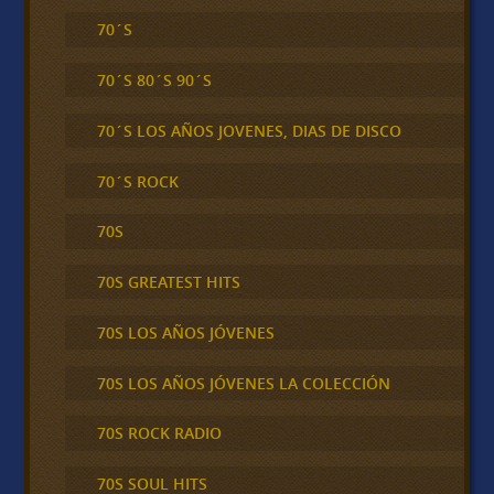
70´S
70´S 80´S 90´S
70´S LOS AÑOS JOVENES, DIAS DE DISCO
70´S ROCK
70S
70S GREATEST HITS
70S LOS AÑOS JÓVENES
70S LOS AÑOS JÓVENES LA COLECCIÓN
70S ROCK RADIO
70S SOUL HITS