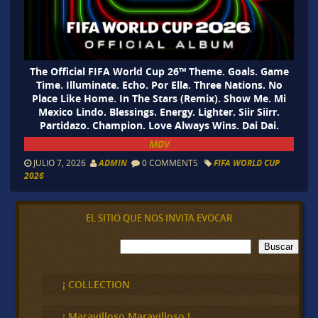
The Official FIFA World Cup 26™ Theme. Goals. Game
Time. Illuminate. Echo. Por Ella. Three Nations. No
Place Like Home. In The Stars (Remix). Show Me. Mi
Mexico Lindo. Blessings. Energy. Lighter. Siir Siirr.
Partidazo. Champion. Love Always Wins. Dai Dai.
MDV
JULIO 7, 2026
ADMIN
0 COMMENTS
FIFA WORLD CUP
2026
EL SITIO QUE NOS INVITA EVOCAR
B
Buscar
u
s
c
¡ COLLECTION
a
r
¡ Maravilloso,Maravilloso !