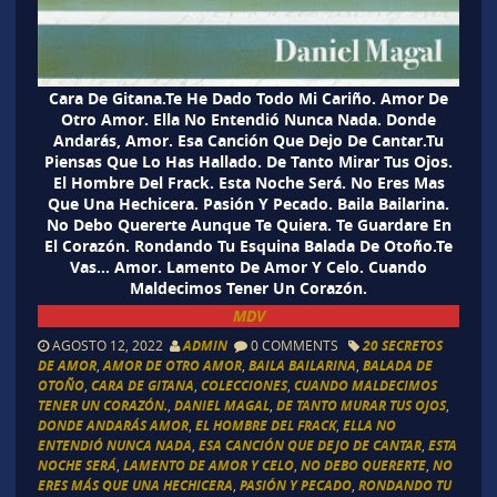
Cara De Gitana.Te He Dado Todo Mi Cariño. Amor De
Otro Amor. Ella No Entendió Nunca Nada. Donde
Andarás, Amor. Esa Canción Que Dejo De Cantar.Tu
Piensas Que Lo Has Hallado. De Tanto Mirar Tus Ojos.
El Hombre Del Frack. Esta Noche Será. No Eres Mas
Que Una Hechicera. Pasión Y Pecado. Baila Bailarina.
No Debo Quererte Aunque Te Quiera. Te Guardare En
El Corazón. Rondando Tu Esquina Balada De Otoño.Te
Vas… Amor. Lamento De Amor Y Celo. Cuando
Maldecimos Tener Un Corazón.
MDV
AGOSTO 12, 2022
ADMIN
0 COMMENTS
20 SECRETOS
DE AMOR
,
AMOR DE OTRO AMOR
,
BAILA BAILARINA
,
BALADA DE
OTOÑO
,
CARA DE GITANA
,
COLECCIONES
,
CUANDO MALDECIMOS
TENER UN CORAZÓN.
,
DANIEL MAGAL
,
DE TANTO MURAR TUS OJOS
,
DONDE ANDARÁS AMOR
,
EL HOMBRE DEL FRACK
,
ELLA NO
ENTENDIÓ NUNCA NADA
,
ESA CANCIÓN QUE DEJO DE CANTAR
,
ESTA
NOCHE SERÁ
,
LAMENTO DE AMOR Y CELO
,
NO DEBO QUERERTE
,
NO
ERES MÁS QUE UNA HECHICERA
,
PASIÓN Y PECADO
,
RONDANDO TU