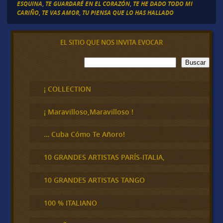
ESQUINA
,
TE GUARDARÉ EN EL CORAZÓN
,
TE HE DADO TODO MI
CARIÑO
,
TE VAS AMOR
,
TU PIENSA QUE LO HAS HALLADO
EL SITIO QUE NOS INVITA EVOCAR
B
Buscar
u
s
c
¡ COLLECTION
a
r
¡ Maravilloso,Maravilloso !
… Cuba Cómo Te Añoro!
10 GRANDES ARTISTAS PARÍS-ITALIA,
10 GRANDES ARTISTAS TANGO
100 % ITALIANO