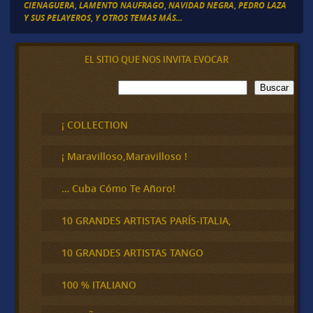
CIENAGUERA
,
LAMENTO NAUFRAGO
,
NAVIDAD NEGRA
,
PEDRO LAZA
Y SUS PELAYEROS
,
Y OTROS TEMAS MÁS...
EL SITIO QUE NOS INVITA EVOCAR
B
Buscar
u
s
c
¡ COLLECTION
a
r
¡ Maravilloso,Maravilloso !
… Cuba Cómo Te Añoro!
10 GRANDES ARTISTAS PARÍS-ITALIA,
10 GRANDES ARTISTAS TANGO
100 % ITALIANO