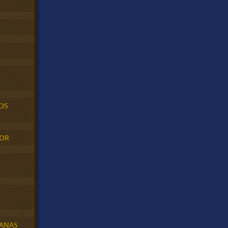
OS
MOR
BANAS