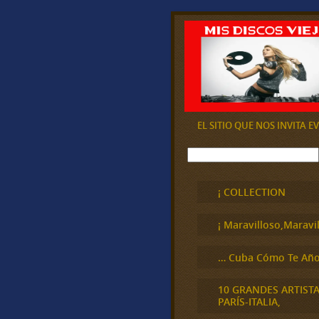
EL SITIO QUE NOS INVITA 
B
u
s
c
¡ COLLECTION
a
r
¡ Maravilloso,Maravil
… Cuba Cómo Te Año
10 GRANDES ARTIST
PARÍS-ITALIA,