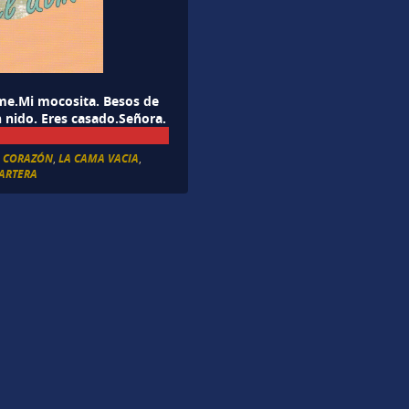
eme.Mi mocosita. Besos de
n nido. Eres casado.Señora.
E CORAZÓN
,
LA CAMA VACIA
,
CARTERA