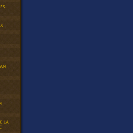
DES
AS
RAN
E
EL
E LA
E