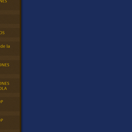
NES
OS
de la
ONES
ONES
OLA
OP
OP