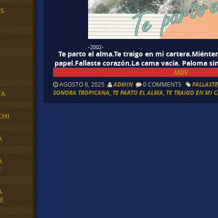
AS
-2002-
Te parto el alma.Te traigo en mi cartera.Miént
papel.Fallaste corazón.La cama vacía. Paloma si
MDV
AGOSTO 8, 2025
ADMIN
0 COMMENTS
FALLAST
SONORA TROPICANA
,
TE PARTO EL ALMA
,
TE TRAIGO EN MI 
TA
CHI
A
A
E
A
E