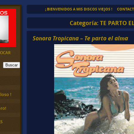
¡ BIENVENIDOS A MIS DISCOS VIEJOS !
CONTAC
Categoría:
TE PARTO E
Sonora Tropicana – Te parto el alma
EVOCAR
Buscar
loso !
ro!
AS