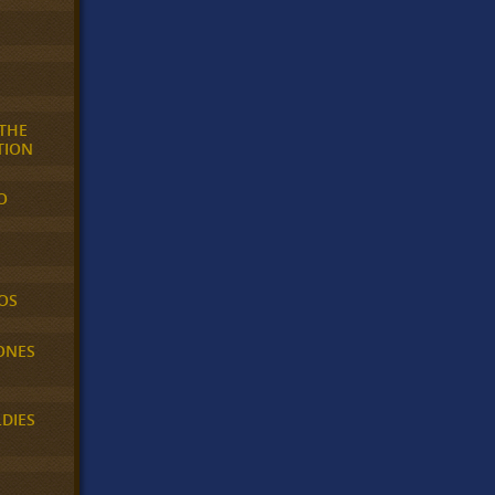
 THE
TION
O
OS
ONES
LDIES