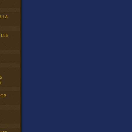
A LA
 LES
S
S
POP