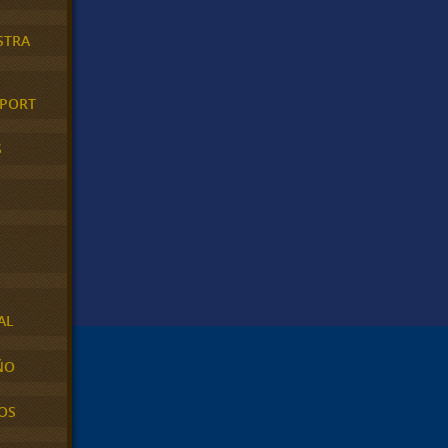
STRA
XPORT
S
AL
ÑO
OS