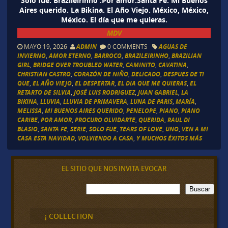
Solo fue. Brazileirinho .Por amor.Santa Fe. Mi Buenos
Aires querido. La Bikina. El Año Viejo. México, México,
México. El día que me quieras.
MDV
MAYO 19, 2026
ADMIN
0 COMMENTS
AGUAS DE
INVIERNO
,
AMOR ETERNO
,
BARROCO
,
BRAZILEIRINHO
,
BRAZILIAN
GIRL
,
BRIDGE OVER TROUBLED WATER
,
CAMINITO
,
CAVATINA
,
CHRISTIAN CASTRO
,
CORAZÓN DE NIÑO
,
DELICADO
,
DESPUES DE TI
QUE
,
EL AÑO VIEJO
,
EL DESPERTAR
,
EL DIA QUE ME QUIERAS
,
EL
RETARTO DE SILVIA
,
JOSÉ LUIS RODRIGUEZ
,
JUAN GABRIEL
,
LA
BIKINA
,
LLUVIA
,
LLUVIA DE PRIMAVERA
,
LUNA DE PARIS
,
MARÍA
,
MELISSA
,
MI BUENOS AIRES QUERIDO
,
PENELOPE
,
PIANO
,
PIANO
CARIBE
,
POR AMOR
,
PROCURO OLVIDARTE
,
QUERIDA
,
RAUL DI
BLASIO
,
SANTA FE
,
SERIE
,
SOLO FUE
,
TEARS OF LOVE
,
UNO
,
VEN A MI
CASA ESTA NAVIDAD
,
VOLVIENDO A CASA
,
Y MUCHOS ÉXITOS MÁS
EL SITIO QUE NOS INVITA EVOCAR
B
Buscar
u
s
c
¡ COLLECTION
a