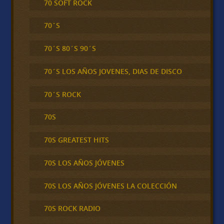
70 SOFT ROCK
70´S
70´S 80´S 90´S
70´S LOS AÑOS JOVENES, DIAS DE DISCO
70´S ROCK
70S
70S GREATEST HITS
70S LOS AÑOS JÓVENES
70S LOS AÑOS JÓVENES LA COLECCIÓN
70S ROCK RADIO