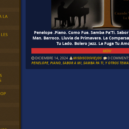
A LA
Penelope .Piano. Como Fue. Samba Pa’Ti. Sabo
 LES
Man. Barroco. Lluvia de Primavera. La Comparsa
Tu Lado. Bolero Jazz. La Fuga Tu Amo
MDV
DICIEMBRE 14, 2024
MISDISCOSVIEJOS
0 COMMENT
PENELOPE
,
PIANO
,
SABOR A MI
,
SAMBA PA TI
,
Y OTROS TEMAS
S
S
POP