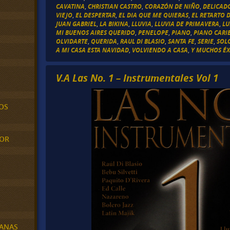
CAVATINA
,
CHRISTIAN CASTRO
,
CORAZÓN DE NIÑO
,
DELICAD
VIEJO
,
EL DESPERTAR
,
EL DIA QUE ME QUIERAS
,
EL RETARTO D
JUAN GABRIEL
,
LA BIKINA
,
LLUVIA
,
LLUVIA DE PRIMAVERA
,
LU
MI BUENOS AIRES QUERIDO
,
PENELOPE
,
PIANO
,
PIANO CARI
OLVIDARTE
,
QUERIDA
,
RAUL DI BLASIO
,
SANTA FE
,
SERIE
,
SOL
A MI CASA ESTA NAVIDAD
,
VOLVIENDO A CASA
,
Y MUCHOS ÉX
V.A Las No. 1 – Instrumentales Vol 1
OS
MOR
BANAS