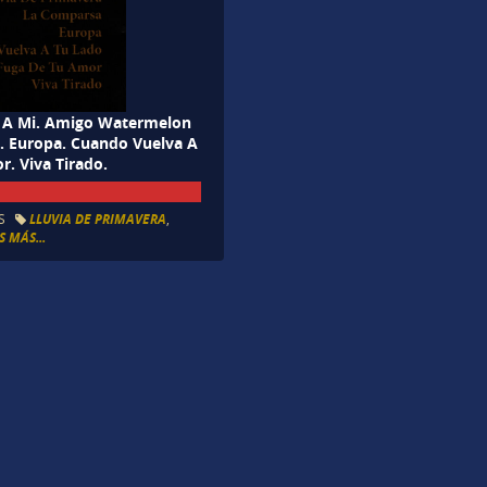
r A Mi. Amigo Watermelon
. Europa. Cuando Vuelva A
r. Viva Tirado.
S
LLUVIA DE PRIMAVERA
,
 MÁS...