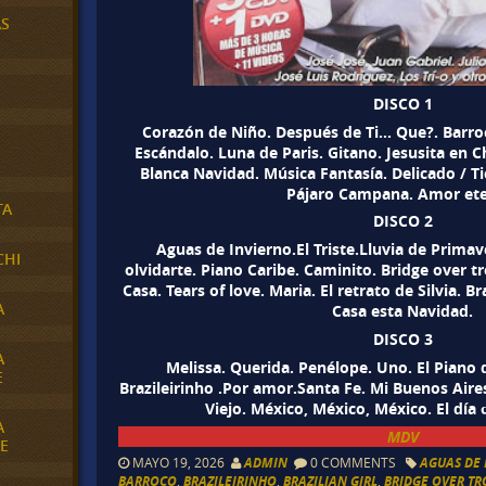
AS
DISCO 1
Corazón de Niño. Después de Ti… Que?. Barroc
Escándalo. Luna de Paris. Gitano. Jesusita en 
Blanca Navidad. Música Fantasía. Delicado / Ti
Pájaro Campana. Amor ete
TA
DISCO 2
Aguas de Invierno.El Triste.Lluvia de Primav
CHI
olvidarte. Piano Caribe. Caminito. Bridge over t
Casa. Tears of love. Maria. El retrato de Silvia. Br
A
Casa esta Navidad.
DISCO 3
A
Melissa. Querida. Penélope. Uno. El Piano 
E
Brazileirinho .Por amor.Santa Fe. Mi Buenos Aires
Viejo. México, México, México. El día
A
MDV
E
MAYO 19, 2026
ADMIN
0 COMMENTS
AGUAS DE
BARROCO
,
BRAZILEIRINHO
,
BRAZILIAN GIRL
,
BRIDGE OVER T