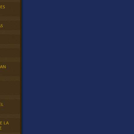
DES
AS
RAN
E
EL
E LA
E