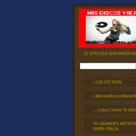
EL SITIO QUE NOS INVITA 
B
u
s
c
¡ COLLECTION
a
r
¡ Maravilloso,Maravil
… Cuba Cómo Te Año
10 GRANDES ARTIST
PARÍS-ITALIA,