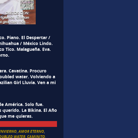
o. Piano. El Despertar /
Chihuahua / México Lindo.
co Tico. Malagueña. Eva.
rno.
era. Cavatina. Procuro
roubled water. Volviendo a
azilian Girl Lluvia. Ven a mi
de América. Solo fue.
 querido. La Bikina. El Año
 que me quieras.
 INVIERNO
,
AMOR ETERNO
,
ROUBLED WATER
,
CAMINITO
,