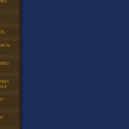
NES
OS
de la
ONES
ONES
OLA
OP
OP