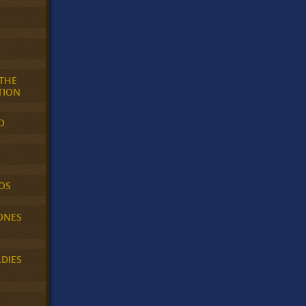
 THE
TION
O
OS
ONES
LDIES