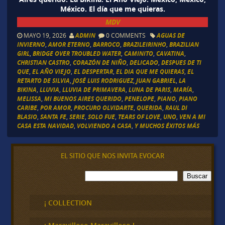
México. El día que me quieras.
MDV
MAYO 19, 2026
ADMIN
0 COMMENTS
AGUAS DE
INVIERNO
,
AMOR ETERNO
,
BARROCO
,
BRAZILEIRINHO
,
BRAZILIAN
GIRL
,
BRIDGE OVER TROUBLED WATER
,
CAMINITO
,
CAVATINA
,
CHRISTIAN CASTRO
,
CORAZÓN DE NIÑO
,
DELICADO
,
DESPUES DE TI
QUE
,
EL AÑO VIEJO
,
EL DESPERTAR
,
EL DIA QUE ME QUIERAS
,
EL
RETARTO DE SILVIA
,
JOSÉ LUIS RODRIGUEZ
,
JUAN GABRIEL
,
LA
BIKINA
,
LLUVIA
,
LLUVIA DE PRIMAVERA
,
LUNA DE PARIS
,
MARÍA
,
MELISSA
,
MI BUENOS AIRES QUERIDO
,
PENELOPE
,
PIANO
,
PIANO
CARIBE
,
POR AMOR
,
PROCURO OLVIDARTE
,
QUERIDA
,
RAUL DI
BLASIO
,
SANTA FE
,
SERIE
,
SOLO FUE
,
TEARS OF LOVE
,
UNO
,
VEN A MI
CASA ESTA NAVIDAD
,
VOLVIENDO A CASA
,
Y MUCHOS ÉXITOS MÁS
EL SITIO QUE NOS INVITA EVOCAR
B
Buscar
u
s
c
¡ COLLECTION
a
r