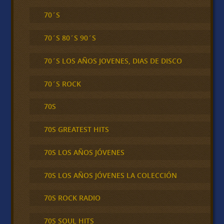
70´S
70´S 80´S 90´S
70´S LOS AÑOS JOVENES, DIAS DE DISCO
70´S ROCK
70S
70S GREATEST HITS
70S LOS AÑOS JÓVENES
70S LOS AÑOS JÓVENES LA COLECCIÓN
70S ROCK RADIO
70S SOUL HITS