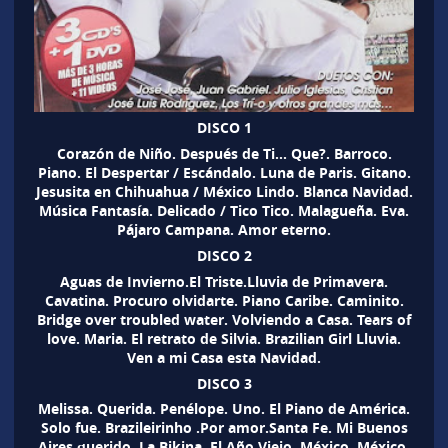
DISCO 1
Corazón de Niño. Después de Ti… Que?. Barroco.
Piano. El Despertar / Escándalo. Luna de Paris. Gitano.
Jesusita en Chihuahua / México Lindo. Blanca Navidad.
Música Fantasía. Delicado / Tico Tico. Malagueña. Eva.
Pájaro Campana. Amor eterno.
DISCO 2
Aguas de Invierno.El Triste.Lluvia de Primavera.
Cavatina. Procuro olvidarte. Piano Caribe. Caminito.
Bridge over troubled water. Volviendo a Casa. Tears of
love. Maria. El retrato de Silvia. Brazilian Girl Lluvia.
Ven a mi Casa esta Navidad.
DISCO 3
Melissa. Querida. Penélope. Uno. El Piano de América.
Solo fue. Brazileirinho .Por amor.Santa Fe. Mi Buenos
Aires querido. La Bikina. El Año Viejo. México, México,