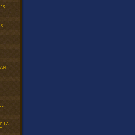
DES
AS
RAN
E
EL
E LA
E