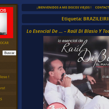
¡ BIENVENIDOS A MIS DISCOS VIEJOS !
CONTAC
Etiqueta:
BRAZILEIR
Lo Esencial De … – Raúl Di Blasio Y To
EVOCAR
Buscar
loso !
ro!
AS