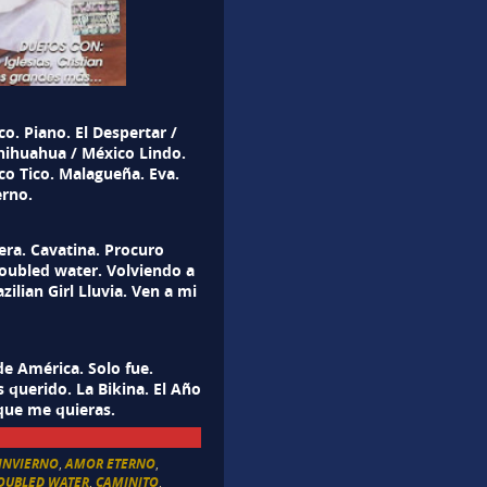
o. Piano. El Despertar /
Chihuahua / México Lindo.
co Tico. Malagueña. Eva.
rno.
era. Cavatina. Procuro
roubled water. Volviendo a
azilian Girl Lluvia. Ven a mi
de América. Solo fue.
 querido. La Bikina. El Año
 que me quieras.
 INVIERNO
,
AMOR ETERNO
,
ROUBLED WATER
,
CAMINITO
,