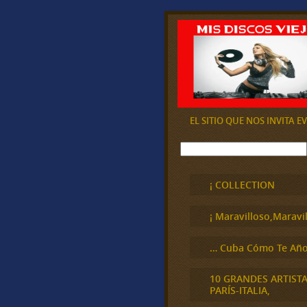
EL SITIO QUE NOS INVITA 
B
u
s
c
¡ COLLECTION
a
r
¡ Maravilloso,Maravil
… Cuba Cómo Te Año
10 GRANDES ARTIST
PARÍS-ITALIA,