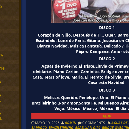
AS
DISCO 1
Corazón de Niño. Después de Ti… Que?. Barroc
Escándalo. Luna de Paris. Gitano. Jesusita en 
Blanca Navidad. Música Fantasía. Delicado / Ti
Pájaro Campana. Amor ete
TA
DISCO 2
Aguas de Invierno.El Triste.Lluvia de Primav
CHI
olvidarte. Piano Caribe. Caminito. Bridge over t
Casa. Tears of love. Maria. El retrato de Silvia. Br
A
Casa esta Navidad.
DISCO 3
A
Melissa. Querida. Penélope. Uno. El Piano 
E
Brazileirinho .Por amor.Santa Fe. Mi Buenos Aires
Viejo. México, México, México. El día
A
MDV
E
MAYO 19, 2026
ADMIN
0 COMMENTS
AGUAS DE
BARROCO
,
BRAZILEIRINHO
,
BRAZILIAN GIRL
,
BRIDGE OVER T