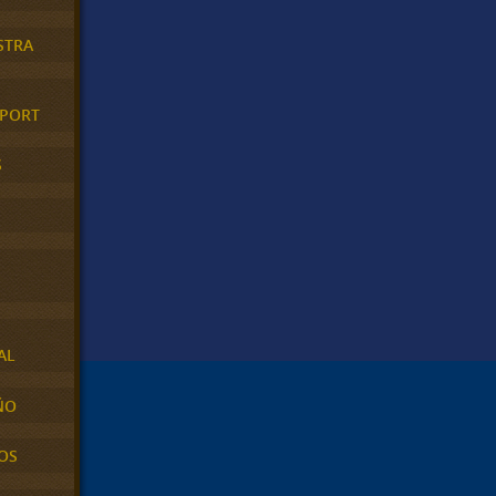
STRA
XPORT
S
AL
ÑO
OS