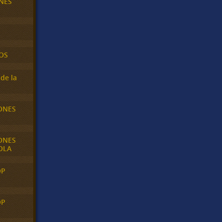
NES
OS
de la
ONES
ONES
OLA
OP
OP