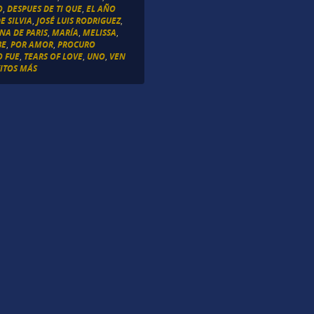
O
,
DESPUES DE TI QUE
,
EL AÑO
E SILVIA
,
JOSÉ LUIS RODRIGUEZ
,
NA DE PARIS
,
MARÍA
,
MELISSA
,
BE
,
POR AMOR
,
PROCURO
O FUE
,
TEARS OF LOVE
,
UNO
,
VEN
ITOS MÁS