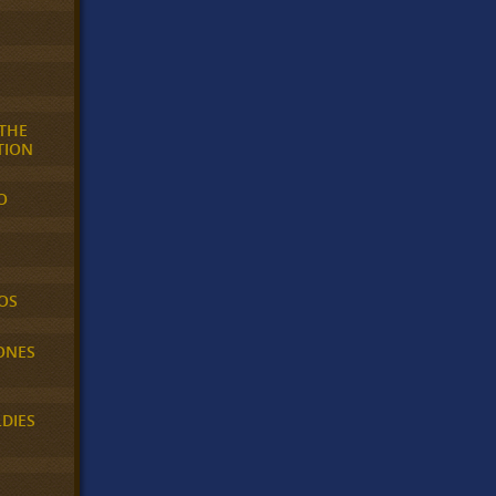
 THE
TION
O
OS
ONES
LDIES