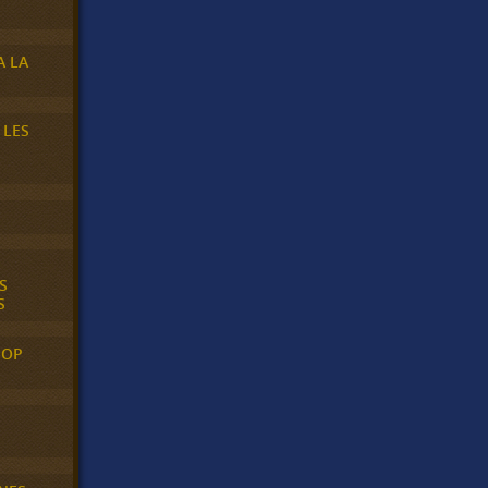
A LA
 LES
S
S
POP