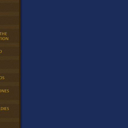
 THE
TION
O
OS
ONES
LDIES