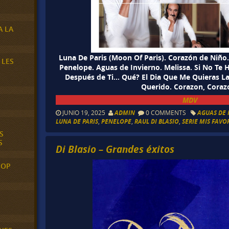
A LA
Luna De Paris (Moon Of Paris). Corazón de Niño.
 LES
Penelope. Aguas de Invierno. Melissa. Si No Te Hu
Después de Ti… Qué? El Dia Que Me Quieras La
Querido. Corazon, Coraz
MDV
JUNIO 19, 2025
ADMIN
0 COMMENTS
AGUAS DE 
LUNA DE PARIS
,
PENELOPE
,
RAUL DI BLASIO
,
SERIE MIS FAVO
S
S
Di Blasio – Grandes éxitos
POP