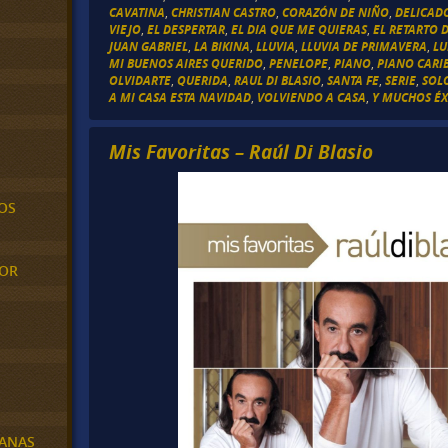
CAVATINA
,
CHRISTIAN CASTRO
,
CORAZÓN DE NIÑO
,
DELICAD
VIEJO
,
EL DESPERTAR
,
EL DIA QUE ME QUIERAS
,
EL RETARTO D
JUAN GABRIEL
,
LA BIKINA
,
LLUVIA
,
LLUVIA DE PRIMAVERA
,
LU
MI BUENOS AIRES QUERIDO
,
PENELOPE
,
PIANO
,
PIANO CARI
OLVIDARTE
,
QUERIDA
,
RAUL DI BLASIO
,
SANTA FE
,
SERIE
,
SOL
A MI CASA ESTA NAVIDAD
,
VOLVIENDO A CASA
,
Y MUCHOS ÉX
Mis Favoritas – Raúl Di Blasio
OS
MOR
BANAS