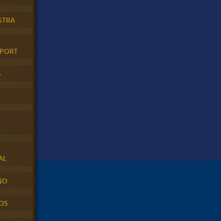
STRA
XPORT
S
AL
ÑO
OS