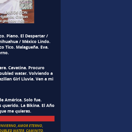
o. Piano. El Despertar /
Chihuahua / México Lindo.
co Tico. Malagueña. Eva.
rno.
era. Cavatina. Procuro
roubled water. Volviendo a
azilian Girl Lluvia. Ven a mi
de América. Solo fue.
 querido. La Bikina. El Año
 que me quieras.
 INVIERNO
,
AMOR ETERNO
,
ROUBLED WATER
,
CAMINITO
,