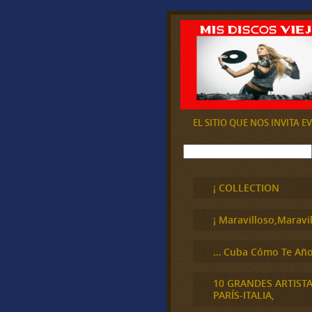
EL SITIO QUE NOS INVITA 
B
u
s
c
¡ COLLECTION
a
r
¡ Maravilloso,Maravil
… Cuba Cómo Te Año
10 GRANDES ARTIST
PARÍS-ITALIA,