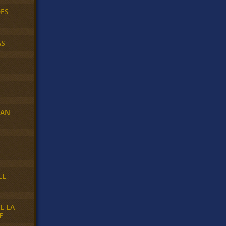
DES
AS
RAN
E
EL
E LA
E