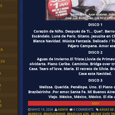
AS
DISCO 1
Corazón de Niño. Después de Ti… Que?. Barroc
Escándalo. Luna de Paris. Gitano. Jesusita en 
Blanca Navidad. Música Fantasía. Delicado / Ti
Pájaro Campana. Amor ete
TA
DISCO 2
Aguas de Invierno.El Triste.Lluvia de Primav
CHI
olvidarte. Piano Caribe. Caminito. Bridge over t
Casa. Tears of love. Maria. El retrato de Silvia. Br
A
Casa esta Navidad.
DISCO 3
A
Melissa. Querida. Penélope. Uno. El Piano 
E
Brazileirinho .Por amor.Santa Fe. Mi Buenos Aires
Viejo. México, México, México. El día
A
MDV
E
MAYO 19, 2026
ADMIN
0 COMMENTS
AGUAS DE
BARROCO
,
BRAZILEIRINHO
,
BRAZILIAN GIRL
,
BRIDGE OVER T