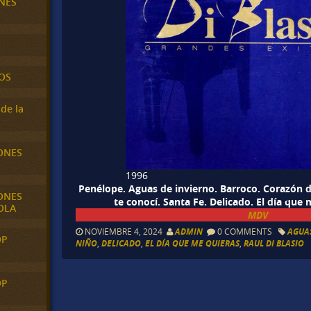
NES
OS
de la
ONES
1996
Penélope. Aguas de invierno. Barroco. Corazón d
ONES
te conocí. Santa Fe. Delicado. El día que
OLA
MDV
NOVIEMBRE 4, 2024
ADMIN
0 COMMENTS
AGUA
OP
NIÑO
,
DELICADO
,
EL DÍA QUE ME QUIERAS
,
RAUL DI BLASIO
OP