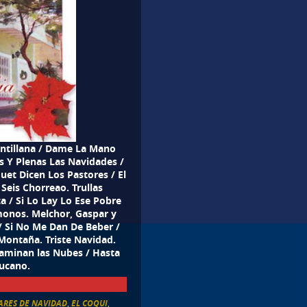
 Antillana / Dame La Mano
as Y Plenas Las Navidades /
et Dicen Los Pastores / El
Seis Chorreao. Trullas
ta / Si Lo Lay Lo Ese Pobre
onos. Melchor, Gaspar y
 / Si No Me Dan De Beber /
Montaña. Triste Navidad.
 Caminan las Nubes / Hasta
aucano.
ARES DE NAVIDAD
,
EL COQUI
,