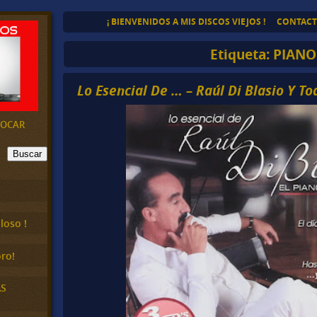
¡ BIENVENIDOS A MIS DISCOS VIEJOS !
CONTAC
Etiqueta:
PIANO
Lo Esencial De … – Raúl Di Blasio Y To
EVOCAR
Buscar
loso !
ro!
AS