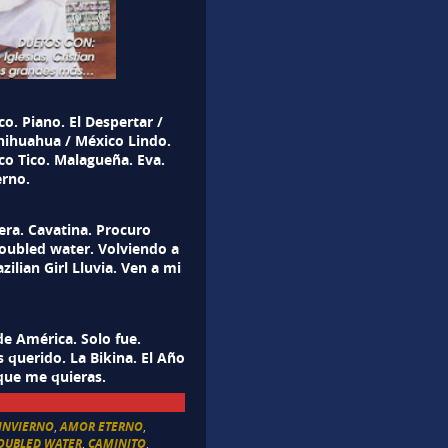
o. Piano. El Despertar /
Chihuahua / México Lindo.
co Tico. Malagueña. Eva.
rno.
era. Cavatina. Procuro
roubled water. Volviendo a
azilian Girl Lluvia. Ven a mi
de América. Solo fue.
 querido. La Bikina. El Año
 que me quieras.
 INVIERNO
,
AMOR ETERNO
,
ROUBLED WATER
,
CAMINITO
,