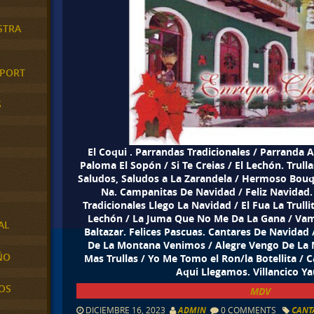
STRA
XPORT
S
El Coqui . Parrandas Tradicionales / Parranda
Paloma El Sopón / Si Te Creias / El Lechón. Trull
Saludos, Saludos a La Zarandela / Hermoso Bouqu
Na. Campanitas De Navidad / Feliz Navidad. 
Tradicionales Llego La Navidad / El Fua La Trulli
Lechón / La Juma Que No Me Da La Gana / Vam
AL
Baltazar. Felices Pascuas. Cantares De Navidad
De La Montana Venimos / Alegre Vengo De La 
ÑO
Mas Trullas / Yo Me Tomo el Ron/la Botellita /
Aqui Llegamos. Villancico Y
OS
MDV
DICIEMBRE 16, 2023
ADMIN
0 COMMENTS
CANT