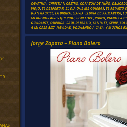
CAVATINA
,
CHRISTIAN CASTRO
,
CORAZÓN DE NIÑO
,
DELICAD
VIEJO
,
EL DESPERTAR
,
EL DIA QUE ME QUIERAS
,
EL RETARTO D
JUAN GABRIEL
,
LA BIKINA
,
LLUVIA
,
LLUVIA DE PRIMAVERA
,
LU
MI BUENOS AIRES QUERIDO
,
PENELOPE
,
PIANO
,
PIANO CARI
OLVIDARTE
,
QUERIDA
,
RAUL DI BLASIO
,
SANTA FE
,
SERIE
,
SOL
A MI CASA ESTA NAVIDAD
,
VOLVIENDO A CASA
,
Y MUCHOS ÉX
Jorge Zapata – Piano Bolero
OS
MOR
BANAS