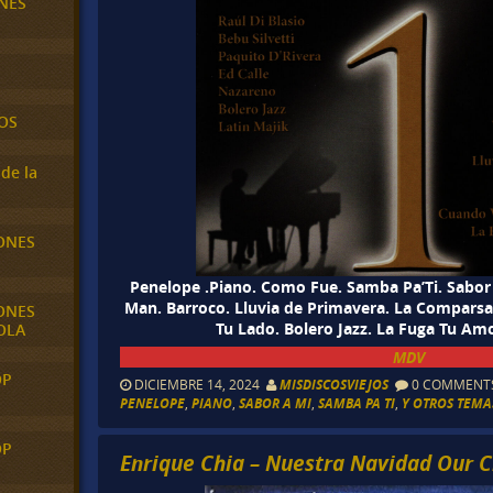
NES
OS
de la
ONES
Penelope .Piano. Como Fue. Samba Pa’Ti. Sabo
Man. Barroco. Lluvia de Primavera. La Comparsa
ONES
Tu Lado. Bolero Jazz. La Fuga Tu Amo
OLA
MDV
OP
DICIEMBRE 14, 2024
MISDISCOSVIEJOS
0 COMMENT
PENELOPE
,
PIANO
,
SABOR A MI
,
SAMBA PA TI
,
Y OTROS TEMAS
OP
Enrique Chia – Nuestra Navidad Our C