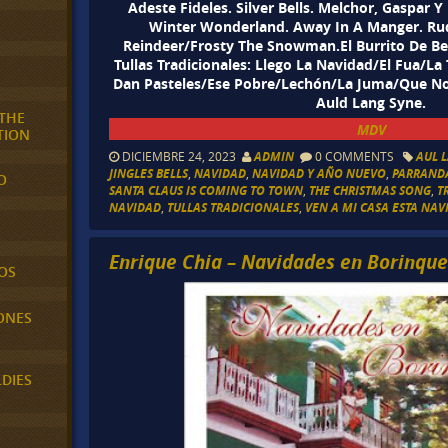
Adeste Fideles. Silver Bells. Melchor, Gaspar Y 
Winter Wonderland. Away In A Manger. Ru
Reindeer/Frosty The Snowman.El Burrito De Bel
Tullas Tradicionales: Llego La Navidad/El Fua/La 
Dan Pasteles/Ese Pobre/Lechón/La Juma/Que No
Auld Lang Syne.
 THE
MDV
TION
DICIEMBRE 24, 2023
ADMIN
0 COMMENTS
AUL 
JINGLES BELLS
,
NAVIDAD
,
NAVIDAD Y AÑO NUEVO
,
PARRANDA
O
SANTA CLAUS IS COMING TO TOWN
,
THE CHRISTMAS SONG
,
T
NAVIDAD
,
TULLAS TRADICIONALES
,
VEN A MI CASA ESTA NAV
Enrique Chia – Navidades en Borinque
OS
ONES
LDIES