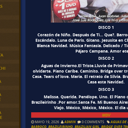
AS
DISCO 1
Corazón de Niño. Después de Ti… Que?. Barroc
Escándalo. Luna de Paris. Gitano. Jesusita en 
Blanca Navidad. Música Fantasía. Delicado / Ti
Pájaro Campana. Amor ete
TA
DISCO 2
Aguas de Invierno.El Triste.Lluvia de Primav
CHI
olvidarte. Piano Caribe. Caminito. Bridge over t
Casa. Tears of love. Maria. El retrato de Silvia. Br
A
Casa esta Navidad.
DISCO 3
A
Melissa. Querida. Penélope. Uno. El Piano 
E
Brazileirinho .Por amor.Santa Fe. Mi Buenos Aires
Viejo. México, México, México. El día
A
MDV
E
MAYO 19, 2026
ADMIN
0 COMMENTS
AGUAS DE
BARROCO
,
BRAZILEIRINHO
,
BRAZILIAN GIRL
,
BRIDGE OVER T