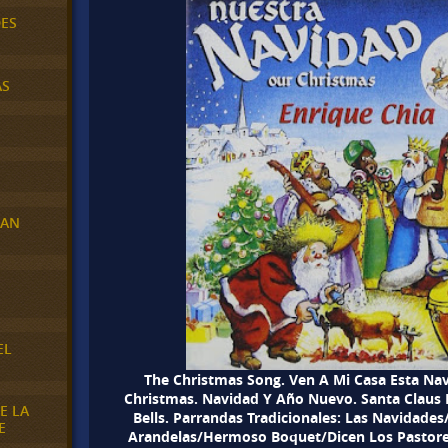
DES
AS
RAN
E
EL
The Christmas Song. Ven A Mi Casa Esta Nav
Christmas. Navidad Y Año Nuevo. Santa Claus 
E LA
Bells. Parrandas Tradicionales: Las Navidade
E
Arandelas/Hermoso Boquet/Dicen Los Pastores/