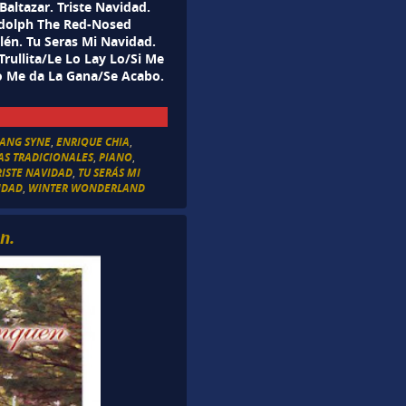
Baltazar. Triste Navidad.
dolph The Red-Nosed
én. Tu Seras Mi Navidad.
Trullita/Le Lo Lay Lo/Si Me
 Me da La Gana/Se Acabo.
LANG SYNE
,
ENRIQUE CHIA
,
S TRADICIONALES
,
PIANO
,
RISTE NAVIDAD
,
TU SERÁS MI
IDAD
,
WINTER WONDERLAND
n.