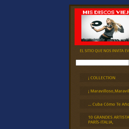
EL SITIO QUE NOS INVITA 
B
u
s
c
¡ COLLECTION
a
r
¡ Maravilloso,Maravil
… Cuba Cómo Te Año
10 GRANDES ARTIST
PARÍS-ITALIA,