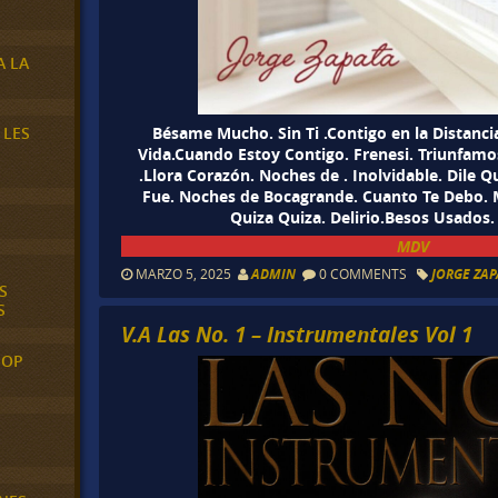
A LA
Bésame Mucho. Sin Ti .Contigo en la Distanc
 LES
Vida.Cuando Estoy Contigo. Frenesi. Triunfamo
.Llora Corazón. Noches de . Inolvidable. Dile
Fue. Noches de Bocagrande. Cuanto Te Debo. M
Quiza Quiza. Delirio.Besos Usados
MDV
MARZO 5, 2025
ADMIN
0 COMMENTS
JORGE ZAP
S
S
V.A Las No. 1 – Instrumentales Vol 1
POP