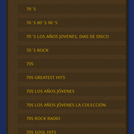
70´S
70´S 80´S 90´S
70´S LOS AÑOS JOVENES, DIAS DE DISCO
70´S ROCK
70S
70S GREATEST HITS
70S LOS AÑOS JÓVENES
70S LOS AÑOS JÓVENES LA COLECCIÓN
70S ROCK RADIO
70S SOUL HITS