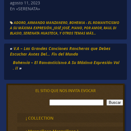
agosto 11, 2023
En «SERENATA»
ADORO
,
ARMANDO MANZANERO
,
BOHEMIA - EL ROMANTICISMO
A SU MÁXIMA EXPRESIÓN
,
JOSÉ JOSÉ
,
PIANO
,
POR AMOR
,
RAUL DI
BLASIO
,
SERENATA HUASTECA
,
Y OTROS TEMAS MÁS...
«
V.A – Las Grandes Canciones Rancheras que Debes
Escuchar Antes Del… Fin del Mundo
Bohemia – El Romanticismo A Su Máxima Expresión Vol
. II
»
EL SITIO QUE NOS INVITA EVOCAR
B
Buscar
u
s
c
¡ COLLECTION
a
r