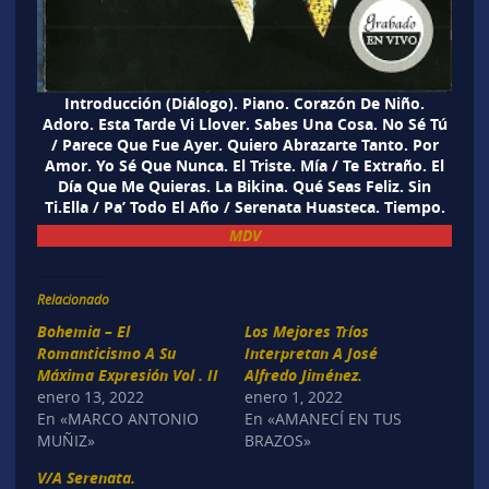
Introducción (Diálogo). Piano. Corazón De Niño.
Adoro. Esta Tarde Vi Llover. Sabes Una Cosa. No Sé Tú
/ Parece Que Fue Ayer. Quiero Abrazarte Tanto. Por
Amor. Yo Sé Que Nunca. El Triste. Mía / Te Extraño. El
Día Que Me Quieras. La Bikina. Qué Seas Feliz. Sin
Ti.Ella / Pa’ Todo El Año / Serenata Huasteca. Tiempo.
MDV
Relacionado
Bohemia – El
Los Mejores Tríos
Romanticismo A Su
Interpretan A José
Máxima Expresión Vol . II
Alfredo Jiménez.
enero 13, 2022
enero 1, 2022
En «MARCO ANTONIO
En «AMANECÍ EN TUS
MUÑIZ»
BRAZOS»
V/A Serenata.