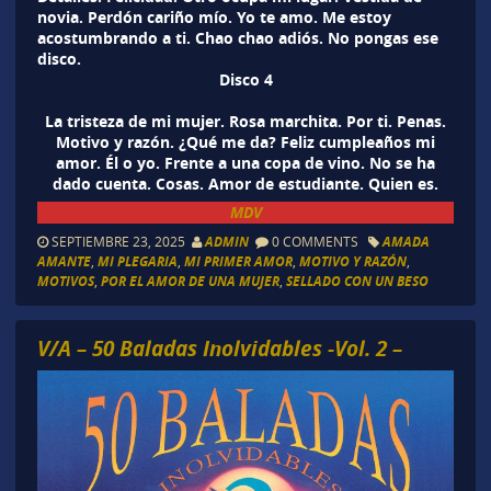
novia. Perdón cariño mío. Yo te amo. Me estoy
acostumbrando a ti. Chao chao adiós. No pongas ese
disco.
Disco 4
La tristeza de mi mujer. Rosa marchita. Por ti. Penas.
Motivo y razón. ¿Qué me da? Feliz cumpleaños mi
amor. Él o yo. Frente a una copa de vino. No se ha
dado cuenta. Cosas. Amor de estudiante. Quien es.
MDV
SEPTIEMBRE 23, 2025
ADMIN
0 COMMENTS
AMADA
AMANTE
,
MI PLEGARIA
,
MI PRIMER AMOR
,
MOTIVO Y RAZÓN
,
MOTIVOS
,
POR EL AMOR DE UNA MUJER
,
SELLADO CON UN BESO
V/A – 50 Baladas Inolvidables -Vol. 2 –