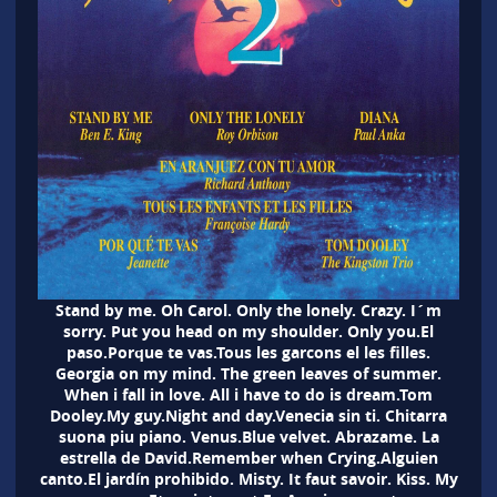
Stand by me. Oh Carol. Only the lonely. Crazy. I´m
sorry. Put you head on my shoulder. Only you.El
paso.Porque te vas.Tous les garcons el les filles.
Georgia on my mind. The green leaves of summer.
When i fall in love. All i have to do is dream.Tom
Dooley.My guy.Night and day.Venecia sin ti. Chitarra
suona piu piano. Venus.Blue velvet. Abrazame. La
estrella de David.Remember when Crying.Alguien
canto.El jardín prohibido. Misty. It faut savoir. Kiss. My