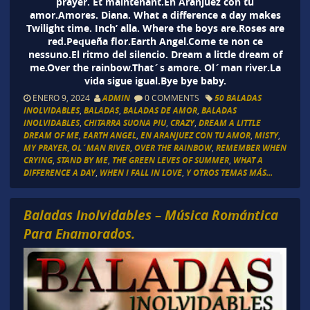
prayer. Et maintenant.En Aranjuez con tu
amor.Amores. Diana. What a difference a day makes
Twilight time. Inch’ alla. Where the boys are.Roses are
red.Pequeña flor.Earth Angel.Come te non ce
nessuno.El ritmo del silencio. Dream a little dream of
me.Over the rainbow.That´s amore. Ol´man river.La
vida sigue igual.Bye bye baby.
ENERO 9, 2024
ADMIN
0 COMMENTS
50 BALADAS
INOLVIDABLES
,
BALADAS
,
BALADAS DE AMOR
,
BALADAS
INOLVIDABLES
,
CHITARRA SUONA PIU
,
CRAZY
,
DREAM A LITTLE
DREAM OF ME
,
EARTH ANGEL
,
EN ARANJUEZ CON TU AMOR
,
MISTY
,
MY PRAYER
,
OL´MAN RIVER
,
OVER THE RAINBOW
,
REMEMBER WHEN
CRYING
,
STAND BY ME
,
THE GREEN LEVES OF SUMMER
,
WHAT A
DIFFERENCE A DAY
,
WHEN I FALL IN LOVE
,
Y OTROS TEMAS MÁS...
Baladas Inolvidables – Música Romántica
Para Enamorados.