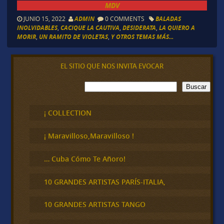
MDV
JUNIO 15, 2022
ADMIN
0 COMMENTS
BALADAS
INOLVIDABLES
,
CACIQUE LA CAUTIVA
,
DESIDERATA
,
LA QUIERO A
MORIR
,
UN RAMITO DE VIOLETAS
,
Y OTROS TEMAS MÁS...
EL SITIO QUE NOS INVITA EVOCAR
B
Buscar
u
s
c
¡ COLLECTION
a
r
¡ Maravilloso,Maravilloso !
… Cuba Cómo Te Añoro!
10 GRANDES ARTISTAS PARÍS-ITALIA,
10 GRANDES ARTISTAS TANGO