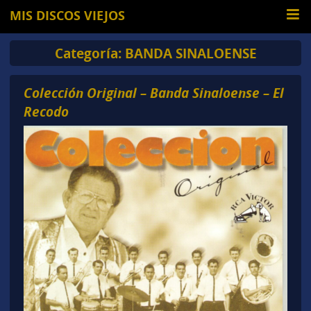
MIS DISCOS VIEJOS
Categoría:
BANDA SINALOENSE
Colección Original – Banda Sinaloense – El
Recodo