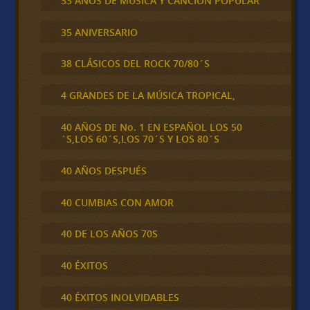
33 AÑOS DE MÚSICA Y CANCIÓN POPULAR
35 ANIVERSARIO
38 CLÁSICOS DEL ROCK 70/80´S
4 GRANDES DE LA MÚSICA TROPICAL,
40 AÑOS DE No. 1 EN ESPAÑOL LOS 50
´S,LOS 60´S,LOS 70´S Y LOS 80´S
40 AÑOS DESPUÉS
40 CUMBIAS CON AMOR
40 DE LOS AÑOS 70S
40 ÉXITOS
40 ÉXITOS INOLVIDABLES