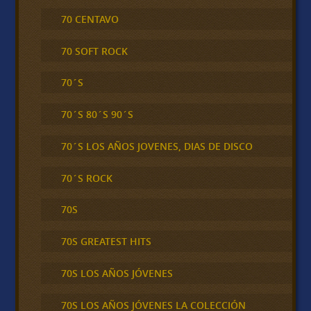
70 CENTAVO
70 SOFT ROCK
70´S
70´S 80´S 90´S
70´S LOS AÑOS JOVENES, DIAS DE DISCO
70´S ROCK
70S
70S GREATEST HITS
70S LOS AÑOS JÓVENES
70S LOS AÑOS JÓVENES LA COLECCIÓN