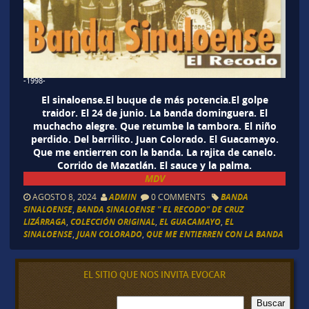
-1998-
El sinaloense.El buque de más potencia.El golpe
traidor. El 24 de junio. La banda dominguera. El
muchacho alegre. Que retumbe la tambora. El niño
perdido. Del barrilito. Juan Colorado. El Guacamayo.
Que me entierren con la banda. La rajita de canelo.
Corrido de Mazatlán. El sauce y la palma.
MDV
AGOSTO 8, 2024
ADMIN
0 COMMENTS
BANDA
SINALOENSE
,
BANDA SINALOENSE " EL RECODO" DE CRUZ
LIZÁRRAGA
,
COLECCIÓN ORIGINAL
,
EL GUACAMAYO
,
EL
SINALOENSE
,
JUAN COLORADO
,
QUE ME ENTIERREN CON LA BANDA
EL SITIO QUE NOS INVITA EVOCAR
B
Buscar