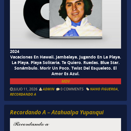
2024
Vacaciones En Hawaii. Jambalaya. Jugando En La Playa.
La Playa. Playa Solitaria. Te Quiero. Ruedas. Blue Star.
Sonámbulo. Morir Un Poco. Twist Del Esqueleto. El
Amor Es Azul.
MDV
JULIO 11, 2026
ADMIN
0 COMMENTS
NANO FIGUEROA
,
RECORDANDO A
Recordando A – Atahualpa Yupanqui