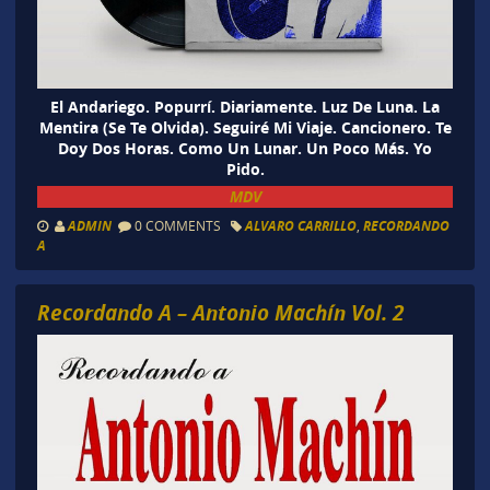
El Andariego. Popurrí. Diariamente. Luz De Luna. La
Mentira (Se Te Olvida). Seguiré Mi Viaje. Cancionero. Te
Doy Dos Horas. Como Un Lunar. Un Poco Más. Yo
Pido.
MDV
ADMIN
0 COMMENTS
ALVARO CARRILLO
,
RECORDANDO
A
Recordando A – Antonio Machín Vol. 2