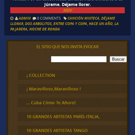
Júrame. Déjame llorar.
MDV
ADMIN
0 COMMENTS
CANCIÓN MIXTECA
,
DÉJAME
LLORAR
,
DOS ARBOLITOS
,
ENTRE COPA Y COPA
,
HACE UN AÑO
,
LA
PAJARERA
,
NOCHE DE RONDA
EL SITIO QUE NOS INVITA EVOCAR
B
Buscar
u
s
c
¡ COLLECTION
a
r
¡ Maravilloso,Maravilloso !
… Cuba Cómo Te Añoro!
10 GRANDES ARTISTAS PARÍS-ITALIA,
10 GRANDES ARTISTAS TANGO