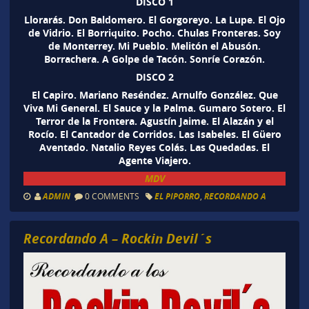
DISCO 1
Llorarás. Don Baldomero. El Gorgoreyo. La Lupe. El Ojo
de Vidrio. El Borriquito. Pocho. Chulas Fronteras. Soy
de Monterrey. Mi Pueblo. Melitón el Abusón.
Borrachera. A Golpe de Tacón. Sonríe Corazón.
DISCO 2
El Capiro. Mariano Reséndez. Arnulfo González. Que
Viva Mi General. El Sauce y la Palma. Gumaro Sotero. El
Terror de la Frontera. Agustín Jaime. El Alazán y el
Rocío. El Cantador de Corridos. Las Isabeles. El Güero
Aventado. Natalio Reyes Colás. Las Quedadas. El
Agente Viajero.
MDV
ADMIN
0 COMMENTS
EL PIPORRO
,
RECORDANDO A
Recordando A – Rockin Devil´s