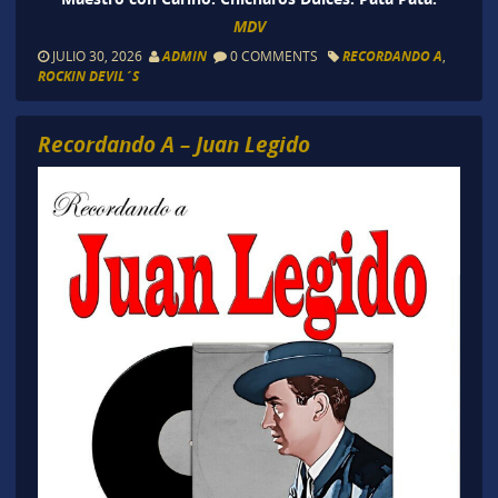
MDV
JULIO 30, 2026
ADMIN
0 COMMENTS
RECORDANDO A
,
ROCKIN DEVIL´S
Recordando A – Juan Legido