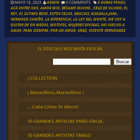
MAYO 16, 2023
ADMIN
0 COMMENTS
A DURAS PENAS
,
ACÁ ENTRE NOS
,
AMOR MIO
,
BÉSAME MUCHO.
,
CRUZ DE OLVIDO
,
EL
REY
,
EL ÚLTIMO BESO
,
ESTOS CELOS
,
GRACIAS
,
GUADALAJARA
,
HERMOSO CARIÑO
,
LA DIFERENCIA
,
LA LEY DEL MONTE
,
ME VOY A
QUITAR DE EN MEDIO
,
MOTIVOS
,
MUJERES DIVINAS
,
NO VUELVO A
AMAR
,
PARA SIEMPRE
,
POR UN AMOR
,
URGE
,
VICENTE FERNÁNDEZ
EL SITIO QUE NOS INVITA EVOCAR
B
Buscar
u
s
c
¡ COLLECTION
a
r
¡ Maravilloso,Maravilloso !
… Cuba Cómo Te Añoro!
10 GRANDES ARTISTAS PARÍS-ITALIA,
10 GRANDES ARTISTAS TANGO