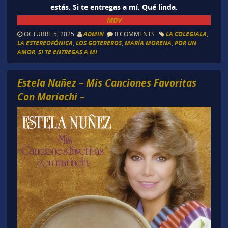
estás. Si te entregas a mí. Qué linda.
MDV
OCTUBRE 5, 2025
ADMIN
0 COMMENTS
LA COLEGIALA
,
LA ESTEREOFÓNICA
,
LOS GOTEREROS
,
MARÍA MORENA
,
POR UN
AMOR
,
SI TE ENTREGAS A MI
Estela Nuñez – Mis Canciones Favoritas
Con Mariachi –