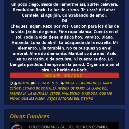
un pozo ciego. Basta de llamarme así. Surfer calavera.
Revolution Rock. La luz del ritmo. Te tiraré del altar.
Carmela. El aguijón. Contrabando de amor.
D6
Cheques. Bajan. Rezo por vos. Cancion para los días de
la vida. Jardín de gente. Fina ropa blanca. Cuenta en el
sol. Toda la vida tiene música hoy. Paraíso. Diana.
Holanda. Luna de abril. La búsqueda de la estrella. Mi
elemento. Ella también. No te busques ya en el
umbral. Alma de diamante. Maribel se durmió. Asilo
en tu corazón. 8 de octubre. Ni cuenta te das. La
bengala perdida. Siempre en la pared. Organismo en el
aire. La herida de París.
MDV EXE
MDV OUO
–
–
ADMIN
0 COMMENTS
DIOSA
,
EL AGUIHON
,
EL GRAN
SEÑOR
,
ESTADO DE COMA
,
LA HERIDA DE PARIS
,
LA LLAVE DEL
MANDALA
,
LA MURALLA VERDE
,
MAL BICHO
,
MATADOR
,
QUE ME
PISAN
,
QUE ME PISEN
,
VIEJOS RATONES DEL TIEMPO
Obras Cumbres