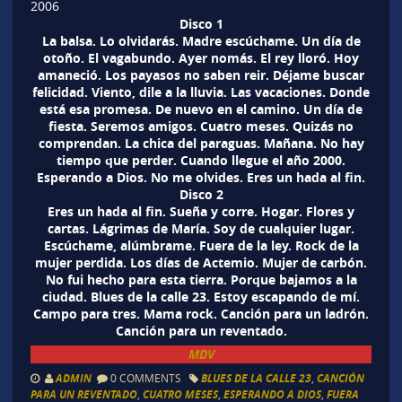
2006
Disco 1
La balsa. Lo olvidarás. Madre escúchame. Un día de
otoño. El vagabundo. Ayer nomás. El rey lloró. Hoy
amaneció. Los payasos no saben reir. Déjame buscar
felicidad. Viento, dile a la lluvia. Las vacaciones. Donde
está esa promesa. De nuevo en el camino. Un día de
fiesta. Seremos amigos. Cuatro meses. Quizás no
comprendan. La chica del paraguas. Mañana. No hay
tiempo que perder. Cuando llegue el año 2000.
Esperando a Dios. No me olvides. Eres un hada al fin.
Disco 2
Eres un hada al fin. Sueña y corre. Hogar. Flores y
cartas. Lágrimas de María. Soy de cualquier lugar.
Escúchame, alúmbrame. Fuera de la ley. Rock de la
mujer perdida. Los días de Actemio. Mujer de carbón.
No fui hecho para esta tierra. Porque bajamos a la
ciudad. Blues de la calle 23. Estoy escapando de mí.
Campo para tres. Mama rock. Canción para un ladrón.
Canción para un reventado.
MDV
ADMIN
0 COMMENTS
BLUES DE LA CALLE 23
,
CANCIÓN
PARA UN REVENTADO
,
CUATRO MESES
,
ESPERANDO A DIOS
,
FUERA