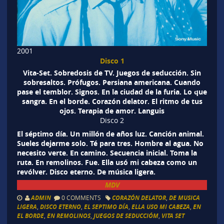
2001
Disco 1
Vita-Set. Sobredosis de TV. Juegos de seducción. Sin
sobresaltos. Prófugos. Persiana americana. Cuando
pase el temblor. Signos. En la ciudad de la furia. Lo que
sangra. En el borde. Corazón delator. El ritmo de tus
ojos. Terapia de amor. Languis
Disco 2
El séptimo día. Un millón de años luz. Canción animal.
Sueles dejarme solo. Té para tres. Hombre al agua. No
necesito verte. En camino. Secuencia inicial. Toma la
ruta. En remolinos. Fue. Ella usó mi cabeza como un
revólver. Disco eterno. De música ligera.
MDV
ADMIN
0 COMMENTS
CORAZÓN DELATOR
,
DE MUSICA
LIGERA
,
DISCO ETERNO
,
EL SEPTIMO DÍA
,
ELLA USO MI CABEZA
,
EN
EL BORDE
,
EN REMOLINOS
,
JUEGOS DE SEDUCCIÓM
,
VITA SET