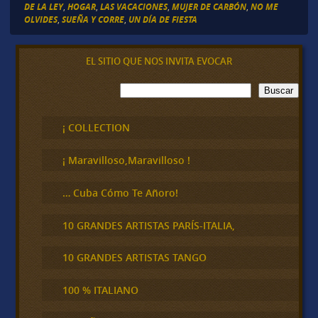
DE LA LEY
,
HOGAR
,
LAS VACACIONES
,
MUJER DE CARBÓN
,
NO ME
OLVIDES
,
SUEÑA Y CORRE
,
UN DÍA DE FIESTA
EL SITIO QUE NOS INVITA EVOCAR
B
Buscar
u
s
c
¡ COLLECTION
a
r
¡ Maravilloso,Maravilloso !
… Cuba Cómo Te Añoro!
10 GRANDES ARTISTAS PARÍS-ITALIA,
10 GRANDES ARTISTAS TANGO
100 % ITALIANO