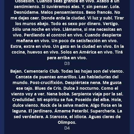
Obsesión. Cuando seas grande en vivo. Atado a un
sentimiento. Si tuviéramos alas. Y, sin pensar. Lola.
Desnúdame. Malos pensamientos. Beso francés. No
me dejes caer. Donde arde la ciudad. Vi luz y subí. Tirar
los muros abajo. Todo es sexo por dinero. Vertigo.
Sólo una noche en vivo. Llámame, si me necesitas en
vivo. Perdiendo el control en vivo. Cuando despierte
mañana en vivo. Un poco de satisfacción en vivo.
Extra, extra en vivo. Un gato en la ciudad en vivo. En la
cocina, huevos en vivo. Solos en América en vivo. Tirá
para arriba en vivo.
D3
Bajan. Cementerio Club. Todas las hojas son del viento.
Cantata de puentes amarillos. Las habladurías del
mundo. Post-crucifixión. Despiértate nena. Me gusta
ese tajo. Blues de Cris. Dulce 3 nocturno. Como el
viento voy a ver. Nena boba. Serpiente viaja por la sal.
Credulidad. Mi espíritu se fue. Poseído del alba. Hola,
dulce viento. Rock de la selva madre. Algo flota en la
laguna. El jardinero. Ámame Peteribí. Superchería. La
sed verdadera. A Starosta, el idiota. Aguas claras de
Olimpos.
D4