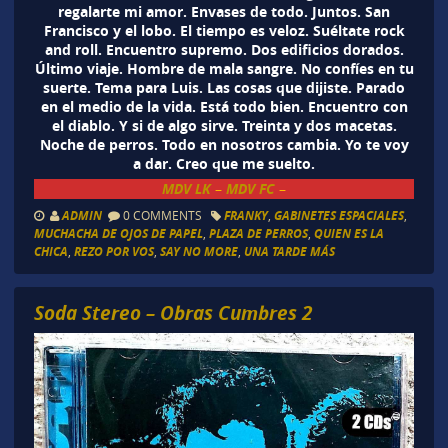
regalarte mi amor. Envases de todo. Juntos. San
Francisco y el lobo. El tiempo es veloz. Suéltate rock
and roll. Encuentro supremo. Dos edificios dorados.
Último viaje. Hombre de mala sangre. No confíes en tu
suerte. Tema para Luis. Las cosas que dijiste. Parado
en el medio de la vida. Está todo bien. Encuentro con
el diablo. Y si de algo sirve. Treinta y dos macetas.
Noche de perros. Todo en nosotros cambia. Yo te voy
a dar. Creo que me suelto.
MDV LK
MDV FC
–
–
ADMIN
0 COMMENTS
FRANKY
,
GABINETES ESPACIALES
,
MUCHACHA DE OJOS DE PAPEL
,
PLAZA DE PERROS
,
QUIEN ES LA
CHICA
,
REZO POR VOS
,
SAY NO MORE
,
UNA TARDE MÁS
Soda Stereo – Obras Cumbres 2