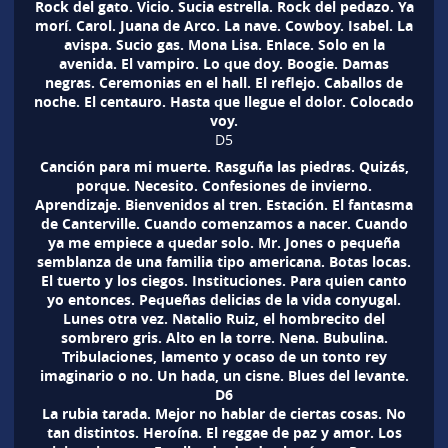
Rock del gato. Vicio. Sucia estrella. Rock del pedazo. Ya
morí. Carol. Juana de Arco. La nave. Cowboy. Isabel. La
avispa. Sucio gas. Mona Lisa. Enlace. Solo en la
avenida. El vampiro. Lo que doy. Boogie. Damas
negras. Ceremonias en el hall. El reflejo. Caballos de
noche. El centauro. Hasta que llegue el dolor. Colocado
voy.
D5
Canción para mi muerte. Rasguña las piedras. Quizás,
porque. Necesito. Confesiones de invierno.
Aprendizaje. Bienvenidos al tren. Estación. El fantasma
de Canterville. Cuando comenzamos a nacer. Cuando
ya me empiece a quedar solo. Mr. Jones o pequeña
semblanza de una familia tipo americana. Botas locas.
El tuerto y los ciegos. Instituciones. Para quien canto
yo entonces. Pequeñas delicias de la vida conyugal.
Lunes otra vez. Natalio Ruiz, el hombrecito del
sombrero gris. Alto en la torre. Nena. Bubulina.
Tribulaciones, lamento y ocaso de un tonto rey
imaginario o no. Un hada, un cisne. Blues del levante.
D6
La rubia tarada. Mejor no hablar de ciertas cosas. No
tan distintos. Heroína. El reggae de paz y amor. Los