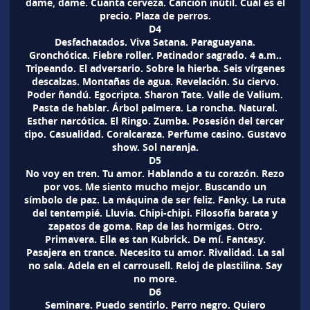
dame, dame. Cuanta cerveza. Canción inútil. Cuál es el
precio. Plaza de perros.
D4
Desfachatados. Viva Satana. Paraguayana.
Gronchótica. Fiebre roller. Patinador sagrado. 4 a.m..
Tripeando. El adversario. Sobre la hierba. Seis vírgenes
descalzas. Montañas de agua. Revelación. Su ciervo.
Poder ñandú. Egocripta. Sharon Tate. Valle de Valium.
Pasta de hablar. Árbol palmera. La roncha. Natural.
Esther narcótica. El Ringo. Zumba. Posesión del tercer
tipo. Casualidad. Coralcaraza. Perfume casino. Gustavo
show. Sol naranja.
D5
No voy en tren. Tu amor. Hablando a tu corazón. Rezo
por vos. Me siento mucho mejor. Buscando un
símbolo de paz. La máquina de ser feliz. Fanky. La ruta
del tentempié. Lluvia. Chipi-chipi. Filosofía barata y
zapatos de goma. Rap de las hormigas. Otro.
Primavera. Ella es tan Kubrick. De mí. Fantasy.
Pasajera en trance. Necesito tu amor. Rivalidad. La sal
no sala. Adela en el carrousell. Reloj de plastilina. Say
no more.
D6
Seminare. Puedo sentirlo. Perro negro. Quiero