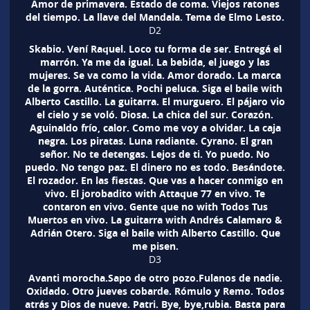
Amor de primavera. Estado de coma. Viejos ratones
del tiempo. La llave del Mandala. Tema de Elmo Lesto.
D2
Skabio. Vení Raquel. Loco tu forma de ser. Entregá el
marrón. Ya me da igual. La bebida, el juego y las
mujeres. Se va como la vida. Amor dorado. La marca
de la gorra. Auténtica. Pochi peluca. Siga el baile with
Alberto Castillo. La guitarra. El murguero. El pájaro vio
el cielo y se voló. Diosa. La chica del sur. Corazón.
Aguinaldo frío, calor. Como me voy a olvidar. La caja
negra. Los piratas. Luna radiante. Cyrano. El gran
señor. No te detengas. Lejos de ti. Yo puedo. No
puedo. No tengo paz. El dinero no es todo. Besándote.
El rozador. En las fiestas. Que vas a hacer conmigo en
vivo. El jorobadito with Attaque 77 en vivo. Te
contaron en vivo. Gente que no with Todos Tus
Muertos en vivo. La guitarra with Andrés Calamaro &
Adrián Otero. Siga el baile with Alberto Castillo. Que
me pisen.
D3
Avanti morocha.Sapo de otro pozo.Fulanos de nadie.
Oxidado. Otro jueves cobarde. Rómulo y Remo. Todos
atrás y Dios de nueve. Patri. Bye, bye,rubia. Basta para