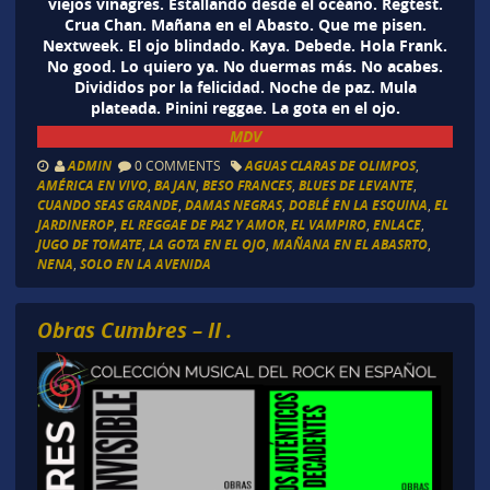
viejos vinagres. Estallando desde el océano. Regtest.
Crua Chan. Mañana en el Abasto. Que me pisen.
Nextweek. El ojo blindado. Kaya. Debede. Hola Frank.
No good. Lo quiero ya. No duermas más. No acabes.
Divididos por la felicidad. Noche de paz. Mula
plateada. Pinini reggae. La gota en el ojo.
MDV
ADMIN
0 COMMENTS
AGUAS CLARAS DE OLIMPOS
,
AMÉRICA EN VIVO
,
BAJAN
,
BESO FRANCES
,
BLUES DE LEVANTE
,
CUANDO SEAS GRANDE
,
DAMAS NEGRAS
,
DOBLÉ EN LA ESQUINA
,
EL
JARDINEROP
,
EL REGGAE DE PAZ Y AMOR
,
EL VAMPIRO
,
ENLACE
,
JUGO DE TOMATE
,
LA GOTA EN EL OJO
,
MAÑANA EN EL ABASRTO
,
NENA
,
SOLO EN LA AVENIDA
Obras Cumbres – II .