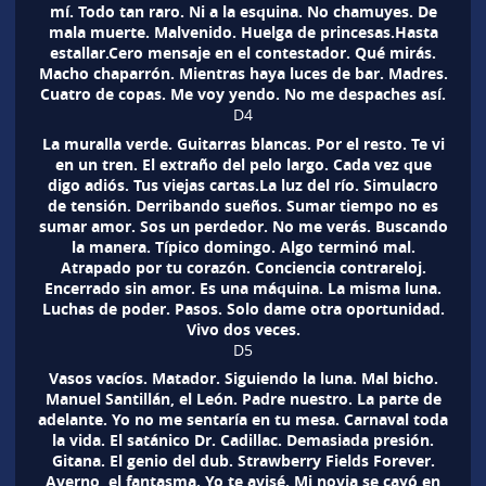
mí. Todo tan raro. Ni a la esquina. No chamuyes. De
mala muerte. Malvenido. Huelga de princesas.Hasta
estallar.Cero mensaje en el contestador. Qué mirás.
Macho chaparrón. Mientras haya luces de bar. Madres.
Cuatro de copas. Me voy yendo. No me despaches así.
D4
La muralla verde. Guitarras blancas. Por el resto. Te vi
en un tren. El extraño del pelo largo. Cada vez que
digo adiós. Tus viejas cartas.La luz del río. Simulacro
de tensión. Derribando sueños. Sumar tiempo no es
sumar amor. Sos un perdedor. No me verás. Buscando
la manera. Típico domingo. Algo terminó mal.
Atrapado por tu corazón. Conciencia contrareloj.
Encerrado sin amor. Es una máquina. La misma luna.
Luchas de poder. Pasos. Solo dame otra oportunidad.
Vivo dos veces.
D5
Vasos vacíos. Matador. Siguiendo la luna. Mal bicho.
Manuel Santillán, el León. Padre nuestro. La parte de
adelante. Yo no me sentaría en tu mesa. Carnaval toda
la vida. El satánico Dr. Cadillac. Demasiada presión.
Gitana. El genio del dub. Strawberry Fields Forever.
Averno, el fantasma. Yo te avisé. Mi novia se cayó en