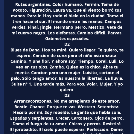
Rutas argentinas. Color humano. Fermín. Tema de
Pototo. Figuración. Laura va. Que el viento borró tus
manos. Para ir. Hoy todo el hielo en la ciudad. Toma el
tren hacia el sur. El mundo entre las manos. Campos
verdes. Final. Jingle. Hermano perro. Mestizo. Vete de
mí cuervo negro. Los elefantes. Camino difícil. Parvas.
Gabinetes espaciales.
D2
Blues de Dana. Hoy te miré. Quiero llegar. Te quiero, te
espero. Cancion de cuna para el niño astronauta.
Camino. Y una flor. Y ahora soy. Tiempo. Coral. Luli. Lo
veo en tus ojos. Zamba. Quien es la chica. Abre tu
mente. Cancion para una mujer. Luisito, cortate el
pelo. Sólo tengo amor. Es nuestra la libertad. La lluvia.
Suite n° 1. Una tarde más. Para vos. Volar. Mujer. Y yo
quiero.
D3
Arrancacorazones. No me arrepiento de este amor.
Beatle. Chance. Porque te vas. Western. Setentista.
Hacelo por mí. Soy rebelde. La gente que habla sola.
Espadas y serpientes. Crecer. Cartonero. Ojos de perro.
Dame el fuego de tu amor. Chicos y perros. Resistiré.
El jorobadito. El cielo puede esperar. Perfección. Dame,