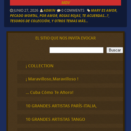
MDV
JUNIO 27, 2026
ADMIN
0 COMMENTS
MARY ES AMOR
,
PECADO MORTAL
,
POR AMOR
,
ROSAS ROJAS
,
TE ACUERDAS...?
,
TESOROS DE COLECCIÓN
,
Y OTROS TEMAS MÁS...
EL SITIO QUE NOS INVITA EVOCAR
B
Buscar
u
s
c
¡ COLLECTION
a
r
¡ Maravilloso,Maravilloso !
… Cuba Cómo Te Añoro!
10 GRANDES ARTISTAS PARÍS-ITALIA,
10 GRANDES ARTISTAS TANGO