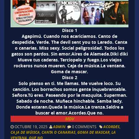
Disco 1
Agapimú. Cuando nos acariciamos. Canto de
despedida. Verde. The devil sent you to Laredo. Canta
o canarias. Miss sexy. Social peligrosidad. Todos los
gatos son pardos. Sin amor.Aires de Alameda.Diki diki
Mueve tus caderas. Terciopelo y fuego.Los viejos
rockeros nunca mueren. Caja de música.La ventana.
Goma de mascar.
Disco 2
Solo pienso en ti. Me llamas. Me vuelve loco. Su
canción. Los borrachos somos gente inquebrantable.
Señora.Tú eres. Paseando por la mezquita. Superman.
Sabado de noche. Muñeca hinchable. Samba lady.
Donde estaran.Queda la música.La trenza.Saldre a
buscar el amor.Acordes.Que no.
MDV
OCTUBRE 19, 2025
ADMIN
0 COMMENTS
ACORDES
,
CAJA DE MÚISCA
,
CANTA O CANARIAS
,
GOMA DE MASCAR
,
LA
VENTANA
,
QUE NO