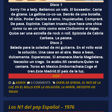
Disco 1
Sorry I’m a lady. Bailamos un vals. El boxeador. Carta
de gitana. La gallina co-co-ua. Detrás de una botella.
Mi sitio. Poder decirte te amo. Inquietudes. Compraré.
De pasa. Espinita. Capitan trueno.Que hace una chica
como tu en un sitio como este.Clodomiro el najao.
Quise ser una estrella de rock n roll. Epístola de Cabria
Carbate. La patata.
Disco 2
Balada para la soledad de mi guitarra. En el rollo está
la solución. Una casa en el aire. Beso a beso,
dulcemente. Esperanzas. Si amanece.María Magdalena.
Necesito un trago. Se acabo.Mi caradura.Quien te
cantara. Toros en Mexico.Emborrachate.Coge el
tren.Este Madrid.El país de la luz.
MDV
ADMIN
0 COMMENTS
CARTA DE GITANA
,
EL PAÍS DE LA
LUZ
,
EN EL ROLLO ESTÁ LA SOLUCIÓN
,
LA PATATA
,
NECESITO UN
TRAGO
Los N1 del pop Español – 1976