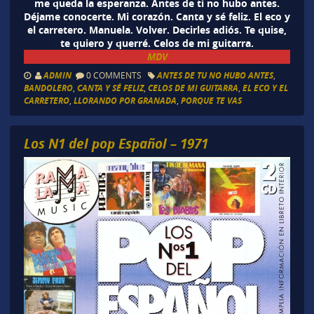
me queda la esperanza. Antes de ti no hubo antes.
Déjame conocerte. Mi corazón. Canta y sé feliz. El eco y
el carretero. Manuela. Volver. Decirles adiós. Te quise,
te quiero y querré. Celos de mi guitarra.
MDV
ADMIN
0 COMMENTS
ANTES DE TU NO HUBO ANTES
,
BANDOLERO
,
CANTA Y SÉ FELIZ
,
CELOS DE MI GUITARRA
,
EL ECO Y EL
CARRETERO
,
LLORANDO POR GRANADA
,
PORQUE TE VAS
Los N1 del pop Español – 1971