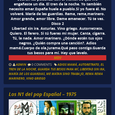
engañaste un día. El tren de la noche. Yo también
necesito amar.España huele a pueblo.Si yo fuera él. No
volveré. María de las guardias. Rema, rema,marinero.
Amor grande, amor libre. Dame amanecer. Tú te vas.
Disco 2
Libertad sin ira. Asturias. Vino griego. Autorretrato.
Quiero. El farero. Si tú fueras mi mujer. Canta, cigarra.
Tú, la nada. Amor marinero. ¿Dónde están tus ojos
negros. ¿Quién compra una canción?. Adios
mamá.Cuerpo de ola.Jurame.Qué paso contigo.Guarda
tus besos para mí. Hay que lavalo.
MDV
ADMIN
0 COMMENTS
ADIOS MAMÁ
,
AUTORETRATO
,
EL
TREN DE LA NOCHE
,
GUARDA TUS BESOS PARA MÍ
,
LIBERTAD SIN IRA
,
MARÍA DE LOS GUARDIAS
,
ME MATAN SINO TRABAJO
,
REMA REMA
MARINERO
,
VINO GRIEGO
Los N1 del pop Español – 1975