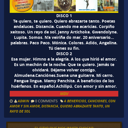
DISCO 1
Te quiero, te quiero. Quiero abrazarte tanto. Poetas
andaluces. Distancia. Cuando me acaricias. Corpiño
xeitoso. Un rayo de sol. Jenny Artichoke. Gwendolyne.
Lupita. Somos. N’a veiriña do mar. 20 aniversario…
palabras. Paco Paco. Mónica. Colores. Adiós, Angelina.
Tú tienes su fin.
DISCO 2
Esa mujer. Himno a la alegría. A los que hirió el amor.
Es un mechón de la noche. Que te quiero. Jamás te
olvidaré. Déjame volver contigo.
Almudena.Canciónes.Suena una guitarra. Mi carro.
Pangue lingua. Mamy Panchita. A beneficios de los
huérfanos. En español.Achilipú. Con amor y sin amor.
MDV
ADMIN
0 COMMENTS
A BENEFICIOS
,
CANCIONES
,
CON
AMOR Y SIN AMOR
,
DISTANCIA
,
QUIERO ABRAZARTE TANTO
,
UN
RAYO DE SOL