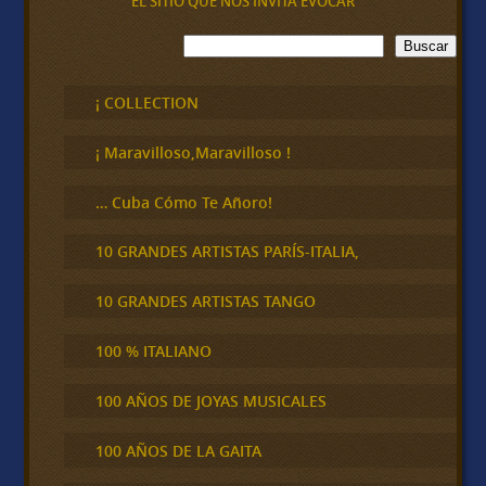
EL SITIO QUE NOS INVITA EVOCAR
B
Buscar
u
s
c
¡ COLLECTION
a
r
¡ Maravilloso,Maravilloso !
… Cuba Cómo Te Añoro!
10 GRANDES ARTISTAS PARÍS-ITALIA,
10 GRANDES ARTISTAS TANGO
100 % ITALIANO
100 AÑOS DE JOYAS MUSICALES
100 AÑOS DE LA GAITA