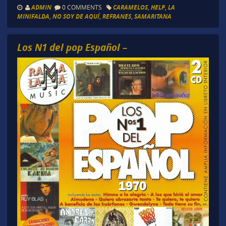
ADMIN
0 COMMENTS
CARAMELOS
,
HELP
,
LA
MINIFALDA
,
NO SOY DE AQUÍ
,
REFRANES
,
SAMARITANA
Los N1 del pop Español –