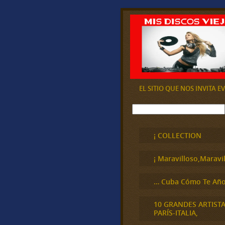
EL SITIO QUE NOS INVITA 
B
u
s
c
¡ COLLECTION
a
r
¡ Maravilloso,Maravil
… Cuba Cómo Te Año
10 GRANDES ARTIST
PARÍS-ITALIA,