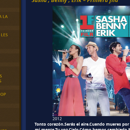
A LA
 LES
S
S
POP
2012
Tonto corazón.Serás el aire.Cuando mueres por
mi mente.Tu voz.Cielo.Cómo hemos cambiado.N