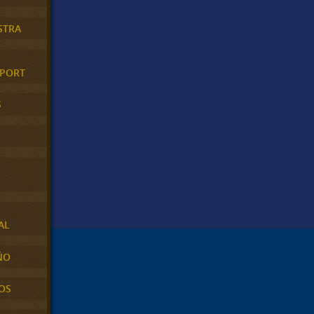
STRA
XPORT
S
AL
ÑO
OS