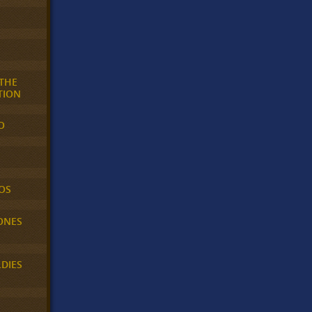
 THE
TION
O
OS
ONES
LDIES