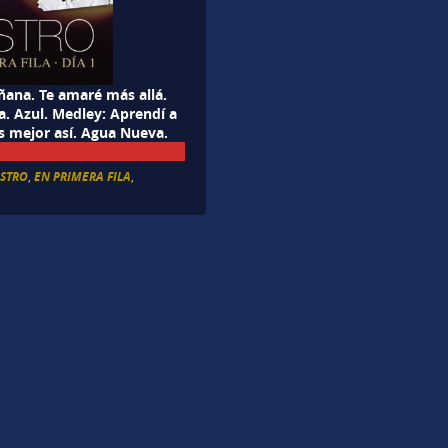
ana. Te amaré más allá.
a. Azul. Medley: Aprendí a
Es mejor así. Agua Nueva.
ASTRO
,
EN PRIMERA FILA
,