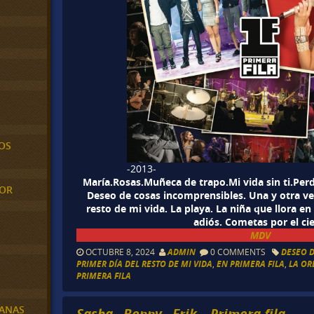
OS
-2013-
María.Rosas.Muñeca de trapo.Mi vida sin ti.Perdi
MOR
Deseo de cosas incomprensibles. Una y otra vez.
resto de mi vida. La playa. La niña que llora en
adiós. Cometas por el cie
MDV
OCTUBRE 8, 2024
ADMIN
0 COMMENTS
DESEO 
PRIMER DÍA DEL RESTO DE MI VIDA
,
EN PRIMERA FILA
,
LA OR
PRIMERA FILA
BANAS
Sasha , Benny , Erik – Primera fila