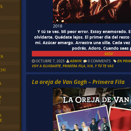
AS
2018
Y tú te vas. Mi peor error. Estoy enamorado. E
olvidarte. Quédate lejos. El primer día del resto
mi. Azúcar amargo. Arrastra una silla. Cada vez 
podrás. Adoro. Cuando seas 
MDV
TA
OCTUBRE 7, 2025
ADMIN
0 COMMENTS
EN PRIM
VOY A OLVIDARTE
,
PRIMERA FILA
,
V/A
,
Y TÚ TE VAS
CHI
La oreja de Van Gogh – Primera Fila
A
A
E
A
E