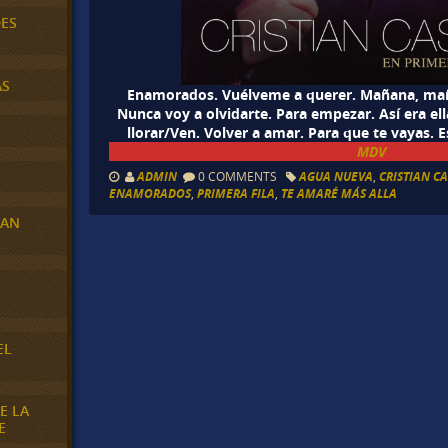
DES
AS
Enamorados. Vuélveme a querer. Mañana, mañ
Nunca voy a olvidarte. Para empezar. Así era ell
llorar/Ven. Volver a amar. Para que te vayas. 
MDV
ADMIN
0 COMMENTS
AGUA NUEVA
,
CRISTIAN C
ENAMORADOS
,
PRIMERA FILA
,
TE AMARÉ MÁS ALLA
RAN
E
EL
E LA
E