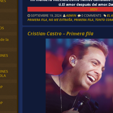
NES
ti.El amor después del amor.
MDV
SEPTIEMBRE 19, 2024
ADMIN
0 COMMENTS
EL 
PRIMERA FILA
,
NO ME EXTRAÑA
,
PRIMERA FILA
,
TONTO COR
OS
Cristian Castro – Primera fila
de la
ONES
ONES
OLA
OP
OP