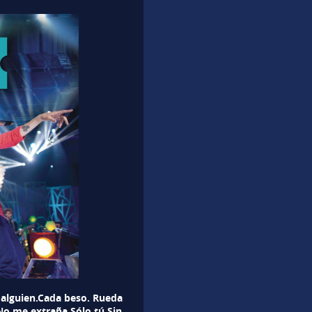
 alguien.Cada beso. Rueda
o me extraña.Sólo tú.Sin