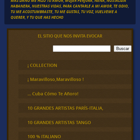
MAS DAÑO ME HIZO TU AMOR
,
MUJER PERJURA
,
NENA
,
NOSTALGIA
HABANERA
,
NUESTRAS VIDAS
,
PARA CANTARLE A MI AMOR
,
TE ODIO
,
TU ME ACOSTUMBRASTE
,
TU ME GUSTAS
,
TU VOZ
,
VUELVEME A
QUERER
,
Y TU QUE HAS HECHO
EL SITIO QUE NOS INVITA EVOCAR
B
Buscar
u
s
c
¡ COLLECTION
a
r
¡ Maravilloso,Maravilloso !
… Cuba Cómo Te Añoro!
10 GRANDES ARTISTAS PARÍS-ITALIA,
10 GRANDES ARTISTAS TANGO
100 % ITALIANO