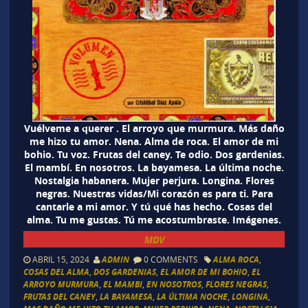
Vuélveme a querer . El arroyo que murmura. Más daño
me hizo tu amor. Nena. Alma de roca. El amor de mi
bohio. Tu voz. Frutas del caney. Te odio. Dos gardenias.
El mambí. En nosotros. La bayamesa. La última noche.
Nostalgia habanera. Mujer perjura. Longina. Flores
negras. Nuestras vidas/Mi corazón es para ti. Para
cantarle a mi amor. Y tú qué has hecho. Cosas del
alma. Tu me gustas. Tú me acostumbraste. Imágenes.
MDV
ABRIL 15, 2024
ADMIN
0 COMMENTS
ALMA ROCA
,
COSAS DEL ALMA
,
DOS GARDENIAS
,
EL AMOR DE MI BOHIO
,
EL
ARROYO MURMURA
,
EL MAMBI
,
EN NOSOTROS
,
FLORES NEGRAS
,
FRUTAS DEL CANEY
,
LA BAYAMESA
,
LA ÚLTIMA NOCHE
,
LONGINA
,