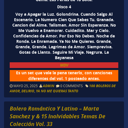
Disco 4
Voy a Apagar la Luz. Golondrina. Cuando Salgo Al
Escenario. La Numero Cien Que Sabes Tu. Granada.
Cancion del Alma. Talisman. Amor Sin Esperanza. No
Me Vuelvo a Enamorar. Cuidadito. Mar y Cielo.
Confidencias de Amor. Por Eso No Debes. Noche de
Ronda. La Enramada. Ya No Me Quieres. Grande,
Grande, Grande. Lagrimas de Amor. Siempreviva.
Gotas de Llanto. Seguire Mi Viaje. Negrura. La
Bayanesa
MDV
Es un set que vale la pena tenerlo, con canciones
diferentes del vol. 1 posteado antes.
MAYO 25, 2025
ADMIN
0 COMMENTS
100 BOLEROS DE
AMOR
,
DELIRIO
,
YA NO ME QUIERAS TANTO
Bolero Romántico Y Latino – Marta
Sanchez y & 15 Inolvidables Temas De
Colección Vol. 33