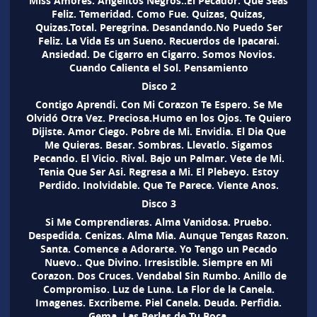
Miss Amores. Angelitos Negros..El Pecador. Que Seas
Feliz. Temeridad. Como Fue. Quizas, Quizas,
Quizas.Total. Peregrina. Desandando.No Puedo Ser
Feliz. La Vida Es un Sueno. Recuerdos de Ipacarai.
Ansiedad. De Cigarro en Cigarro. Somos Novios.
Cuando Calienta el Sol. Pensamiento
Disco 2
Contigo Aprendi. Con Mi Corazon Te Espero. Se Me
Olvidó Otra Vez. Preciosa.Humo en los Ojos. Te Quiero
Dijiste. Amor Ciego. Pobre de Mi. Envidia. El Dia Que
Me Quieras. Besar. Sombras. Llevatlo. Sigamos
Pecando. El Vicio. Rival. Bajo un Palmar. Vete de Mi.
Tenia Que Ser Asi. Regresa a Mi. El Plebeyo. Estoy
Perdido. Inolvidable. Que Te Parece. Viente Anos.
Disco 3
Si Me Comprendieras. Alma Vanidosa. Pruebo.
Despedida. Cenizas. Alma Mia. Aunque Tengas Razon.
Santa. Comence a Adorarte. Yo Tengo un Pecado
Nuevo.. Que Divino. Irresistible. Siempre en Mi
Corazon. Dos Cruces. Vendabal Sin Rumbo. Anillo de
Compromiso. Luz de Luna. La Flor de la Canela.
Imagenes. Excribeme. Piel Canela. Deuda. Perfidia.
Gema. Las Perlas de Tu Boca.