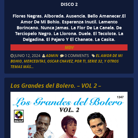
DISCO 2
Flores Negras. Alborada. Ausencia. Bello Amanecer.El
Amor De Mi Bohio. Esperanza Inutil. Lamento
Borincano. Nunca Jamas. La Flor De La Canela. De
Terciopelo Negro. La Llorona. Duele. El Tecolote. La
Delgadina. El Pajaro Y El Chanate. La Casita.
MDV
JUNIO 12, 2024
ADMIN
0 COMMENTS
EL AMOR DE MI
BOHIO
,
MERCEDITAS
,
OSCAR CHAVEZ
,
POR TI
,
SERIE 32
,
Y OTROS
TEMAS MÁS...
Los Grandes del Bolero. – VOL 2 –