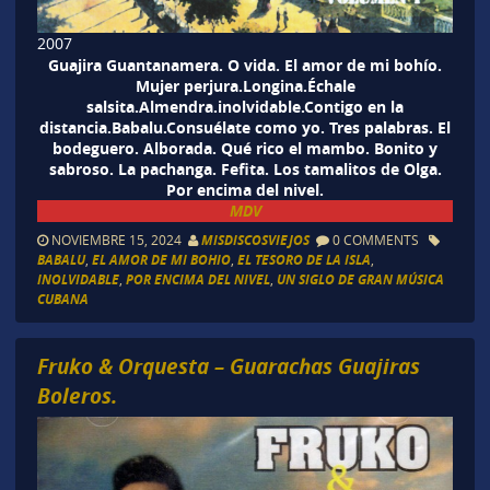
2007
Guajira Guantanamera. O vida. El amor de mi bohío.
Mujer perjura.Longina.Échale
salsita.Almendra.inolvidable.Contigo en la
distancia.Babalu.Consuélate como yo. Tres palabras. El
bodeguero. Alborada. Qué rico el mambo. Bonito y
sabroso. La pachanga. Fefita. Los tamalitos de Olga.
Por encima del nivel.
MDV
NOVIEMBRE 15, 2024
MISDISCOSVIEJOS
0 COMMENTS
BABALU
,
EL AMOR DE MI BOHIO
,
EL TESORO DE LA ISLA
,
INOLVIDABLE
,
POR ENCIMA DEL NIVEL
,
UN SIGLO DE GRAN MÚSICA
CUBANA
Fruko & Orquesta – Guarachas Guajiras
Boleros.