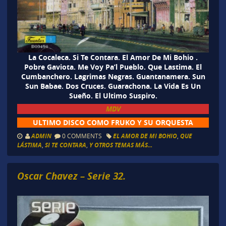
La Cocaleca. Si Te Contara. El Amor De Mi Bohio .
Pobre Gaviota. Me Voy Pa’l Pueblo. Que Lastima. El
Cumbanchero. Lagrimas Negras. Guantanamera. Sun
Sun Babae. Dos Cruces. Guarachona. La Vida Es Un
Sueño. El Ultimo Suspiro.
MDV
ULTIMO DISCO COMO FRUKO Y SU ORQUESTA
ADMIN
0 COMMENTS
EL AMOR DE MI BOHIO
,
QUE
LÁSTIMA
,
SI TE CONTARA
,
Y OTROS TEMAS MÁS...
Oscar Chavez – Serie 32.