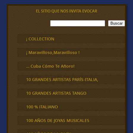
EL SITIO QUE NOS INVITA EVOCAR
B
Buscar
u
s
c
¡ COLLECTION
a
r
¡ Maravilloso,Maravilloso !
… Cuba Cómo Te Añoro!
10 GRANDES ARTISTAS PARÍS-ITALIA,
10 GRANDES ARTISTAS TANGO
100 % ITALIANO
100 AÑOS DE JOYAS MUSICALES