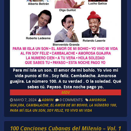
Para mí Isla un son. El amor de mi bohío. Yo vivo mi
vida punto al fin . Soy feliz. Cambalache. Amorosa
guajira. La número 100. A tu verdad . O la soledad. Qué
sabes tú. Payaso. Esta noche pago yo.
MDV
MAYO 7, 2024
ADMIN
0 COMMENTS
AMOROSA
GUAJIRA
,
CAMBALACHE
,
EL AMOR DE MI BOHIO
,
LA NÚMERO 100
,
PARA MÍ ISLA UN SON
,
SOY FELIZ
,
YO VIVO MI VIDA
100 Canciones Cubanas del Milenio – Vol. 1