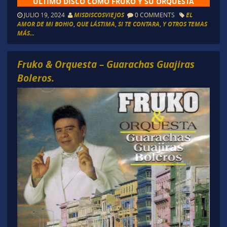
ULTIMO DISCO COMO FRUKO Y SU ORQUESTA
JULIO 19, 2024
MISDISCOSVIEJOS
0 COMMENTS
EL
AMOR DE MI BOHIO
,
QUE LÁSTIMA
,
SI TE CONTARA
,
Y OTROS TEMAS
MÁS...
Fruko & Orquesta – Guarachas Guajiras
Boleros.