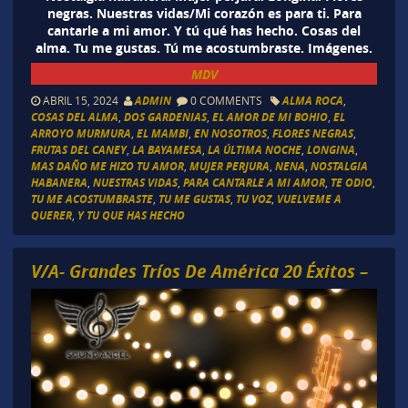
negras. Nuestras vidas/Mi corazón es para ti. Para
cantarle a mi amor. Y tú qué has hecho. Cosas del
alma. Tu me gustas. Tú me acostumbraste. Imágenes.
MDV
ABRIL 15, 2024
ADMIN
0 COMMENTS
ALMA ROCA
,
COSAS DEL ALMA
,
DOS GARDENIAS
,
EL AMOR DE MI BOHIO
,
EL
ARROYO MURMURA
,
EL MAMBI
,
EN NOSOTROS
,
FLORES NEGRAS
,
FRUTAS DEL CANEY
,
LA BAYAMESA
,
LA ÚLTIMA NOCHE
,
LONGINA
,
MAS DAÑO ME HIZO TU AMOR
,
MUJER PERJURA
,
NENA
,
NOSTALGIA
HABANERA
,
NUESTRAS VIDAS
,
PARA CANTARLE A MI AMOR
,
TE ODIO
,
TU ME ACOSTUMBRASTE
,
TU ME GUSTAS
,
TU VOZ
,
VUELVEME A
QUERER
,
Y TU QUE HAS HECHO
V/A- Grandes Tríos De América 20 Éxitos –