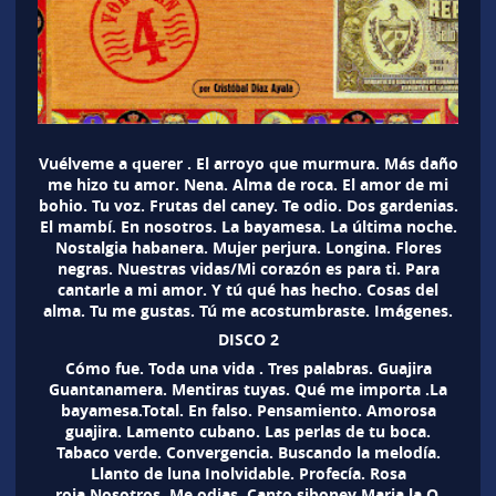
Vuélveme a querer . El arroyo que murmura. Más daño
me hizo tu amor. Nena. Alma de roca. El amor de mi
bohio. Tu voz. Frutas del caney. Te odio. Dos gardenias.
El mambí. En nosotros. La bayamesa. La última noche.
Nostalgia habanera. Mujer perjura. Longina. Flores
negras. Nuestras vidas/Mi corazón es para ti. Para
cantarle a mi amor. Y tú qué has hecho. Cosas del
alma. Tu me gustas. Tú me acostumbraste. Imágenes.
DISCO 2
Cómo fue. Toda una vida . Tres palabras. Guajira
Guantanamera. Mentiras tuyas. Qué me importa .La
bayamesa.Total. En falso. Pensamiento. Amorosa
guajira. Lamento cubano. Las perlas de tu boca.
Tabaco verde. Convergencia. Buscando la melodía.
Llanto de luna Inolvidable. Profecía. Rosa
roja.Nosotros. Me odias. Canto siboney Maria la O.