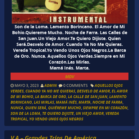
Son de la Loma. Lamento Borincano. El Amor de Mi
Bohio.Quiereme Mucho. Noche de Farra. Las Calles de
San Juan.Un Viejo Amor.Te Quiero Dijiste. Quien
Será.Desvelo de Amor. Cuando Ya No Me Quieras.
Vereda Tropical.Yo Vendo Unos Ojos Negros.La Barca
de Oro. Nunca. Aquellos Ojos Verdes.Siempre en Mi
Corazón.Las Mirlas.
Mamá Inés. Marta.
MDV
MAYO 3, 2023
ADMIN
0 COMMENTS
AQUELLOS OJOS
VERDES
,
CUANDO YA NO ME QUIERAS
,
DESVELO DE AMOR
,
EL AMOR
DE MI BOHIO
,
LA BARCA DE ORO
,
LA CALLE DE SAN JUAN
,
LAMENTO
BORINCANO
,
LAS MIRLAS
,
MAMÁ INÉS
,
MARTA
,
NOCHE DE FARRA
,
NUNCA
,
QUIEN SERÁ
,
QUIÉREME MUCHO
,
SIEMPRE EN MI CORAZÓN
,
SON DE LA LOMA
,
TE QUIERO DIJISTE
,
UN VIEJO AMOR
,
VEREDA
TROPICAL
,
YO VENDO UNOS OJOS NEGROS
V.A – Grandes Tríos De América.