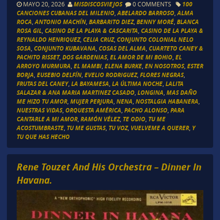
MAYO 20, 2026
MISDISCOSVIEJOS
0 COMMENTS
100
CANCIONES CUBANAS DEL MILENIO
,
ABELARDO BARROSO
,
ALMA
ROCA
,
ANTONIO MACHÍN
,
BARBARITO DIEZ
,
BENNY MORÉ
,
BLANCA
ROSA GIL
,
CASINO DE LA PLAYA & CASCARITA
,
CASINO DE LA PLAYA &
REYNALDO HENRIQUEZ
,
CELIA CRUZ
,
CONJUNTO COLONIAL NELO
SOSA
,
CONJUNTO KUBAVANA
,
COSAS DEL ALMA
,
CUARTETO CANEY &
PACHITO RISSET
,
DOS GARDENIAS
,
EL AMOR DE MI BOHIO
,
EL
ARROYO MURMURA
,
EL MAMBI
,
ELENA BURKE
,
EN NOSOTROS
,
ESTER
BORJA
,
EUSEBIO DELFÍN
,
EVELIO RODRIGUEZ
,
FLORES NEGRAS
,
FRUTAS DEL CANEY
,
LA BAYAMESA
,
LA ÚLTIMA NOCHE
,
LALITA
SALAZAR & ANA MARIA MARTINEZ CASADO
,
LONGINA
,
MAS DAÑO
ME HIZO TU AMOR
,
MUJER PERJURA
,
NENA
,
NOSTALGIA HABANERA
,
NUESTRAS VIDAS
,
ORQUESTA AMÉRICA
,
PACHO ALONSO
,
PARA
CANTARLE A MI AMOR
,
RAMÓN VÉLEZ
,
TE ODIO
,
TU ME
ACOSTUMBRASTE
,
TU ME GUSTAS
,
TU VOZ
,
VUELVEME A QUERER
,
Y
TU QUE HAS HECHO
Rene Touzet And His Orchestra – Dinner In
Havana.