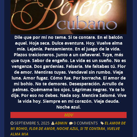
Dile que por mí no tema. Si te contara. En el balcón
aquel. Hoja seca. Dulce aventura. Hoy. Vuelve alma
mía. Lejanía. Pensamiento. En el juego de la vida.
Plazos traicioneros. Junto a un cañaveral. Tuya, más
que tuya. Sabor de engaño. La vida es un sueño. No es
venganza. Dos gardenias. Falsaria. Me faltabas tú. Flor
de amor. Mentiras tuyas. Vendaval sin rumbo. Vieja
luna. Amor fugaz. Cómo fue. Por borracha. El amor de
mi bohío. No te demores. Desesperación. Arrullo de
palmas. Quémame los ojos. Lágrimas negras. Ya te lo
dije. Por eso no debes. Nada soy. Mentira Salomé. Vive
la vida hoy. Siempre en mi corazón. Vieja deuda.
Noche azul.
MDV
SEPTIEMBRE 5, 2025
ADMIN
0 COMMENTS
EL AMOR DE
MI BOHIO
,
FLOR DE AMOR
,
NOCHE AZUL
,
SI TE CONTARA
,
VUELVE
ALMA MIA