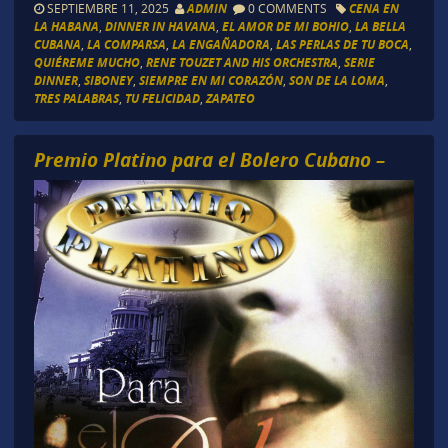
SEPTIEMBRE 11, 2025
ADMIN
0 COMMENTS
CENA EN
LA HABANA
,
DINNER IN HAVANA
,
EL AMOR DE MI BOHIO
,
LA BELLA
CUBANA
,
LA COMPARSA
,
LA ENGAÑADORA
,
LAS PERLAS DE TU BOCA
,
QUIÉREME MUCHO
,
RENE TOUZET AND HIS ORCHESTRA
,
SERIE
DINNER
,
SIBONEY
,
SIEMPRE EN MI CORAZÓN
,
SON DE LA LOMA
,
TRES PALABRAS
,
TU FELICIDAD
,
ZAPATEO
Premio Platino para el Bolero Cubano –