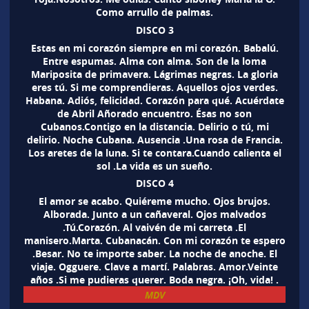
Como arrullo de palmas.
DISCO 3
Estas en mi corazón siempre en mi corazón. Babalú.
Entre espumas. Alma con alma. Son de la loma
Mariposita de primavera. Lágrimas negras. La gloria
eres tú. Si me comprendieras. Aquellos ojos verdes.
Habana. Adiós, felicidad. Corazón para qué. Acuérdate
de Abril Añorado encuentro. Ésas no son
Cubanos.Contigo en la distancia. Delirio o tú, mi
delirio. Noche Cubana. Ausencia .Una rosa de Francia.
Los aretes de la luna. Si te contara.Cuando calienta el
sol .La vida es un sueño.
DISCO 4
El amor se acabo. Quiéreme mucho. Ojos brujos.
Alborada. Junto a un cañaveral. Ojos malvados
.Tú.Corazón. Al vaivén de mi carreta .El
manisero.Marta. Cubanacán. Con mi corazón te espero
.Besar. No te importe saber. La noche de anoche. El
viaje. Ogguere. Clave a martí. Palabras. Amor.Veinte
años .Si me pudieras querer. Boda negra. ¡Oh, vida! .
MDV