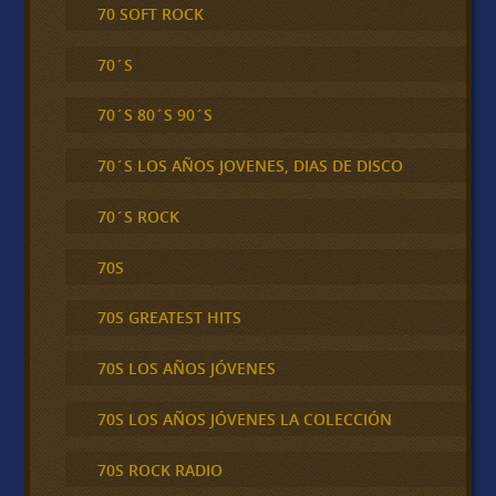
70 SOFT ROCK
70´S
70´S 80´S 90´S
70´S LOS AÑOS JOVENES, DIAS DE DISCO
70´S ROCK
70S
70S GREATEST HITS
70S LOS AÑOS JÓVENES
70S LOS AÑOS JÓVENES LA COLECCIÓN
70S ROCK RADIO