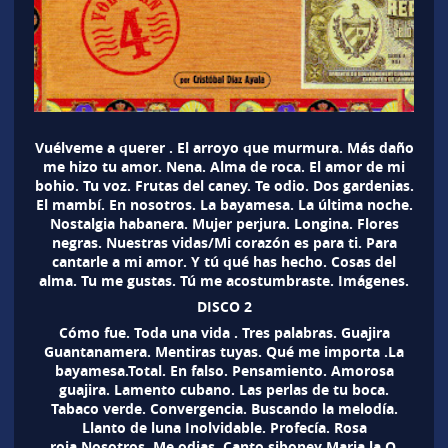
Vuélveme a querer . El arroyo que murmura. Más daño
me hizo tu amor. Nena. Alma de roca. El amor de mi
bohio. Tu voz. Frutas del caney. Te odio. Dos gardenias.
El mambí. En nosotros. La bayamesa. La última noche.
Nostalgia habanera. Mujer perjura. Longina. Flores
negras. Nuestras vidas/Mi corazón es para ti. Para
cantarle a mi amor. Y tú qué has hecho. Cosas del
alma. Tu me gustas. Tú me acostumbraste. Imágenes.
DISCO 2
Cómo fue. Toda una vida . Tres palabras. Guajira
Guantanamera. Mentiras tuyas. Qué me importa .La
bayamesa.Total. En falso. Pensamiento. Amorosa
guajira. Lamento cubano. Las perlas de tu boca.
Tabaco verde. Convergencia. Buscando la melodía.
Llanto de luna Inolvidable. Profecía. Rosa
roja.Nosotros. Me odias. Canto siboney Maria la O.