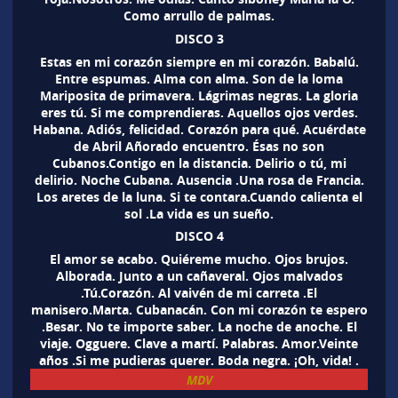
Como arrullo de palmas.
DISCO 3
Estas en mi corazón siempre en mi corazón. Babalú.
Entre espumas. Alma con alma. Son de la loma
Mariposita de primavera. Lágrimas negras. La gloria
eres tú. Si me comprendieras. Aquellos ojos verdes.
Habana. Adiós, felicidad. Corazón para qué. Acuérdate
de Abril Añorado encuentro. Ésas no son
Cubanos.Contigo en la distancia. Delirio o tú, mi
delirio. Noche Cubana. Ausencia .Una rosa de Francia.
Los aretes de la luna. Si te contara.Cuando calienta el
sol .La vida es un sueño.
DISCO 4
El amor se acabo. Quiéreme mucho. Ojos brujos.
Alborada. Junto a un cañaveral. Ojos malvados
.Tú.Corazón. Al vaivén de mi carreta .El
manisero.Marta. Cubanacán. Con mi corazón te espero
.Besar. No te importe saber. La noche de anoche. El
viaje. Ogguere. Clave a martí. Palabras. Amor.Veinte
años .Si me pudieras querer. Boda negra. ¡Oh, vida! .
MDV