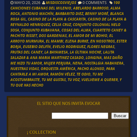
MAYO 20, 2026
MISDISCOSVIEJOS
0 COMMENTS
100
CANCIONES CUBANAS DEL MILENIO
,
ABELARDO BARROSO
,
ALMA
ROCA
,
ANTONIO MACHÍN
,
BARBARITO DIEZ
,
BENNY MORÉ
,
BLANCA
ROSA GIL
,
CASINO DE LA PLAYA & CASCARITA
,
CASINO DE LA PLAYA &
REYNALDO HENRIQUEZ
,
CELIA CRUZ
,
CONJUNTO COLONIAL NELO
SOSA
,
CONJUNTO KUBAVANA
,
COSAS DEL ALMA
,
CUARTETO CANEY &
PACHITO RISSET
,
DOS GARDENIAS
,
EL AMOR DE MI BOHIO
,
EL
ARROYO MURMURA
,
EL MAMBI
,
ELENA BURKE
,
EN NOSOTROS
,
ESTER
BORJA
,
EUSEBIO DELFÍN
,
EVELIO RODRIGUEZ
,
FLORES NEGRAS
,
FRUTAS DEL CANEY
,
LA BAYAMESA
,
LA ÚLTIMA NOCHE
,
LALITA
SALAZAR & ANA MARIA MARTINEZ CASADO
,
LONGINA
,
MAS DAÑO
ME HIZO TU AMOR
,
MUJER PERJURA
,
NENA
,
NOSTALGIA HABANERA
,
NUESTRAS VIDAS
,
ORQUESTA AMÉRICA
,
PACHO ALONSO
,
PARA
CANTARLE A MI AMOR
,
RAMÓN VÉLEZ
,
TE ODIO
,
TU ME
ACOSTUMBRASTE
,
TU ME GUSTAS
,
TU VOZ
,
VUELVEME A QUERER
,
Y
TU QUE HAS HECHO
EL SITIO QUE NOS INVITA EVOCAR
B
Buscar
u
s
c
¡ COLLECTION
a