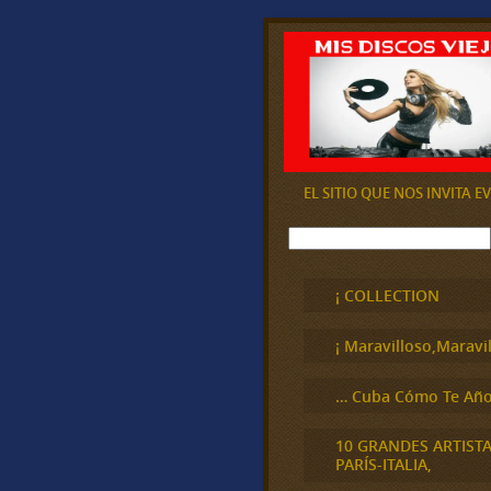
EL SITIO QUE NOS INVITA 
B
u
s
c
¡ COLLECTION
a
r
¡ Maravilloso,Maravil
… Cuba Cómo Te Año
10 GRANDES ARTIST
PARÍS-ITALIA,