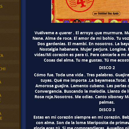
AS
Vuélveme a querer . El arroyo que murmura. Ma
Nena. Alma de roca. El amor de mi bohio. Tu voz.
Dos gardenias. El mambí. En nosotros. La bay
Nostalgia habanera. Mujer perjura. Longina. 
vidas/Mi corazón es para ti. Para cantarle a mi 
TA
Cosas del alma. Tu me gustas. Tú me acos
DISCO 2
CHI
Cómo fue. Toda una vida . Tres palabras. Guaji
tuyas. Qué me importa .La bayamesa.Total. 
A
Amorosa guajira. Lamento cubano. Las perlas d
Convergencia. Buscando la melodía. Llanto de lu
A
Rosa roja.Nosotros. Me odias. Canto siboney Ma
E
palmas.
DISCO 3
A
Estas en mi corazón siempre en mi corazón. Ba
E
con alma. Son de la loma Mariposita de primav
gloria eres tú. Si me comprendieras. Aquellos o