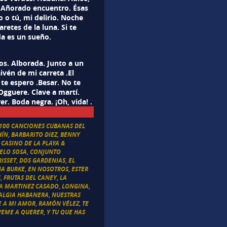
l Añorado encuentro. Ésas
o o tú, mi delirio. Noche
retes de la luna. Si te
da es un sueño.
s. Alborada. Junto a un
ivén de mi carreta .El
e espero .Besar. No te
Ogguere. Clave a martí.
r. Boda negra. ¡Oh, vida! .
100 CANCIONES CUBANAS DEL
HÍN
,
BARBARITO DIEZ
,
BENNY
,
CASINO DE LA PLAYA &
ELO SOSA
,
CONJUNTO
ISSET
,
DOS GARDENIAS
,
EL
NA BURKE
,
EN NOSOTROS
,
ESTER
S
,
FRUTAS DEL CANEY
,
LA
IA MARTINEZ CASADO
,
LONGINA
,
ALGIA HABANERA
,
NUESTRAS
E A MI AMOR
,
RAMÓN VÉLEZ
,
TE
VEME A QUERER
,
Y TU QUE HAS