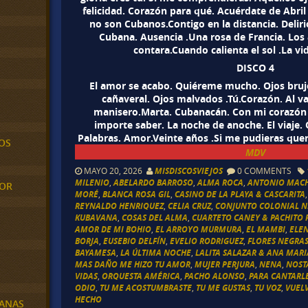
felicidad. Corazón para qué. Acuérdate de Abri
no son Cubanos.Contigo en la distancia. Deliri
Cubana. Ausencia .Una rosa de Francia. Los a
contara.Cuando calienta el sol .La vi
DISCO 4
El amor se acabo. Quiéreme mucho. Ojos brujo
cañaveral. Ojos malvados .Tú.Corazón. Al va
manisero.Marta. Cubanacán. Con mi corazón t
importe saber. La noche de anoche. El viaje. 
Palabras. Amor.Veinte años .Si me pudieras quere
OS
MDV
MAYO 20, 2026
MISDISCOSVIEJOS
0 COMMENTS
MILENIO
,
ABELARDO BARROSO
,
ALMA ROCA
,
ANTONIO MAC
MOR
MORÉ
,
BLANCA ROSA GIL
,
CASINO DE LA PLAYA & CASCARITA
REYNALDO HENRIQUEZ
,
CELIA CRUZ
,
CONJUNTO COLONIAL N
KUBAVANA
,
COSAS DEL ALMA
,
CUARTETO CANEY & PACHITO R
AMOR DE MI BOHIO
,
EL ARROYO MURMURA
,
EL MAMBI
,
ELE
BORJA
,
EUSEBIO DELFÍN
,
EVELIO RODRIGUEZ
,
FLORES NEGRA
BAYAMESA
,
LA ÚLTIMA NOCHE
,
LALITA SALAZAR & ANA MAR
MAS DAÑO ME HIZO TU AMOR
,
MUJER PERJURA
,
NENA
,
NOST
VIDAS
,
ORQUESTA AMÉRICA
,
PACHO ALONSO
,
PARA CANTARL
ODIO
,
TU ME ACOSTUMBRASTE
,
TU ME GUSTAS
,
TU VOZ
,
VUEL
HECHO
BANAS