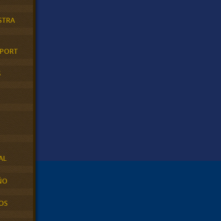
STRA
XPORT
S
AL
ÑO
OS