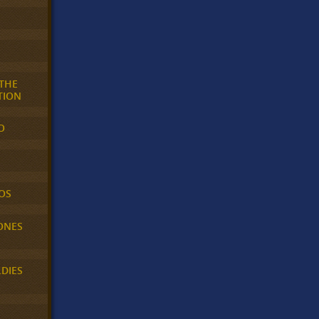
 THE
TION
O
OS
ONES
LDIES