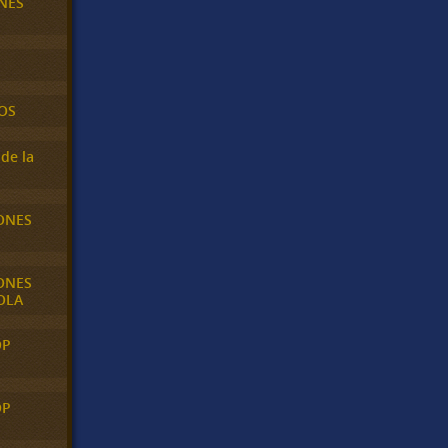
NES
OS
de la
ONES
ONES
OLA
OP
OP