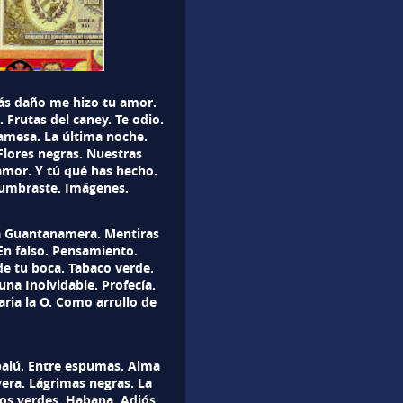
́s daño me hizo tu amor.
 Frutas del caney. Te odio.
amesa. La última noche.
Flores negras. Nuestras
amor. Y tú qué has hecho.
tumbraste. Imágenes.
ra Guantanamera. Mentiras
En falso. Pensamiento.
e tu boca. Tabaco verde.
na Inolvidable. Profecía.
ria la O. Como arrullo de
balú. Entre espumas. Alma
era. Lágrimas negras. La
jos verdes. Habana. Adiós,