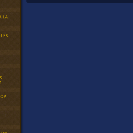
A LA
 LES
S
S
POP