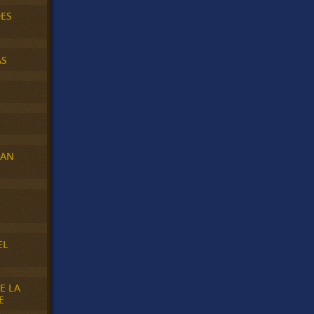
DES
AS
RAN
E
EL
E LA
E