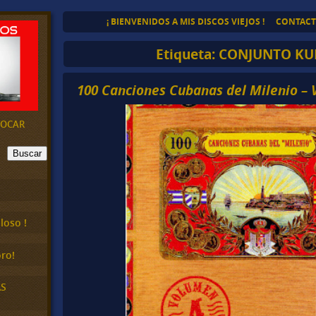
¡ BIENVENIDOS A MIS DISCOS VIEJOS !
CONTAC
Etiqueta:
CONJUNTO KU
100 Canciones Cubanas del Milenio – Vo
EVOCAR
Buscar
loso !
ro!
AS