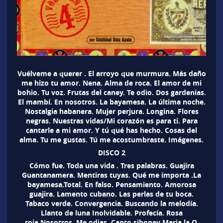
Vuélveme a querer . El arroyo que murmura. Más daño
me hizo tu amor. Nena. Alma de roca. El amor de mi
bohio. Tu voz. Frutas del caney. Te odio. Dos gardenias.
El mambí. En nosotros. La bayamesa. La última noche.
Nostalgia habanera. Mujer perjura. Longina. Flores
negras. Nuestras vidas/Mi corazón es para ti. Para
cantarle a mi amor. Y tú qué has hecho. Cosas del
alma. Tu me gustas. Tú me acostumbraste. Imágenes.
DISCO 2
Cómo fue. Toda una vida . Tres palabras. Guajira
Guantanamera. Mentiras tuyas. Qué me importa .La
bayamesa.Total. En falso. Pensamiento. Amorosa
guajira. Lamento cubano. Las perlas de tu boca.
Tabaco verde. Convergencia. Buscando la melodía.
Llanto de luna Inolvidable. Profecía. Rosa
roja.Nosotros. Me odias. Canto siboney Maria la O.