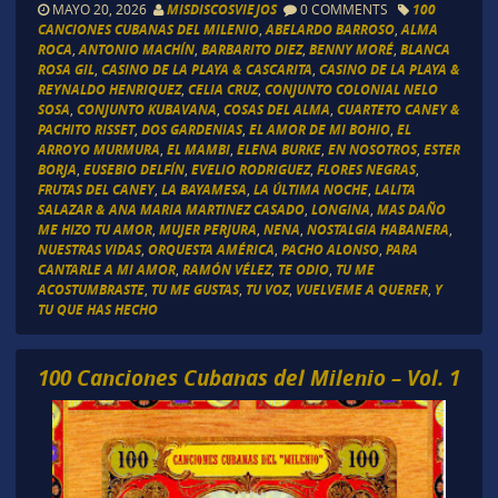
MAYO 20, 2026
MISDISCOSVIEJOS
0 COMMENTS
100
CANCIONES CUBANAS DEL MILENIO
,
ABELARDO BARROSO
,
ALMA
ROCA
,
ANTONIO MACHÍN
,
BARBARITO DIEZ
,
BENNY MORÉ
,
BLANCA
ROSA GIL
,
CASINO DE LA PLAYA & CASCARITA
,
CASINO DE LA PLAYA &
REYNALDO HENRIQUEZ
,
CELIA CRUZ
,
CONJUNTO COLONIAL NELO
SOSA
,
CONJUNTO KUBAVANA
,
COSAS DEL ALMA
,
CUARTETO CANEY &
PACHITO RISSET
,
DOS GARDENIAS
,
EL AMOR DE MI BOHIO
,
EL
ARROYO MURMURA
,
EL MAMBI
,
ELENA BURKE
,
EN NOSOTROS
,
ESTER
BORJA
,
EUSEBIO DELFÍN
,
EVELIO RODRIGUEZ
,
FLORES NEGRAS
,
FRUTAS DEL CANEY
,
LA BAYAMESA
,
LA ÚLTIMA NOCHE
,
LALITA
SALAZAR & ANA MARIA MARTINEZ CASADO
,
LONGINA
,
MAS DAÑO
ME HIZO TU AMOR
,
MUJER PERJURA
,
NENA
,
NOSTALGIA HABANERA
,
NUESTRAS VIDAS
,
ORQUESTA AMÉRICA
,
PACHO ALONSO
,
PARA
CANTARLE A MI AMOR
,
RAMÓN VÉLEZ
,
TE ODIO
,
TU ME
ACOSTUMBRASTE
,
TU ME GUSTAS
,
TU VOZ
,
VUELVEME A QUERER
,
Y
TU QUE HAS HECHO
100 Canciones Cubanas del Milenio – Vol. 1