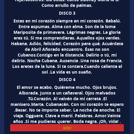
Como arrullo de palmas.
DISCO 3
Estas en mi corazón siempre en mi corazón. Babalú.
Entre espumas. Alma con alma. Son de la loma
Mariposita de primavera. Lágrimas negras. La gloria
eres tú. Si me comprendieras. Aquellos ojos verdes.
Habana. Adiós, felicidad. Corazón para qué. Acuérdate
de Abril Añorado encuentro. Ésas no son
Cubanos.Contigo en la distancia. Delirio o tú, mi
delirio. Noche Cubana. Ausencia .Una rosa de Francia.
Los aretes de la luna. Si te contara.Cuando calienta el
sol .La vida es un sueño.
DISCO 4
El amor se acabo. Quiéreme mucho. Ojos brujos.
Alborada. Junto a un cañaveral. Ojos malvados
.Tú.Corazón. Al vaivén de mi carreta .El
manisero.Marta. Cubanacán. Con mi corazón te espero
.Besar. No te importe saber. La noche de anoche. El
viaje. Ogguere. Clave a martí. Palabras. Amor.Veinte
años .Si me pudieras querer. Boda negra. ¡Oh, vida! .
MDV