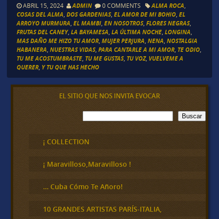
ABRIL 15, 2024
ADMIN
0 COMMENTS
ALMA ROCA
,
COSAS DEL ALMA
,
DOS GARDENIAS
,
EL AMOR DE MI BOHIO
,
EL
ARROYO MURMURA
,
EL MAMBI
,
EN NOSOTROS
,
FLORES NEGRAS
,
FRUTAS DEL CANEY
,
LA BAYAMESA
,
LA ÚLTIMA NOCHE
,
LONGINA
,
MAS DAÑO ME HIZO TU AMOR
,
MUJER PERJURA
,
NENA
,
NOSTALGIA
HABANERA
,
NUESTRAS VIDAS
,
PARA CANTARLE A MI AMOR
,
TE ODIO
,
TU ME ACOSTUMBRASTE
,
TU ME GUSTAS
,
TU VOZ
,
VUELVEME A
QUERER
,
Y TU QUE HAS HECHO
EL SITIO QUE NOS INVITA EVOCAR
B
Buscar
u
s
c
¡ COLLECTION
a
r
¡ Maravilloso,Maravilloso !
… Cuba Cómo Te Añoro!
10 GRANDES ARTISTAS PARÍS-ITALIA,