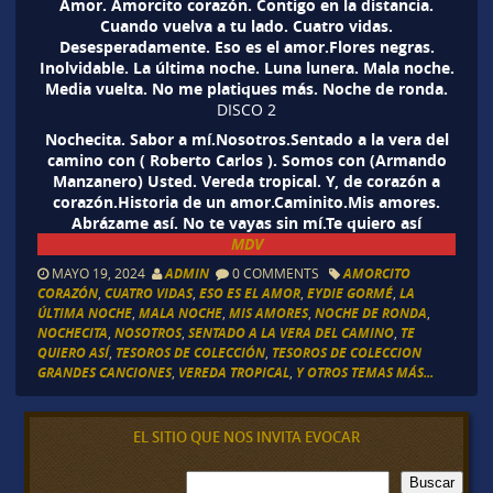
Amor. Amorcito corazón. Contigo en la distancia.
Cuando vuelva a tu lado. Cuatro vidas.
Desesperadamente. Eso es el amor.Flores negras.
Inolvidable. La última noche. Luna lunera. Mala noche.
Media vuelta. No me platiques más. Noche de ronda.
DISCO 2
Nochecita. Sabor a mí.Nosotros.Sentado a la vera del
camino con ( Roberto Carlos ). Somos con (Armando
Manzanero) Usted. Vereda tropical. Y, de corazón a
corazón.Historia de un amor.Caminito.Mis amores.
Abrázame así. No te vayas sin mí.Te quiero así
MDV
MAYO 19, 2024
ADMIN
0 COMMENTS
AMORCITO
CORAZÓN
,
CUATRO VIDAS
,
ESO ES EL AMOR
,
EYDIE GORMÉ
,
LA
ÚLTIMA NOCHE
,
MALA NOCHE
,
MIS AMORES
,
NOCHE DE RONDA
,
NOCHECITA
,
NOSOTROS
,
SENTADO A LA VERA DEL CAMINO
,
TE
QUIERO ASÍ
,
TESOROS DE COLECCIÓN
,
TESOROS DE COLECCION
GRANDES CANCIONES
,
VEREDA TROPICAL
,
Y OTROS TEMAS MÁS...
EL SITIO QUE NOS INVITA EVOCAR
B
Buscar