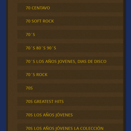
70 CENTAVO
70 SOFT ROCK
70´S
70´S 80´S 90´S
70´S LOS AÑOS JOVENES, DIAS DE DISCO
70´S ROCK
70S
70S GREATEST HITS
70S LOS AÑOS JÓVENES
70S LOS AÑOS JÓVENES LA COLECCIÓN