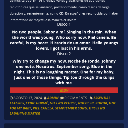
de música pop-En 1951, realizó varias grabaciones de audiciones
radiofónicas que se lanzaron, posteriormente, como discos de larga
duración y, recientemente, como CD. En español es reconocida por haber
interpretado de majestuosa manera el Bolero
Disco 1
No two people. Sabor a mí. Singing in the rain. When
the world was young. Who sorry now. Piel canela. Be
careful, is my heart. Historia de un amor. Hello youngs
lovers. I got lost in his arms.
Disco 2
Why try to change my now. Noche de ronda. Johnny
one note. Nosotros. September song. Blue in the
night. This is no laughing matter. One for my baby.
Just one of those things. Tip toe through the tulips
with me.
MDV
AGOSTO 17, 2024
ADMIN
0 COMMENTS
ESSENTIAL
CLASSICS
,
EYDIE GORMÉ
,
NO TWO PEOPLE
,
NOCHE DE RONDA
,
ONE
FOR MY BABY
,
PIEL CANELA
,
SEMPTEMBER SONG
,
THIS IS NO
LAUGHING MATTER