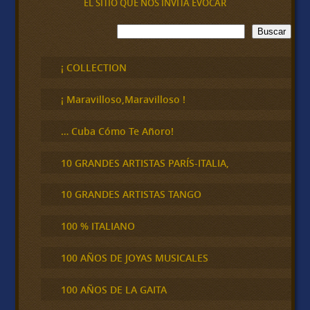
EL SITIO QUE NOS INVITA EVOCAR
B
Buscar
u
s
c
¡ COLLECTION
a
r
¡ Maravilloso,Maravilloso !
… Cuba Cómo Te Añoro!
10 GRANDES ARTISTAS PARÍS-ITALIA,
10 GRANDES ARTISTAS TANGO
100 % ITALIANO
100 AÑOS DE JOYAS MUSICALES
100 AÑOS DE LA GAITA