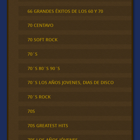
66 GRANDES ÉXITOS DE LOS 60 Y 70
70 CENTAVO
70 SOFT ROCK
70´S
70´S 80´S 90´S
70´S LOS AÑOS JOVENES, DIAS DE DISCO
70´S ROCK
70S
70S GREATEST HITS
70S LOS AÑOS JÓVENES