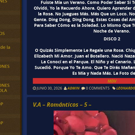
NES
Fuiste Mía un Verano. Como Poder Saber Si T
Olvidó, Yo la Recuerdo Ahora. Quiero Aprender d
la Rosa. No Juegues Más. Más Que un Loco. N
Gente. Ding Dong, Ding Dong, Estas Cosas del A
Para Saber Cómo es la Soledad. Lo Mismo Que Tú
Noche de Verano.
OS
DISCO 2
de la
O Quizás Simplemente Le Regale una Rosa. Chiquil
Elizabeth Mi Amor. Juan el Botellero. Nació Na
La Conocí en el Parque. El Niño y el Canario.
ONES
Sucedió. Porque Yo Te Amo. Que Te Dirás Mañana 
Es Mía y Nada Más. La Foto de
MDV
ONES
JUNIO 30, 2026
ADMIN
0 COMMENTS
LEONARDO
OLA
V.A – Románticos – 5 –
OP
OP