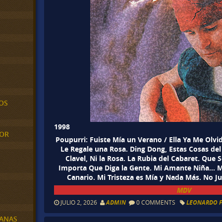
OS
1998
MOR
Poupurri: Fuiste Mía un Verano / Ella Ya Me Olv
Le Regale una Rosa. Ding Dong, Estas Cosas del 
Clavel, Ni la Rosa. La Rubia del Cabaret. Que 
Importa Que Diga la Gente. Mi Amante Niña… M
Canario. Mi Tristeza es Mía y Nada Más. No Ju
MDV
JULIO 2, 2026
ADMIN
0 COMMENTS
LEONARDO F
BANAS