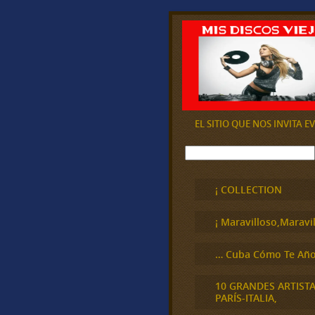
EL SITIO QUE NOS INVITA 
B
u
s
c
¡ COLLECTION
a
r
¡ Maravilloso,Maravil
… Cuba Cómo Te Año
10 GRANDES ARTIST
PARÍS-ITALIA,