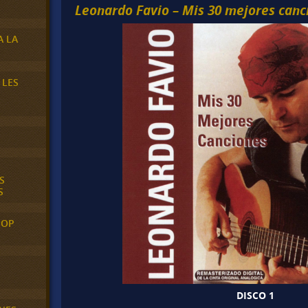
Leonardo Favio – Mis 30 mejores canc
A LA
 LES
S
S
POP
DISCO 1