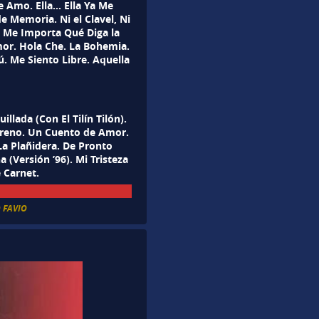
e Amo. Ella… Ella Ya Me
e Memoria. Ni el Clavel, Ni
o Me Importa Qué Diga la
mor. Hola Che. La Bohemia.
. Me Siento Libre. Aquella
lada (Con El Tilín Tilón).
zareno. Un Cuento de Amor.
 La Plañidera. De Pronto
(Versión ’96). Mi Tristeza
 Carnet.
 FAVIO