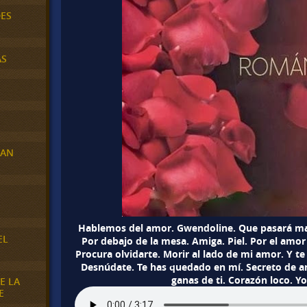
DES
AS
RAN
E
Hablemos del amor. Gwendoline. Que pasará ma
EL
Por debajo de la mesa. Amiga. Piel. Por el amo
Procura olvidarte. Morir al lado de mi amor. Y 
Desnúdate. Te has quedado en mí. Secreto de am
ganas de ti. Corazón loco. Yo
E LA
E