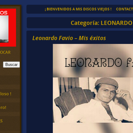
¡ BIENVENIDOS A MIS DISCOS VIEJOS !
CONTAC
Categoría:
LEONARDO 
Leonardo Favio – Mis éxitos
EVOCAR
Buscar
loso !
ro!
AS