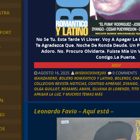
STRA
XPORT
No Se Tu. Esta Tarde Vi Llover. Voy A Apagar La
Te Agradezca Que. Noche De Ronda Deuda. Un Po
S
Adoro. No. Procuro Olvidarte. Fuiste Mía Un
Contigo.La Puerta.
MDV
AGOSTO 16, 2025
MISDISCOSVIEJOS
0 COMMENTS
MANZANERO
,
BOLERO ROMÁNTICO Y LATINO
,
BOLEROS
,
CHA
COLLECION REVISTA NOTICIAS
,
CONTIGO APRENDÍ
,
DYANGO
,
OLGA GUILLOT
,
ROSAMEL ARAYA
,
SILVANA DI LORENZO
,
TITO
APAGAR LA LUZ
,
Y MUCHOS TEMAS MÁS
AL
Leonardo Favio – Aquí está –
ÑO
OS