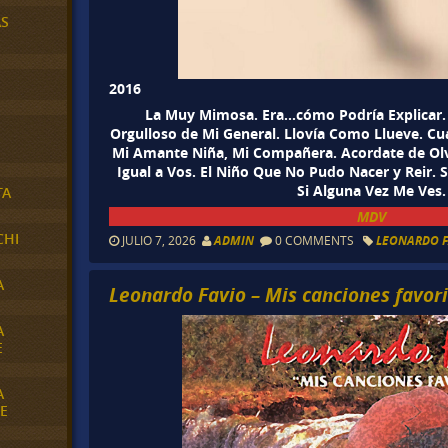
AS
2016
La Muy Mimosa. Era…cómo Podría Explicar. 
Orgulloso de Mi General. Llovía Como Llueve. Cu
Mi Amante Niña, Mi Compañera. Acordate de Olv
Igual a Vos. El Niño Que No Pudo Nacer y Reir. 
Si Alguna Vez Me Ves.
TA
MDV
CHI
JULIO 7, 2026
ADMIN
0 COMMENTS
LEONARDO F
A
Leonardo Favio – Mis canciones favor
A
E
A
E