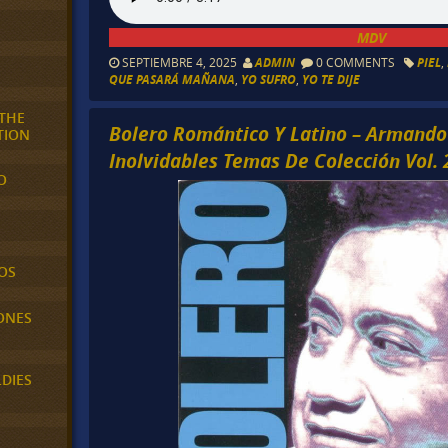
MDV
SEPTIEMBRE 4, 2025
ADMIN
0 COMMENTS
PIEL
,
QUE PASARÁ MAÑANA
,
YO SUFRO
,
YO TE DIJE
 THE
Bolero Romántico Y Latino – Armando
TION
Inolvidables Temas De Colección Vol. 
O
OS
ONES
LDIES