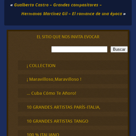
«
Gualberto Castro – Grandes compositores –
Hermanos Martinez Gil – El romance de una época
»
EL SITIO QUE NOS INVITA EVOCAR
B
Buscar
u
s
c
¡ COLLECTION
a
r
¡ Maravilloso,Maravilloso !
… Cuba Cómo Te Añoro!
10 GRANDES ARTISTAS PARÍS-ITALIA,
10 GRANDES ARTISTAS TANGO
100 % ITALIANO