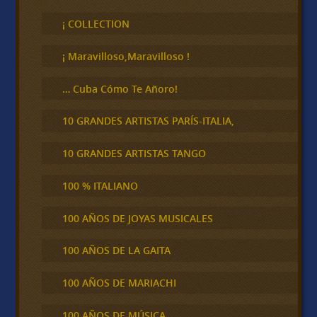
s
c
¡ COLLECTION
a
r
¡ Maravilloso,Maravilloso !
… Cuba Cómo Te Añoro!
10 GRANDES ARTISTAS PARÍS-ITALIA,
10 GRANDES ARTISTAS TANGO
100 % ITALIANO
100 AÑOS DE JOYAS MUSICALES
100 AÑOS DE LA GAITA
100 AÑOS DE MARIACHI
100 AÑOS DE MÚSICA