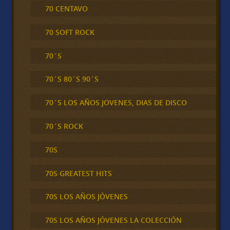
70 CENTAVO
70 SOFT ROCK
70´S
70´S 80´S 90´S
70´S LOS AÑOS JOVENES, DIAS DE DISCO
70´S ROCK
70S
70S GREATEST HITS
70S LOS AÑOS JÓVENES
70S LOS AÑOS JÓVENES LA COLECCIÓN