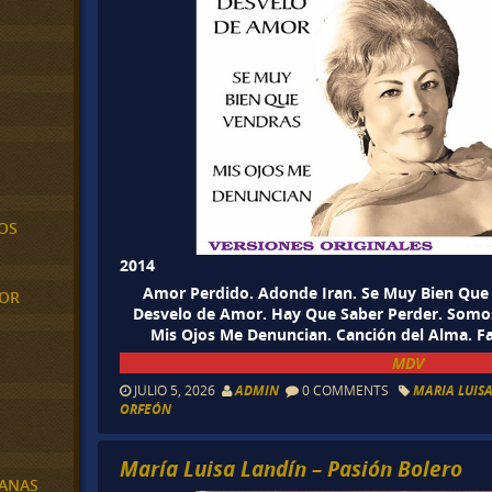
OS
2014
Amor Perdido. Adonde Iran. Se Muy Bien Que 
MOR
Desvelo de Amor. Hay Que Saber Perder. Somos
Mis Ojos Me Denuncian. Canción del Alma. Fa
MDV
JULIO 5, 2026
ADMIN
0 COMMENTS
MARIA LUIS
ORFEÓN
María Luisa Landín – Pasión Bolero
BANAS