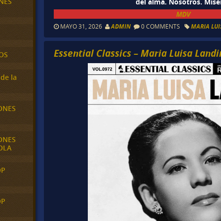
NES
del alma. Nosotros. Miser
MDV
MAYO 31, 2026
ADMIN
0 COMMENTS
MARIA LUI
Essential Classics – Maria Luisa Landi
OS
de la
ONES
ONES
OLA
OP
OP