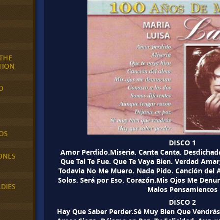
 THE
TION
O
OS
DISCO 1
Amor Perdido.Miseria. Canta Canta. Desdichad
ONES
Que Tal Te Fue. Que Te Vaya Bien. Verdad Amar
Todavia No Me Muero. Nada Pido. Canción del A
Solos. Será por Eso. Corazón.Mis Ojos Me Denun
LDIES
Malos Pensamientos
DISCO 2
Hay Que Saber Perder.Sé Muy Bien Que Vendrás