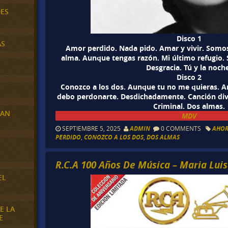
DES
Disco 1
AS
Amor perdido. Nada pido. Amar y vivir. Somos
alma. Aunque tengas razón. Mi último refugio.
Desgracia. Tú y la noch
Disco 2
Conozco a los dos. Aunque tu no me quieras. A
debo perdonarte. Desdichadamente. Canción div
Criminal. Dos almas.
RAN
MDV
SEPTIEMBRE 5, 2025
ADMIN
0 COMMENTS
AHO
PERDIDO
,
CONOZCO A LOS DOS
,
DOS ALMAS
E
R.C.A 100 Años De Música – Maria Luis
EL
E LA
E