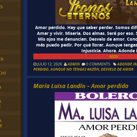
AS
Amor perdido. Hay que saber perder. Somos dife
Amar y vivir. Miseria. Dos almas. Será por eso.
Mis ojos me denuncian. Desvelo de amor. Conoz
más puedo pedir. Por qué llorar. Aunque tengas
Injusticia. Ahora. Adonde 
MDV
TA
JULIO 12, 2026
ADMIN
0 COMMENTS
ADONDE I
PERDIDO
,
AUNQUE NO TENGAS RAZÓN
,
DESVELO DE AMOR
CHI
María Luisa Landín – Amor perdido
A
A
E
A
E