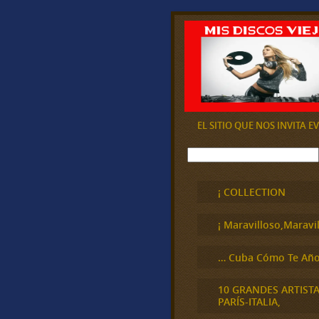
EL SITIO QUE NOS INVITA 
B
u
s
c
¡ COLLECTION
a
r
¡ Maravilloso,Maravil
… Cuba Cómo Te Año
10 GRANDES ARTIST
PARÍS-ITALIA,