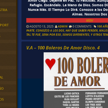
Amor Ciego. Déjame en Paz. Tu Felicidad. Aunq
Refugio. Escándalo. La Mano de Dios. Somos Di
Nunca Más. El Tiempo Lo Dirá. Conozco a los Do
STRA
Almas. Nosotros Dos
MDV
XPORT
AGOSTO 13, 2025
ADMIN
0 COMMENTS
100 AÑO
PARTE
,
CONOZCO A LOS DOS
,
HAY QUE SABER PERDER
,
MALO
TAL TE FUE
,
SERA POR ESO
,
SOMOS DIFERENTES
,
Y OTROS TEM
S
V.A – 100 Boleros De Amor Disco. 4
AL
ÑO
OS