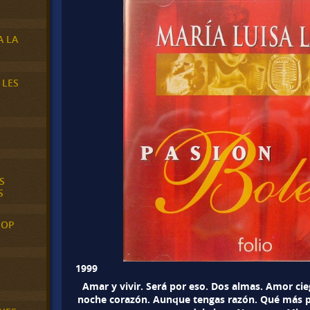
A LA
 LES
S
S
POP
1999
Amar y vivir. Será por eso. Dos almas. Amor cie
noche corazón. Aunque tengas razón. Qué más p