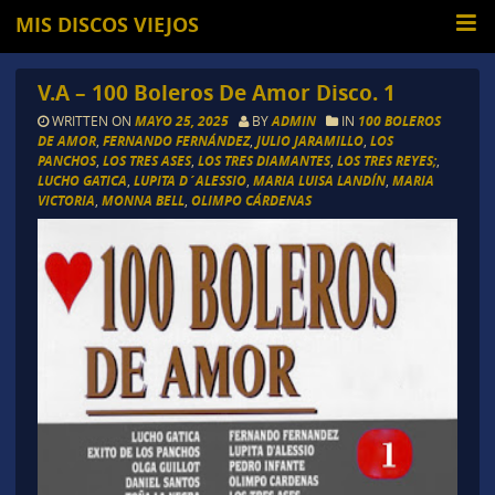
MIS DISCOS VIEJOS
V.A – 100 Boleros De Amor Disco. 1
WRITTEN ON
MAYO 25, 2025
BY
ADMIN
IN
100 BOLEROS
DE AMOR
,
FERNANDO FERNÁNDEZ
,
JULIO JARAMILLO
,
LOS
PANCHOS
,
LOS TRES ASES
,
LOS TRES DIAMANTES
,
LOS TRES REYES;
,
LUCHO GATICA
,
LUPITA D´ALESSIO
,
MARIA LUISA LANDÍN
,
MARIA
VICTORIA
,
MONNA BELL
,
OLIMPO CÁRDENAS