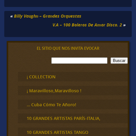
«
Billy Vaughn – Grandes Orquestas
V.A – 100 Boleros De Amor Disco. 2
»
EL SITIO QUE NOS INVITA EVOCAR
B
Buscar
u
s
c
¡ COLLECTION
a
r
¡ Maravilloso,Maravilloso !
… Cuba Cómo Te Añoro!
10 GRANDES ARTISTAS PARÍS-ITALIA,
10 GRANDES ARTISTAS TANGO