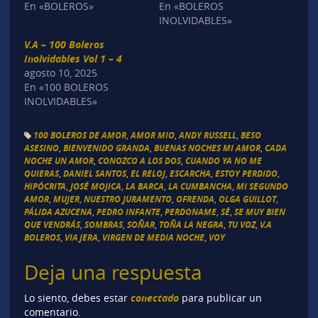
En «BOLEROS»
En «BOLEROS
INOLVIDABLES»
V.A – 100 Boleros
Inolvidables Vol 1 – 4
agosto 10, 2025
En «100 BOLEROS
INOLVIDABLES»
100 BOLEROS DE AMOR
,
AMOR MIO
,
ANDY RUSSELL
,
BESO
ASESINO
,
BIENVENIDO GRANDA
,
BUENAS NOCHES MI AMOR
,
CADA
NOCHE UN AMOR
,
CONOZCO A LOS DOS
,
CUANDO YA NO ME
QUIERAS
,
DANIEL SANTOS
,
EL RELOJ
,
ESCARCHA
,
ESTOY PERDIDO
,
HIPÓCRITA
,
JOSÉ MOJICA
,
LA BARCA
,
LA CUMBANCHA
,
MI SEGUNDO
AMOR
,
MUJER
,
NUESTRO JURAMENTO
,
OFRENDA
,
OLGA GUILLOT
,
PÁLIDA AZUCENA
,
PEDRO INFANTE
,
PERDONAME
,
SÉ
,
SE MUY BIEN
QUE VENDRÁS
,
SOMBRAS
,
SOÑAR
,
TOÑA LA NEGRA
,
TU VOZ
,
V.A
BOLEROS
,
VIAJERA
,
VIRGEN DE MEDIA NOCHE
,
VOY
Deja una respuesta
conectado
Lo siento, debes estar
para publicar un
comentario.