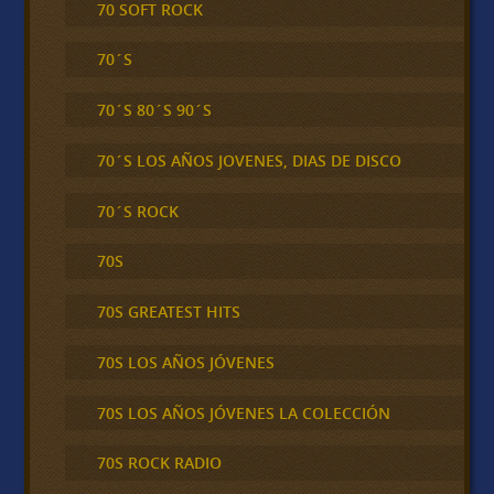
70 SOFT ROCK
70´S
70´S 80´S 90´S
70´S LOS AÑOS JOVENES, DIAS DE DISCO
70´S ROCK
70S
70S GREATEST HITS
70S LOS AÑOS JÓVENES
70S LOS AÑOS JÓVENES LA COLECCIÓN
70S ROCK RADIO