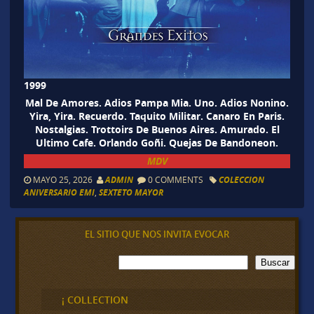
1999
Mal De Amores. Adios Pampa Mia. Uno. Adios Nonino.
Yira, Yira. Recuerdo. Taquito Militar. Canaro En Paris.
Nostalgias. Trottoirs De Buenos Aires. Amurado. El
Ultimo Cafe. Orlando Goñi. Quejas De Bandoneon.
MDV
MAYO 25, 2026
ADMIN
0 COMMENTS
COLECCION
ANIVERSARIO EMI
,
SEXTETO MAYOR
EL SITIO QUE NOS INVITA EVOCAR
B
Buscar
u
s
c
¡ COLLECTION
a