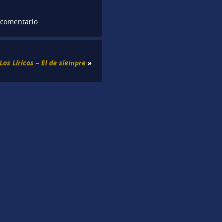
 comentario.
Los Líricos – El de siempre
»