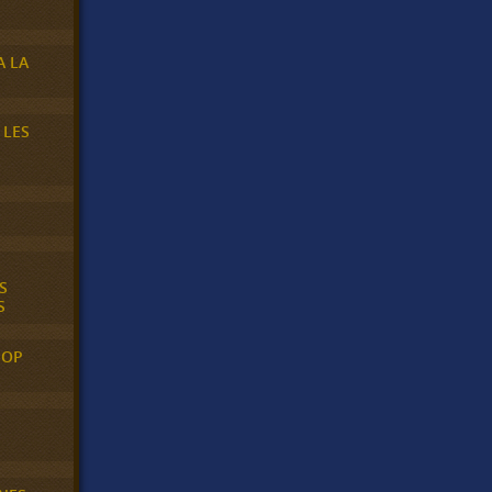
A LA
 LES
S
S
POP