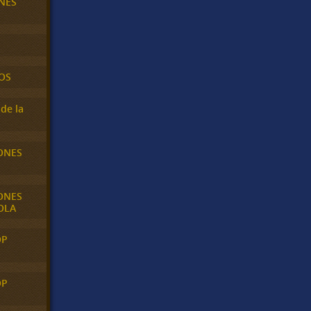
NES
OS
de la
ONES
ONES
OLA
OP
OP