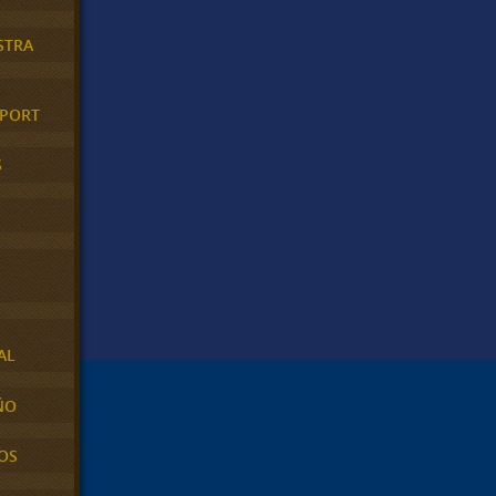
STRA
XPORT
S
AL
ÑO
OS