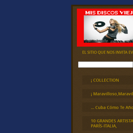
EL SITIO QUE NOS INVITA 
B
u
s
c
¡ COLLECTION
a
r
¡ Maravilloso,Maravil
… Cuba Cómo Te Año
10 GRANDES ARTIST
PARÍS-ITALIA,