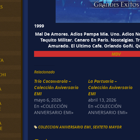
AS
1999
Mal De Amores. Adios Pampa Mia. Uno. Adios Non
Taquito Militar. Canaro En Paris. Nostalgias. T
Amurado. El Ultimo Cafe. Orlando Goñi. 
MDV
TA
Relacionado
CHI
Trío Cocomarola –
La Portuaria –
Colección Aniversario
Colección Aniversario
A
EMI
EMI
mayo 6, 2026
abril 13, 2026
A
En «COLECCIÓN
En «COLECCIÓN
E
ANIVERSARIO EMI»
ANIVERSARIO EMI»
A
COLECCION ANIVERSARIO EMI
,
SEXTETO MAYOR
E