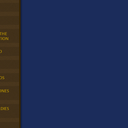
 THE
TION
O
OS
ONES
LDIES