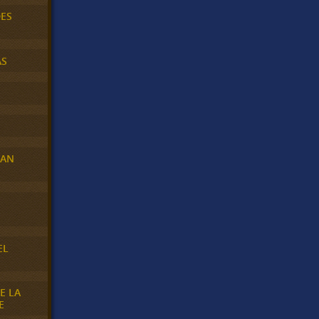
DES
AS
RAN
E
EL
E LA
E