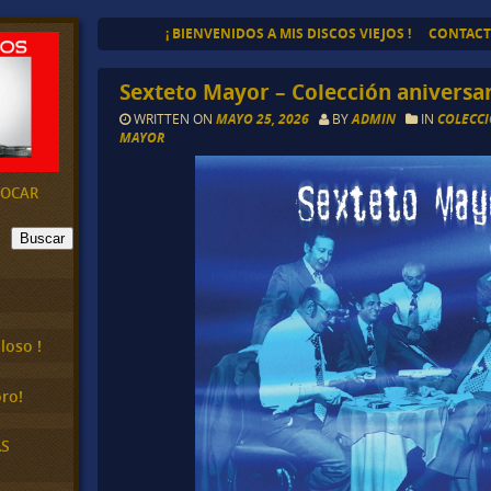
¡ BIENVENIDOS A MIS DISCOS VIEJOS !
CONTAC
Sexteto Mayor – Colección aniversa
WRITTEN ON
MAYO 25, 2026
BY
ADMIN
IN
COLECCI
MAYOR
EVOCAR
Buscar
loso !
ro!
AS