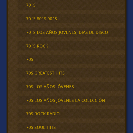
70´S
70´S 80´S 90´S
70´S LOS AÑOS JOVENES, DIAS DE DISCO
70´S ROCK
70S
70S GREATEST HITS
70S LOS AÑOS JÓVENES
70S LOS AÑOS JÓVENES LA COLECCIÓN
70S ROCK RADIO
70S SOUL HITS