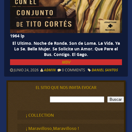
1964 lp
El Ultimo. Noche de Ronda. Son de Loma. La Vida. Ya
Lo Se. Bella Mujer. Se Solicita un Amor. Que Pare el
Bus. Contigo. El Gago.
MDV
JUNIO 24, 2026
ADMIN
0 COMMENTS
DANIEL SANTOS
EL SITIO QUE NOS INVITA EVOCAR
B
Buscar
u
s
c
¡ COLLECTION
a
r
¡ Maravilloso,Maravilloso !