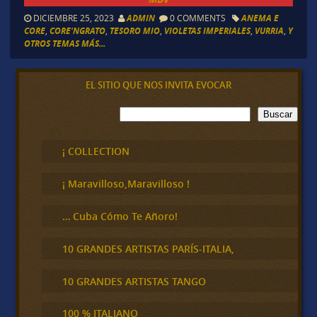
DICIEMBRE 25, 2023
ADMIN
0 COMMENTS
ANEMA E
CORE
,
CORE'NGRATO
,
TESORO MIO
,
VIOLETAS IMPERIALES
,
VURRIA
,
Y
OTROS TEMAS MÁS...
EL SITIO QUE NOS INVITA EVOCAR
B
Buscar
u
s
c
¡ COLLECTION
a
r
¡ Maravilloso,Maravilloso !
… Cuba Cómo Te Añoro!
10 GRANDES ARTISTAS PARÍS-ITALIA,
10 GRANDES ARTISTAS TANGO
100 % ITALIANO