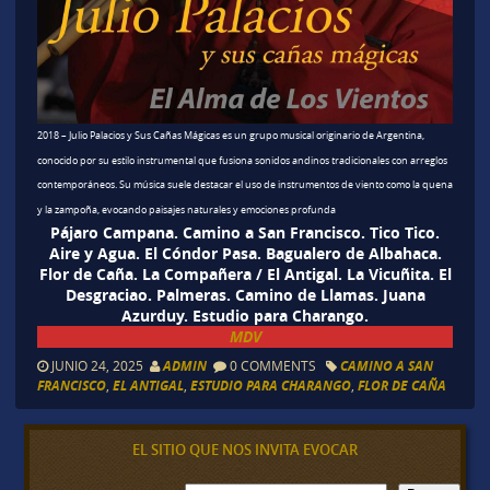
2018 – Julio Palacios y Sus Cañas Mágicas es un grupo musical originario de
Argentina
,
conocido por su estilo instrumental que fusiona sonidos andinos tradicionales con arreglos
contemporáneos. Su música suele destacar el uso de instrumentos de viento como la quena
y la zampoña, evocando paisajes naturales y emociones profunda
Pájaro Campana. Camino a San Francisco. Tico Tico.
Aire y Agua. El Cóndor Pasa. Bagualero de Albahaca.
Flor de Caña. La Compañera / El Antigal. La Vicuñita. El
Desgraciao. Palmeras. Camino de Llamas. Juana
Azurduy. Estudio para Charango.
MDV
JUNIO 24, 2025
ADMIN
0 COMMENTS
CAMINO A SAN
FRANCISCO
,
EL ANTIGAL
,
ESTUDIO PARA CHARANGO
,
FLOR DE CAÑA
EL SITIO QUE NOS INVITA EVOCAR