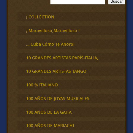
B
Buscar
u
s
c
¡ COLLECTION
a
r
¡ Maravilloso,Maravilloso !
… Cuba Cómo Te Añoro!
10 GRANDES ARTISTAS PARÍS-ITALIA,
10 GRANDES ARTISTAS TANGO
100 % ITALIANO
100 AÑOS DE JOYAS MUSICALES
100 AÑOS DE LA GAITA
100 AÑOS DE MARIACHI